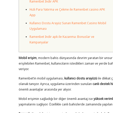
Ramenbet Indir APK
Hızlı Para Yatırma ve Çekme ile Ramenbet casino APK
App
Kullanıcı Dostu Arayüz Sunan Ramenbet Casino Mobil
Uygulaması
Ramenbet Indir apk ile Kazanma: Bonuslar ve
Kampanyalar
Mobil erişim
, modern bahis dünyasında devrim yaratan bir unsur 
erişilebilen Ramenbet, kullanıcıların istedikleri zaman ve yerde b
veriyor.
Ramenbet’in mobil uygulaması,
kullanıcı dostu arayüzü
ile dikkat 
olanak tanıyor. Ayrıca, uygulama üzerinden sunulan
canlı destek h
önemli avantajlar arasında yer alıyor.
Mobil erişimin sağladığı bir diğer önemli avantaj ise
yüksek verimli
yapmalarını sağlıyor. Özellikle canlı bahislerde zamanında yapılan 