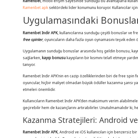
Ramenbet
, mobil erişim sayesinde sunduğu bu avantajlarla kullanı
Ramenbet apk
sektördeki lider konumunu koruyor. Kullanıcılar i
Uygulamasındaki Bonuslar
Ramenbet Indir APK
, kullanıcılarına sunduğu çeşitli bonuslar ve f
free spinler
, oyuncuların daha fazla oyun oynamasını teşvik eden öne
Uygulamanın sunduğu bonuslar arasında hoş geldin bonusu, kayı
sağlarken,
kayıp bonusu
kayıpların bir kısmını telafi etmeye yardım
tanıyor.
Ramenbet Indir APK’nin en cazip özelliklerinden biri de free spin fı
oyuncular, hiçbir maliyet olmadan büyük ödüller kazanma şansı yakal
etmeleri önemlidir.
Kullanıcıların Ramenbet Indir APK’den maksimum verim alabilmeleri
geçirebilir hem de kazançlarını artırabilirler. Unutulmamalıdır ki, h
Kazanma Stratejileri: Android v
Ramenbet Indir APK
, Android ve iOS kullanıcıları için benzersiz 