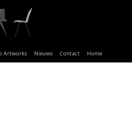
o Artworks
Nieuws
Contact
Home