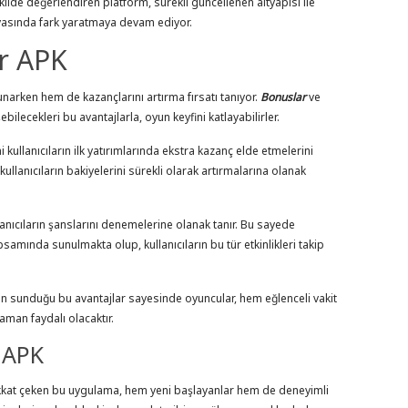
kilde değerlendiren platform, sürekli güncellenen altyapısı ile
yasında fark yaratmaya devam ediyor.
r APK
unarken hem de kazançlarını artırma fırsatı tanıyor.
Bonuslar
ve
lecekleri bu avantajlarla, oyun keyfini katlayabilirler.
ni kullanıcıların ilk yatırımlarında ekstra kazanç elde etmelerini
 kullanıcıların bakiyelerini sürekli olarak artırmalarına olanak
llanıcıların şanslarını denemelerine olanak tanır. Bu sayede
samında sunulmakta olup, kullanıcıların bu tür etkinlikleri takip
un sunduğu bu avantajlar sayesinde oyuncular, hem eğlenceli vakit
zaman faydalı olacaktır.
r APK
e dikkat çeken bu uygulama, hem yeni başlayanlar hem de deneyimli