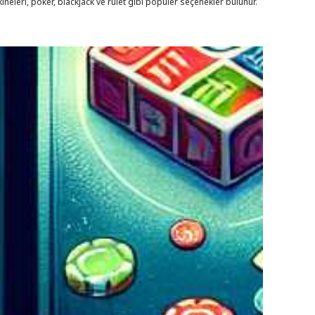
kineleri, poker, blackjack ve rulet gibi popüler seçenekler bulunur.