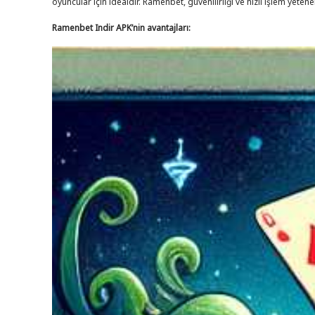
oyuncular için idealdir. Ramenbet, güvenilirliği ve hızlı işlem yete
Ramenbet Indir APK’nin avantajları: