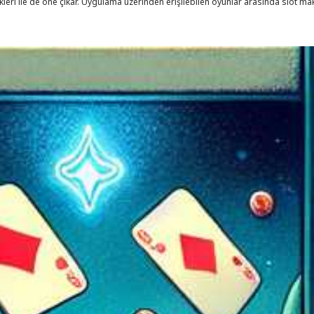
nekleri ile de öne çıkar. Uygulama üzerinden erişilebilen oyunlar arasında slot ma