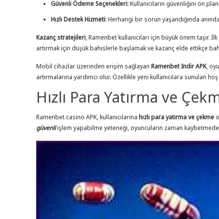
Güvenli Ödeme Seçenekleri:
Kullanıcıların güvenliğini ön pla
Hızlı Destek Hizmeti:
Herhangi bir sorun yaşandığında anında 
Kazanç stratejileri
, Ramenbet kullanıcıları için büyük önem taşır. İl
artırmak için düşük bahislerle başlamak ve kazanç elde ettikçe bahis 
Mobil cihazlar üzerinden erişim sağlayan
Ramenbet Indir APK
, oy
artırmalarına yardımcı olur. Özellikle yeni kullanıcılara sunulan 
Hızlı Para Yatırma ve Çek
Ramenbet casino APK, kullanıcılarına
hızlı para yatırma ve çekme
o
güvenli
işlem yapabilme yeteneği, oyuncuların zaman kaybetmeden oy