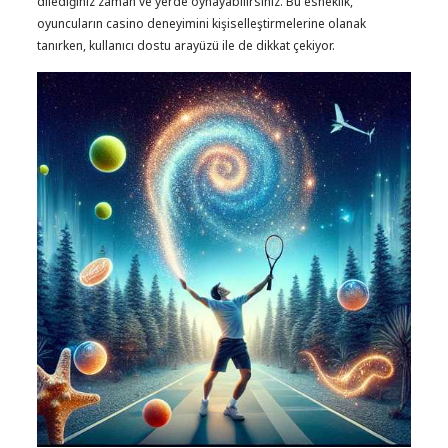
dilediğiniz zaman ve yerde oynayabilirsiniz. Bu esneklik,
oyuncuların casino deneyimini kişiselleştirmelerine olanak
tanırken, kullanıcı dostu arayüzü ile de dikkat çekiyor.