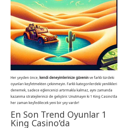
Her şeyden önce,
kendi deneyimlerinize güvenin
ve farklı türdeki
oyunları keşfetmekten çekinmeyin. Farklı kategorilerdeki yenilikleri
denemek, sadece eğlencenizi artırmakla kalmaz, aynı zamanda
kazanma stratejilerinizi de geliştirir. Unutmayın ki 1 King Casino’da
her zaman keşfedilecek yeni bir şey vardır!
En Son Trend Oyunlar 1
King Casino’da