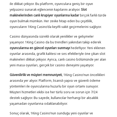
ile dikkat çekiyor. Bu platform, oyunculara geniş bir oyun
yelpazesi sunarak eğlencenin kapılarını aralıyor.
Slot
makinelerinden canlı krupiyer oyunlarına kadar
birçok farklı türde
oyun bulmak mümkün. Her zevke hitap eden bu çeşitlilik,
oyuncuların 1King Casino’da keyifli vakit geçirmelerini sağlıyor.
Casino dünyasında sürekli olarak yenilikler ve gelişmeler
yaşanıyor. 1King Casino da bu trendleri yakından takip ederek
oyuncularına en güncel oyunları sunmayı
hedefliyor. Yeni eklenen
oyunlar arasında, grafik kalitesi ve ses efektleriyle öne çıkan slot
makineleri dikkat çekiyor. Ayrıca, canlı casino bölümünde yer alan
yeni masa oyunları, gerçek bir casino deneyimi yaşatıyor.
Güvenilirlik ve müşteri memnuniyeti
, 1King Casino’nun öncelikleri
arasında yer alıyor. Platform, lisanslı yapısı ve güvenli ödeme
yöntemleri ile oyuncularına huzurlu bir oyun ortamı sunuyor.
Müşteri hizmetleri ekibi ise her türlü soru ve sorun için 7/24
destek sağlıyor. Bu sayede, kullanıcılar herhangi bir aksaklık
yaşamadan oyunlarına odaklanabiliyor.
Sonuç olarak, 1King Casino’nun sunduğu yeni oyunlar ve