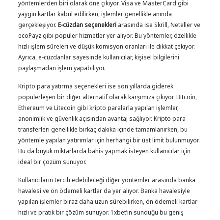
yöntemlerden biri olarak öne çıkıyor. Visa ve MasterCard gibi
yaygın kartlar kabul edilirken, işlemler genellikle anında
gerçekleşiyor.
E-cüzdan seçenekleri
arasında ise Skrill, Neteller ve
ecoPayz gibi popüler hizmetler yer alıyor. Bu yöntemler, özellikle
hızlı işlem süreleri ve düşük komisyon oranları ile dikkat çekiyor.
Ayrıca, e-cüzdanlar sayesinde kullanıcılar, kişisel bilgilerini
paylaşmadan işlem yapabiliyor.
Kripto para yatırma seçenekleri ise son yıllarda giderek
popülerleşen bir diğer alternatif olarak karşımıza çıkıyor. Bitcoin,
Ethereum ve Litecoin gibi kripto paralarla yapılan işlemler,
anonimlik ve güvenlik açısından avantaj sağlıyor. Kripto para
transferleri genellikle birkaç dakika içinde tamamlanırken, bu
yöntemle yapılan yatırımlar için herhangi bir üst limit bulunmuyor.
Bu da büyük miktarlarda bahis yapmak isteyen kullanıcılar için
ideal bir çözüm sunuyor.
Kullanıcıların tercih edebileceği diğer yöntemler arasında banka
havalesi ve ön ödemeli kartlar da yer alıyor. Banka havalesiyle
yapılan işlemler biraz daha uzun sürebilirken, ön ödemeli kartlar
hızlı ve pratik bir çözüm sunuyor. 1xbet’in sunduğu bu geniş