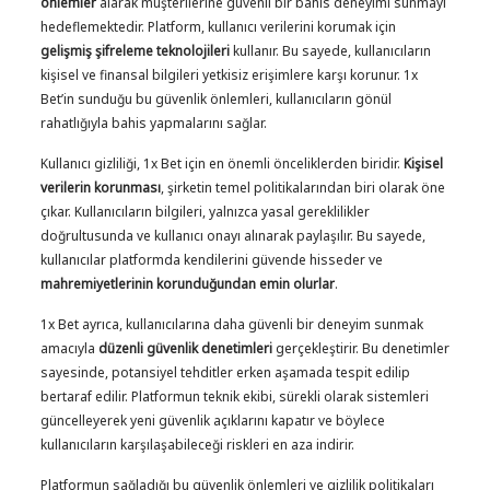
önlemler
alarak müşterilerine güvenli bir bahis deneyimi sunmayı
hedeflemektedir. Platform, kullanıcı verilerini korumak için
gelişmiş şifreleme teknolojileri
kullanır. Bu sayede, kullanıcıların
kişisel ve finansal bilgileri yetkisiz erişimlere karşı korunur. 1x
Bet’in sunduğu bu güvenlik önlemleri, kullanıcıların gönül
rahatlığıyla bahis yapmalarını sağlar.
Kullanıcı gizliliği, 1x Bet için en önemli önceliklerden biridir.
Kişisel
verilerin korunması
, şirketin temel politikalarından biri olarak öne
çıkar. Kullanıcıların bilgileri, yalnızca yasal gereklilikler
doğrultusunda ve kullanıcı onayı alınarak paylaşılır. Bu sayede,
kullanıcılar platformda kendilerini güvende hisseder ve
mahremiyetlerinin korunduğundan emin olurlar
.
1x Bet ayrıca, kullanıcılarına daha güvenli bir deneyim sunmak
amacıyla
düzenli güvenlik denetimleri
gerçekleştirir. Bu denetimler
sayesinde, potansiyel tehditler erken aşamada tespit edilip
bertaraf edilir. Platformun teknik ekibi, sürekli olarak sistemleri
güncelleyerek yeni güvenlik açıklarını kapatır ve böylece
kullanıcıların karşılaşabileceği riskleri en aza indirir.
Platformun sağladığı bu güvenlik önlemleri ve gizlilik politikaları