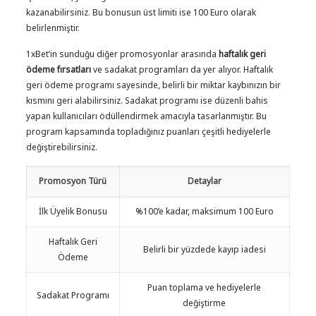
kazanabilirsiniz. Bu bonusun üst limiti ise 100 Euro olarak
belirlenmiştir.
1xBet’in sunduğu diğer promosyonlar arasında
haftalık geri
ödeme fırsatları
ve sadakat programları da yer alıyor. Haftalık
geri ödeme programı sayesinde, belirli bir miktar kaybınızın bir
kısmını geri alabilirsiniz. Sadakat programı ise düzenli bahis
yapan kullanıcıları ödüllendirmek amacıyla tasarlanmıştır. Bu
program kapsamında topladığınız puanları çeşitli hediyelerle
değiştirebilirsiniz.
Promosyon Türü
Detaylar
İlk Üyelik Bonusu
%100’e kadar, maksimum 100 Euro
Haftalık Geri
Belirli bir yüzdede kayıp iadesi
Ödeme
Puan toplama ve hediyelerle
Sadakat Programı
değiştirme