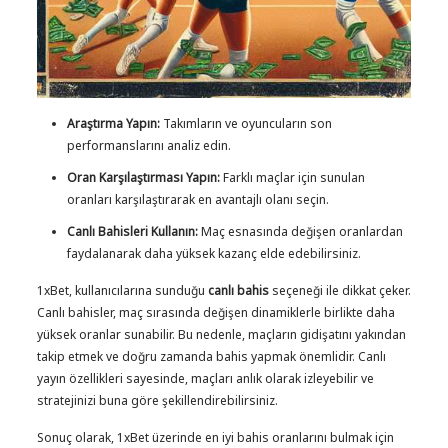
Araştırma Yapın:
Takımların ve oyuncuların son
performanslarını analiz edin.
Oran Karşılaştırması Yapın:
Farklı maçlar için sunulan
oranları karşılaştırarak en avantajlı olanı seçin.
Canlı Bahisleri Kullanın:
Maç esnasında değişen oranlardan
faydalanarak daha yüksek kazanç elde edebilirsiniz.
1xBet, kullanıcılarına sunduğu
canlı bahis
seçeneği ile dikkat çeker.
Canlı bahisler, maç sırasında değişen dinamiklerle birlikte daha
yüksek oranlar sunabilir. Bu nedenle, maçların gidişatını yakından
takip etmek ve doğru zamanda bahis yapmak önemlidir. Canlı
yayın özellikleri sayesinde, maçları anlık olarak izleyebilir ve
stratejinizi buna göre şekillendirebilirsiniz.
Sonuç olarak, 1xBet üzerinde en iyi bahis oranlarını bulmak için