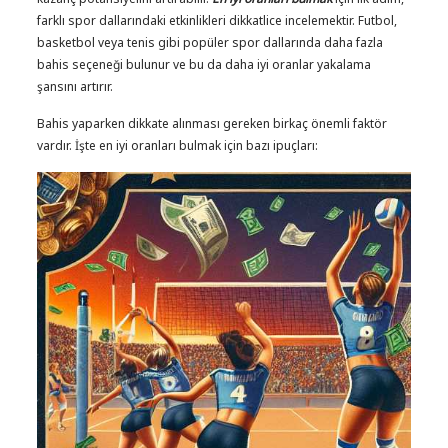
farklı spor dallarındaki etkinlikleri dikkatlice incelemektir. Futbol,
basketbol veya tenis gibi popüler spor dallarında daha fazla
bahis seçeneği bulunur ve bu da daha iyi oranlar yakalama
şansını artırır.
Bahis yaparken dikkate alınması gereken birkaç önemli faktör
vardır. İşte en iyi oranları bulmak için bazı ipuçları: