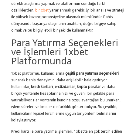
sürekli araştırma yapmak ve platformun sunduğu farklı
özelliklerden,
bir xbet
yararlanmak gerekir. İyi bir analiz ve strateji
ile yüksek kazanç potansiyeline ulaşmak mümkündür. Bahis
dünyasında başarıya ulaşmanın anahtarı, doğru bilgiye sahip
olmak ve bu bilgiyi etkili bir şekilde kullanmaktır.
Para Yatırma Seçenekleri
ve İşlemleri 1xbet
Platformunda
1xbet platformu, kullanıcılarına
çeşitli para yatırma seçenekleri
sunarak bahis deneyimini daha erişilebilir hale getiriyor.
Kullanıcılar,
kredi kartları
,
e-cüzdanlar
,
kripto paralar
ve daha
birçok yöntemle hesaplarına hızlı ve güvenli bir şekilde para
yatırabiliyor. Her yöntemin kendine özgü avantajları bulunurken,
işlem süreleri ve limitler de farklılık gösterebiliyor. Bu çeşitlilik,
kullanıcıların kişisel tercihlerine uygun bir yöntem bulmalarını
kolaylaştırıyor.
Kredi kartı ile para yatırma işlemleri, 1xbet’te en çok tercih edilen