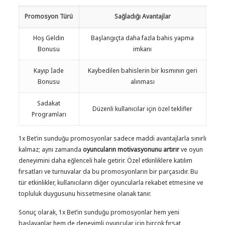
Promosyon Türü
Sağladığı Avantajlar
Hoş Geldin
Başlangıçta daha fazla bahis yapma
Bonusu
imkanı
Kayıp İade
Kaybedilen bahislerin bir kısmının geri
Bonusu
alınması
Sadakat
Düzenli kullanıcılar için özel teklifler
Programları
1x Bet’in sunduğu promosyonlar sadece maddi avantajlarla sınırlı
kalmaz; aynı zamanda
oyuncuların motivasyonunu artırır
ve oyun
deneyimini daha eğlenceli hale getirir. Özel etkinliklere katılım
fırsatları ve turnuvalar da bu promosyonların bir parçasıdır. Bu
tür etkinlikler, kullanıcıların diğer oyuncularla rekabet etmesine ve
topluluk duygusunu hissetmesine olanak tanır.
Sonuç olarak, 1x Bet’in sunduğu promosyonlar hem yeni
başlayanlar hem de deneyimli oyuncular için birçok fırsat