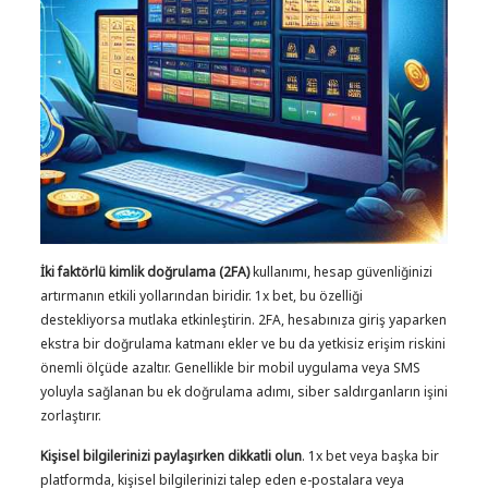
İki faktörlü kimlik doğrulama (2FA)
kullanımı, hesap güvenliğinizi
artırmanın etkili yollarından biridir. 1x bet, bu özelliği
destekliyorsa mutlaka etkinleştirin. 2FA, hesabınıza giriş yaparken
ekstra bir doğrulama katmanı ekler ve bu da yetkisiz erişim riskini
önemli ölçüde azaltır. Genellikle bir mobil uygulama veya SMS
yoluyla sağlanan bu ek doğrulama adımı, siber saldırganların işini
zorlaştırır.
Kişisel bilgilerinizi paylaşırken dikkatli olun
. 1x bet veya başka bir
platformda, kişisel bilgilerinizi talep eden e-postalara veya