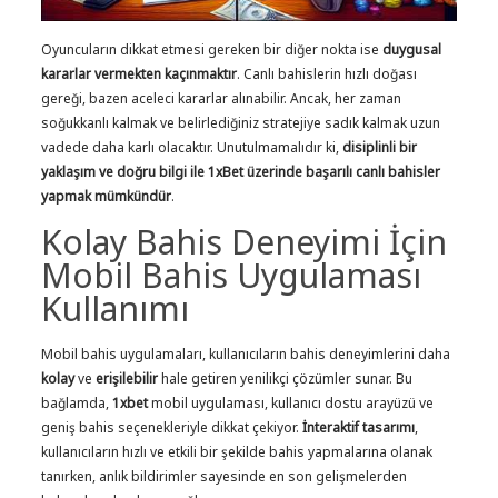
Oyuncuların dikkat etmesi gereken bir diğer nokta ise
duygusal
kararlar vermekten kaçınmaktır
. Canlı bahislerin hızlı doğası
gereği, bazen aceleci kararlar alınabilir. Ancak, her zaman
soğukkanlı kalmak ve belirlediğiniz stratejiye sadık kalmak uzun
vadede daha karlı olacaktır. Unutulmamalıdır ki,
disiplinli bir
yaklaşım ve doğru bilgi ile 1xBet üzerinde başarılı canlı bahisler
yapmak mümkündür
.
Kolay Bahis Deneyimi İçin
Mobil Bahis Uygulaması
Kullanımı
Mobil bahis uygulamaları, kullanıcıların bahis deneyimlerini daha
kolay
ve
erişilebilir
hale getiren yenilikçi çözümler sunar. Bu
bağlamda,
1xbet
mobil uygulaması, kullanıcı dostu arayüzü ve
geniş bahis seçenekleriyle dikkat çekiyor.
İnteraktif tasarımı
,
kullanıcıların hızlı ve etkili bir şekilde bahis yapmalarına olanak
tanırken, anlık bildirimler sayesinde en son gelişmelerden