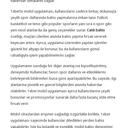
haberdar olmalarını sağlar.
1xbet’in mobil uygulaması, kullanıcıların sadece birkaç dokunuşla
çeşitli spor dallarında bahis yapmalarına imkan tanır. Futbol,
basketbol ve tenis gibi popüler sporların yanı sıra e-spor gibi
yeni nesil alanlarda da geniş seçenekler sunar.
Canlı bahis
özelliği, maçları izlerken anında bahis yapma fırsatı vererek
heyecanı artırır. Ayrıca, uygulama üzerinden yapılan işlemler
güvenli bir altyapı ile korunur, bu da kullanıcıların gönül
rahatlığıyla işlem yapabilmelerini sağlar.
Uygulamanın sunduğu bir diğer avantaj ise kişiselleştirilmiş
deneyimdir. Kullanıcılar, favori spor dallarını ve etkinliklerini
belirleyerek bildirimleri buna göre ayarlayabilirler. Bu sayede, ilgi
alanlarına yönelik en güncel bilgilerden anında haberdar
olabilirler. 1xbet mobil uygulaması ayrıca kullanıcılarına çeşitli
bonuslar ve promosyonlar sunarak daha fazla kazanç elde etme
fırsatı verir.
Mobil cihazlardan erişimin sağladığı özgürlükle birlikte, 1xbet
uygulaması sayesinde kullanıcılar diledikleri yerden bahis
yapabilirler. İşte bu kolaylık ve esneklik, mobil bahis deneyimini