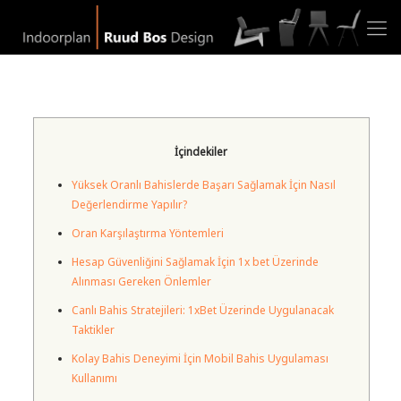
İçindekiler
Yüksek Oranlı Bahislerde Başarı Sağlamak İçin Nasıl
Değerlendirme Yapılır?
Oran Karşılaştırma Yöntemleri
Hesap Güvenliğini Sağlamak İçin 1x bet Üzerinde
Alınması Gereken Önlemler
Canlı Bahis Stratejileri: 1xBet Üzerinde Uygulanacak
Taktikler
Kolay Bahis Deneyimi İçin Mobil Bahis Uygulaması
Kullanımı