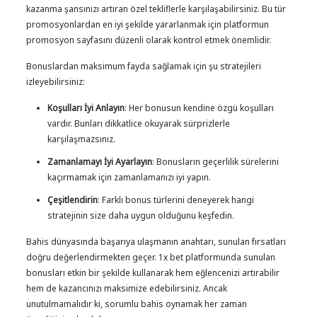
kazanma şansınızı artıran özel tekliflerle karşılaşabilirsiniz. Bu tür
promosyonlardan en iyi şekilde yararlanmak için platformun
promosyon sayfasını düzenli olarak kontrol etmek önemlidir.
Bonuslardan maksimum fayda sağlamak için şu stratejileri
izleyebilirsiniz:
Koşulları İyi Anlayın
: Her bonusun kendine özgü koşulları
vardır. Bunları dikkatlice okuyarak sürprizlerle
karşılaşmazsınız.
Zamanlamayı İyi Ayarlayın
: Bonusların geçerlilik sürelerini
kaçırmamak için zamanlamanızı iyi yapın.
Çeşitlendirin
: Farklı bonus türlerini deneyerek hangi
stratejinin size daha uygun olduğunu keşfedin.
Bahis dünyasında başarıya ulaşmanın anahtarı, sunulan fırsatları
doğru değerlendirmekten geçer. 1x bet platformunda sunulan
bonusları etkin bir şekilde kullanarak hem eğlencenizi artırabilir
hem de kazancınızı maksimize edebilirsiniz. Ancak
unutulmamalıdır ki, sorumlu bahis oynamak her zaman