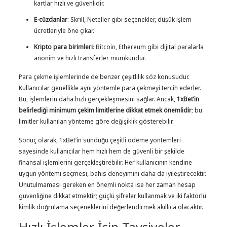
kartlar hızlı ve güvenlidir.
E-cüzdanlar
: Skrill, Neteller gibi seçenekler, düşük işlem
ücretleriyle öne çıkar.
Kripto para birimleri
: Bitcoin, Ethereum gibi dijital paralarla
anonim ve hızlı transferler mümkündür.
Para çekme işlemlerinde de benzer çeşitlilik söz konusudur.
Kullanıcılar genellikle aynı yöntemle para çekmeyi tercih ederler.
Bu, işlemlerin daha hızlı gerçekleşmesini sağlar. Ancak,
1xBet’in
belirlediği minimum çekim limitlerine dikkat etmek önemlidir
; bu
limitler kullanılan yönteme göre değişiklik gösterebilir.
Sonuç olarak, 1xBet’in sunduğu çeşitli ödeme yöntemleri
sayesinde kullanıcılar hem hızlı hem de güvenli bir şekilde
finansal işlemlerini gerçekleştirebilir. Her kullanıcının kendine
uygun yöntemi seçmesi, bahis deneyimini daha da iyileştirecektir.
Unutulmaması gereken en önemli nokta ise her zaman hesap
güvenliğine dikkat etmektir; güçlü şifreler kullanmak ve iki faktörlü
kimlik doğrulama seçeneklerini değerlendirmek akıllıca olacaktır.
Hızlı İşlemler İçin Tavsiyeler