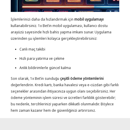
İşlemlerinizi daha da hızlandırmak için
mobil uygulamayı
kullanabilirsiniz. 1x Bet’in mobil uygulaması, kullanıcı dostu
arayüzü sayesinde hızlı bahis yapma imkanı sunar. Uygulama
üzerinden şu işlemleri kolayca gerçekleştirebilirsiniz:
Canlı maç takibi
Hızlı para yatırma ve çekme
Anlık bildirimlerle güncel kalma
Son olarak, 1x Bet’in sunduğu
çeşitli ödeme yöntemlerini
değerlendirin. Kredi kartı, banka havalesi veya e-cüzdan gibi farklı
seçenekler arasından ihtiyacınıza uygun olanı seçebilirsiniz. Her
ödeme yönteminin işlem süresi ve ücretleri farklılık gösterebilir;
bu nedenle, tercihlerinizi yaparken dikkatli olunmalıdır. Böylece
hem zaman kazanır hem de güvenliğinizi artırırsınız.