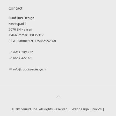
Contact
Ruud Bos Design
Kievitspad 1
5076 SN Haaren
KVK-nummer: 30145317
BTW-nummer: NL175486992B01
0411 700 222
0651 427 121
info@ruudbosdesign.nl
© 2016 Ruud Bos. All Rights Reserved. | Webdesign:
Chuck's |