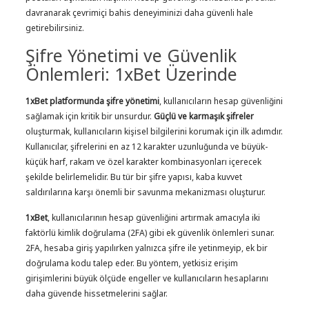
davranarak çevrimiçi bahis deneyiminizi daha güvenli hale
getirebilirsiniz.
Şifre Yönetimi ve Güvenlik
Önlemleri: 1xBet Üzerinde
1xBet platformunda şifre yönetimi
, kullanıcıların hesap güvenliğini
sağlamak için kritik bir unsurdur.
Güçlü ve karmaşık şifreler
oluşturmak, kullanıcıların kişisel bilgilerini korumak için ilk adımdır.
Kullanıcılar, şifrelerini en az 12 karakter uzunluğunda ve büyük-
küçük harf, rakam ve özel karakter kombinasyonları içerecek
şekilde belirlemelidir. Bu tür bir şifre yapısı, kaba kuvvet
saldırılarına karşı önemli bir savunma mekanizması oluşturur.
1xBet
, kullanıcılarının hesap güvenliğini artırmak amacıyla iki
faktörlü kimlik doğrulama (2FA) gibi ek güvenlik önlemleri sunar.
2FA, hesaba giriş yapılırken yalnızca şifre ile yetinmeyip, ek bir
doğrulama kodu talep eder. Bu yöntem, yetkisiz erişim
girişimlerini büyük ölçüde engeller ve kullanıcıların hesaplarını
daha güvende hissetmelerini sağlar.