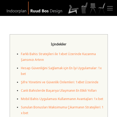
İçindekiler
Farklı Bahis Stratejileri ile 1xbet Üzerinde Kazanma
Şansınızı Artırın
Hesap Güvenliğini Sağlamak için En İyi Uygulamalar: 1x
bet
Şifre Yönetimi ve Güvenlik Önlemleri: 1xBet Üzerinde
Canlı Bahislerde Başarıya Ulaşmanın En Etkili Yolları
Mobil Bahis Uygulaması Kullanmanın Avantajları: 1x bet
Sunulan Bonusları Maksimuma Çıkarmanın Stratejileri: 1
x bet