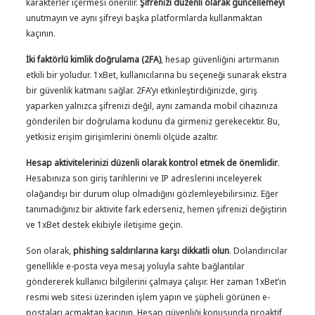
karakterler içermesi önerilir.
Şifrenizi düzenli olarak güncellemeyi
unutmayın ve aynı şifreyi başka platformlarda kullanmaktan
kaçının.
İki faktörlü kimlik doğrulama (2FA)
, hesap güvenliğini artırmanın
etkili bir yoludur. 1xBet, kullanıcılarına bu seçeneği sunarak ekstra
bir güvenlik katmanı sağlar. 2FA’yı etkinleştirdiğinizde, giriş
yaparken yalnızca şifrenizi değil, aynı zamanda mobil cihazınıza
gönderilen bir doğrulama kodunu da girmeniz gerekecektir. Bu,
yetkisiz erişim girişimlerini önemli ölçüde azaltır.
Hesap aktivitelerinizi düzenli olarak kontrol etmek de önemlidir
.
Hesabınıza son giriş tarihlerini ve IP adreslerini inceleyerek
olağandışı bir durum olup olmadığını gözlemleyebilirsiniz. Eğer
tanımadığınız bir aktivite fark ederseniz, hemen şifrenizi değiştirin
ve 1xBet destek ekibiyle iletişime geçin.
Son olarak,
phishing saldırılarına karşı dikkatli olun
. Dolandırıcılar
genellikle e-posta veya mesaj yoluyla sahte bağlantılar
göndererek kullanıcı bilgilerini çalmaya çalışır. Her zaman 1xBet’in
resmi web sitesi üzerinden işlem yapın ve şüpheli görünen e-
postaları açmaktan kaçının. Hesap güvenliği konusunda proaktif