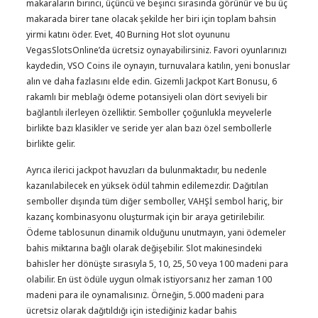
makaraların birinci, üçüncü ve beşinci sırasında görünür ve bu üç
makarada birer tane olacak şekilde her biri için toplam bahsin
yirmi katını öder. Evet, 40 Burning Hot slot oyununu
VegasSlotsOnline’da ücretsiz oynayabilirsiniz. Favori oyunlarınızı
kaydedin, VSO Coins ile oynayın, turnuvalara katılın, yeni bonuslar
alın ve daha fazlasını elde edin. Gizemli Jackpot Kart Bonusu, 6
rakamlı bir meblağı ödeme potansiyeli olan dört seviyeli bir
bağlantılı ilerleyen özelliktir. Semboller çoğunlukla meyvelerle
birlikte bazı klasikler ve seride yer alan bazı özel sembollerle
birlikte gelir.
Ayrıca ilerici jackpot havuzları da bulunmaktadır, bu nedenle
kazanılabilecek en yüksek ödül tahmin edilemezdir. Dağıtılan
semboller dışında tüm diğer semboller, VAHŞİ sembol hariç, bir
kazanç kombinasyonu oluşturmak için bir araya getirilebilir.
Ödeme tablosunun dinamik olduğunu unutmayın, yani ödemeler
bahis miktarına bağlı olarak değişebilir. Slot makinesindeki
bahisler her dönüşte sırasıyla 5, 10, 25, 50 veya 100 madeni para
olabilir. En üst ödüle uygun olmak istiyorsanız her zaman 100
madeni para ile oynamalısınız. Örneğin, 5.000 madeni para
ücretsiz olarak dağıtıldığı için istediğiniz kadar bahis