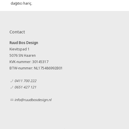
dağıtıcı hariç.
Contact
Ruud Bos Design
Kievitspad 1
5076 SN Haaren
KVK-nummer: 30145317
BTW-nummer: NL175486992B01
0411 700 222
0651 427 121
info@ruudbosdesign.nl