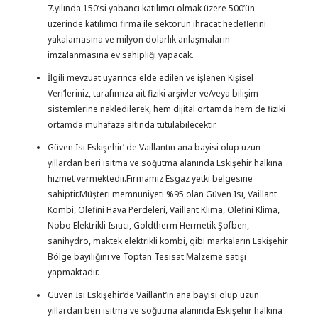
7.yılında 150’si yabancı katılımcı olmak üzere 500’ün
üzerinde katılımcı firma ile sektörün ihracat hedeflerini
yakalamasına ve milyon dolarlık anlaşmaların
imzalanmasına ev sahipliği yapacak.
İlgili mevzuat uyarınca elde edilen ve işlenen Kişisel
Veri’leriniz, tarafımıza ait fiziki arşivler ve/veya bilişim
sistemlerine nakledilerek, hem dijital ortamda hem de fiziki
ortamda muhafaza altında tutulabilecektir.
Güven Isı Eskişehir’ de Vaillantın ana bayisi olup uzun
yıllardan beri ısıtma ve soğutma alanında Eskişehir halkına
hizmet vermektedir.Firmamız Esgaz yetki belgesine
sahiptir.Müşteri memnuniyeti %95 olan Güven Isı, Vaillant
Kombi, Olefini Hava Perdeleri, Vaillant Klima, Olefini Klima,
Nobo Elektrikli Isıtıcı, Goldtherm Hermetik Şofben,
sanihydro, maktek elektrikli kombi, gibi markaların Eskişehir
Bölge bayiliğini ve Toptan Tesisat Malzeme satışı
yapmaktadır.
Güven Isı Eskişehir’de Vaillant’ın ana bayisi olup uzun
yıllardan beri ısıtma ve soğutma alanında Eskişehir halkına