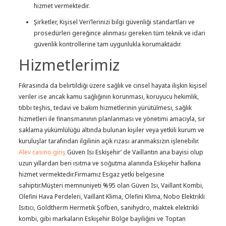
hizmet vermektedir.
Şirketler, Kişisel Veri’lerinizi bilgi güvenliği standartları ve
prosedürleri gereğince alınması gereken tüm teknik ve idari
güvenlik kontrollerine tam uygunlukla korumaktadır.
Hizmetlerimiz
Fıkrasında da belirtildiği üzere sağlık ve cinsel hayata ilişkin kişisel
veriler ise ancak kamu sağlığının korunması, koruyucu hekimlik,
tıbbı teşhis, tedavi ve bakım hizmetlerinin yürütülmesi, sağlık
hizmetleri ile finansmanının planlanması ve yönetimi amacıyla, sır
saklama yükümlülüğü altında bulunan kişiler veya yetkili kurum ve
kuruluşlar tarafından ilgilinin açık rızası aranmaksızın işlenebilir.
Alev casino giriş
Güven Isı Eskişehir’ de Vaillantın ana bayisi olup
uzun yıllardan beri ısıtma ve soğutma alanında Eskişehir halkına
hizmet vermektedir.Firmamız Esgaz yetki belgesine
sahiptir.Müşteri memnuniyeti %95 olan Güven Isı, Vaillant Kombi,
Olefini Hava Perdeleri, Vaillant Klima, Olefini Klima, Nobo Elektrikli
Isıtıcı, Goldtherm Hermetik Şofben, sanihydro, maktek elektrikli
kombi, gibi markaların Eskişehir Bölge bayiliğini ve Toptan