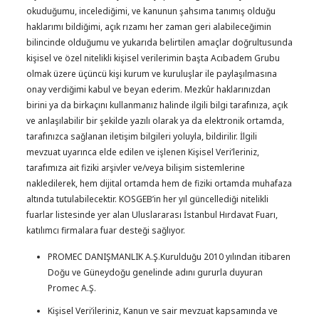
okuduğumu, incelediğimi, ve kanunun şahsıma tanımış olduğu
haklarımı bildiğimi, açık rızamı her zaman geri alabileceğimin
bilincinde olduğumu ve yukarıda belirtilen amaçlar doğrultusunda
kişisel ve özel nitelikli kişisel verilerimin başta Acıbadem Grubu
olmak üzere üçüncü kişi kurum ve kuruluşlar ile paylaşılmasına
onay verdiğimi kabul ve beyan ederim. Mezkûr haklarınızdan
birini ya da birkaçını kullanmanız halinde ilgili bilgi tarafınıza, açık
ve anlaşılabilir bir şekilde yazılı olarak ya da elektronik ortamda,
tarafınızca sağlanan iletişim bilgileri yoluyla, bildirilir. İlgili
mevzuat uyarınca elde edilen ve işlenen Kişisel Veri’leriniz,
tarafımıza ait fiziki arşivler ve/veya bilişim sistemlerine
nakledilerek, hem dijital ortamda hem de fiziki ortamda muhafaza
altında tutulabilecektir. KOSGEB’in her yıl güncellediği nitelikli
fuarlar listesinde yer alan Uluslararası İstanbul Hırdavat Fuarı,
katılımcı firmalara fuar desteği sağlıyor.
PROMEC DANIŞMANLIK A.Ş.Kurulduğu 2010 yılından itibaren
Doğu ve Güneydoğu genelinde adını gururla duyuran
Promec A.Ş.
Kişisel Veri’ileriniz, Kanun ve sair mevzuat kapsamında ve