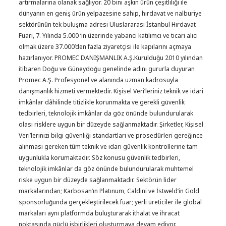
artırmalarına olanak sağlıyor. 20 bini aşkın ürün çeşitliliği ile
dünyanın en geniş ürün yelpazesine sahip, hırdavat ve nalburiye
sektörünün tek buluşma adresi Uluslararası İstanbul Hırdavat
Fuarı, 7. Yılında 5.000 ‘in üzerinde yabancı katılımcı ve ticari alıcı
olmak üzere 37.000’den fazla ziyaretçisi ile kapılarını açmaya
hazırlanıyor. PROMEC DANIŞMANLIK A.Ş.Kurulduğu 2010 yılından
itibaren Doğu ve Güneydoğu genelinde adını gururla duyuran
Promec A.Ş. Profesyonel ve alanında uzman kadrosuyla
danışmanlık hizmeti vermektedir. Kişisel Veri’leriniz teknik ve idari
imkânlar dâhilinde titizlikle korunmakta ve gerekli güvenlik
tedbirleri, teknolojik imkânlar da göz önünde bulundurularak
olası risklere uygun bir düzeyde sağlanmaktadır. Şirketler, Kişisel
Veri’lerinizi bilgi güvenliği standartları ve prosedürleri gereğince
alınması gereken tüm teknik ve idari güvenlik kontrollerine tam
uygunlukla korumaktadır. Söz konusu güvenlik tedbirleri,
teknolojik imkânlar da göz önünde bulundurularak muhtemel
riske uygun bir düzeyde sağlanmaktadır. Sektörün lider
markalarından; Karbosan’ın Platınum, Caldini ve İstweld’in Gold
sponsorluğunda gerçekleştirilecek fuar; yerli üreticiler ile global
markaları aynı platformda buluşturarak ithalat ve ihracat
noktasında güçlü işbirlikleri oluşturmaya devam ediyor.