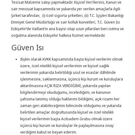
Tesisat Malzeme satışı yapmaktadır. Kişisel Veri’ileriniz, Kanun ve
sair mevzuat kapsamında ve yukarıda yer verilen amaçlarla ilgili
Şirket tarafından, (i) özel sigorta şirketleri, (ii) T.C. İçişleri Bakanlığı
Emniyet Genel Müdürlüğü ve sair kolluk kuvvetleri, T.C. Güven Isı
Eskişehir’de Vaillant’ın ana bayisi olup uzun yıllardan beri ısıtma ve
soğutma alanında Eskişehir halkına hizmet vermektedir.
Güven Isı
Ilişkin olarak KVKK kapsamında başta kişisel verilerim olmak
üzere, özel nitelikli kişisel verilerimin ve kişisel sağlık
verilerimin yukarıda belirtildiği usul ve esaslar dâhilinde
işlenmesine, saklanmasına, üçüncü kişi kurum ve kuruluşlara
aktarılmasına AÇIK RIZA VERDİĞİMİ, yukarıda yapılan
bilgilendirmeyi okuduğumu, incelediğimi, ve kanunun
şahsıma tanımış olduğu haklarımı bildiğimi, açık rızamı her
zaman geri alabileceğimin bilincinde olduğumu ve yukarıda
belirtilen amaçlar doğrultusunda kişisel ve özel nitelikli
kişisel verilerimin başta Acıbadem Grubu olmak üzere
üçüncü kişi kurum ve kuruluşlar ile paylaşılmasına onay
verdiğimi kabul ve beyan ederim.