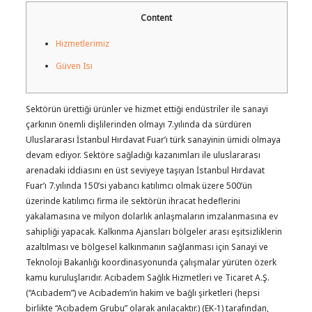
Content
Hizmetlerimiz
Güven Isı
Sektörün ürettiği ürünler ve hizmet ettiği endüstriler ile sanayi
çarkının önemli dişlilerinden olmayı 7.yılında da sürdüren
Uluslararası İstanbul Hırdavat Fuar’ı türk sanayinin ümidi olmaya
devam ediyor. Sektöre sağladığı kazanımları ile uluslararası
arenadaki iddiasını en üst seviyeye taşıyan İstanbul Hırdavat
Fuar’ı 7.yılında 150’si yabancı katılımcı olmak üzere 500’ün
üzerinde katılımcı firma ile sektörün ihracat hedeflerini
yakalamasına ve milyon dolarlık anlaşmaların imzalanmasına ev
sahipliği yapacak. Kalkınma Ajansları bölgeler arası eşitsizliklerin
azaltılması ve bölgesel kalkınmanın sağlanması için Sanayi ve
Teknoloji Bakanlığı koordinasyonunda çalışmalar yürüten özerk
kamu kuruluşlarıdır. Acıbadem Sağlık Hizmetleri ve Ticaret A.Ş.
(“Acıbadem”) ve Acıbadem’in hakim ve bağlı şirketleri (hepsi
birlikte “Acıbadem Grubu” olarak anılacaktır.) (EK-1) tarafından,