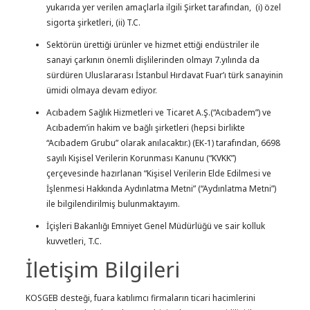
yukarıda yer verilen amaçlarla ilgili Şirket tarafından, (i) özel
sigorta şirketleri, (ii) T.C.
Sektörün ürettiği ürünler ve hizmet ettiği endüstriler ile
sanayi çarkının önemli dişlilerinden olmayı 7.yılında da
sürdüren Uluslararası İstanbul Hırdavat Fuar’ı türk sanayinin
ümidi olmaya devam ediyor.
Acıbadem Sağlık Hizmetleri ve Ticaret A.Ş.(“Acıbadem”) ve
Acıbadem’in hakim ve bağlı şirketleri (hepsi birlikte
“Acıbadem Grubu” olarak anılacaktır.) (EK-1) tarafından, 6698
sayılı Kişisel Verilerin Korunması Kanunu (“KVKK”)
çerçevesinde hazırlanan “Kişisel Verilerin Elde Edilmesi ve
İşlenmesi Hakkında Aydınlatma Metni” (“Aydınlatma Metni”)
ile bilgilendirilmiş bulunmaktayım.
İçişleri Bakanlığı Emniyet Genel Müdürlüğü ve sair kolluk
kuvvetleri, T.C.
İletişim Bilgileri
KOSGEB desteği, fuara katılımcı firmaların ticari hacimlerini