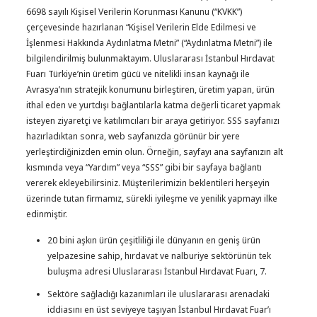
6698 sayılı Kişisel Verilerin Korunması Kanunu (“KVKK”)
çerçevesinde hazırlanan “Kişisel Verilerin Elde Edilmesi ve
İşlenmesi Hakkında Aydınlatma Metni” (“Aydınlatma Metni”) ile
bilgilendirilmiş bulunmaktayım. Uluslararası İstanbul Hırdavat
Fuarı Türkiye’nin üretim gücü ve nitelikli insan kaynağı ile
Avrasya’nın stratejik konumunu birleştiren, üretim yapan, ürün
ithal eden ve yurtdışı bağlantılarla katma değerli ticaret yapmak
isteyen ziyaretçi ve katılımcıları bir araya getiriyor. SSS sayfanızı
hazırladıktan sonra, web sayfanızda görünür bir yere
yerleştirdiğinizden emin olun. Örneğin, sayfayı ana sayfanızın alt
kısmında veya “Yardım” veya “SSS” gibi bir sayfaya bağlantı
vererek ekleyebilirsiniz. Müşterilerimizin beklentileri herşeyin
üzerinde tutan firmamız, sürekli iyileşme ve yenilik yapmayı ilke
edinmiştir.
20 bini aşkın ürün çeşitliliği ile dünyanın en geniş ürün
yelpazesine sahip, hırdavat ve nalburiye sektörünün tek
buluşma adresi Uluslararası İstanbul Hırdavat Fuarı, 7.
Sektöre sağladığı kazanımları ile uluslararası arenadaki
iddiasını en üst seviyeye taşıyan İstanbul Hırdavat Fuar’ı