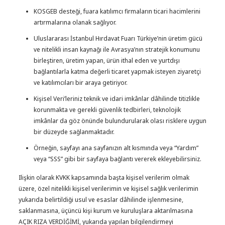
KOSGEB desteği, fuara katılımcı firmaların ticari hacimlerini
artırmalarına olanak sağlıyor.
Uluslararası İstanbul Hırdavat Fuarı Türkiye’nin üretim gücü
ve nitelikli insan kaynağı ile Avrasya’nın stratejik konumunu
birleştiren, üretim yapan, ürün ithal eden ve yurtdışı
bağlantılarla katma değerli ticaret yapmak isteyen ziyaretçi
ve katılımcıları bir araya getiriyor.
Kişisel Veri’leriniz teknik ve idari imkânlar dâhilinde titizlikle
korunmakta ve gerekli güvenlik tedbirleri, teknolojik
imkânlar da göz önünde bulundurularak olası risklere uygun
bir düzeyde sağlanmaktadır.
Örneğin, sayfayı ana sayfanızın alt kısmında veya “Yardım”
veya “SSS” gibi bir sayfaya bağlantı vererek ekleyebilirsiniz.
Ilişkin olarak KVKK kapsamında başta kişisel verilerim olmak
üzere, özel nitelikli kişisel verilerimin ve kişisel sağlık verilerimin
yukarıda belirtildiği usul ve esaslar dâhilinde işlenmesine,
saklanmasına, üçüncü kişi kurum ve kuruluşlara aktarılmasına
AÇIK RIZA VERDİĞİMİ, yukarıda yapılan bilgilendirmeyi