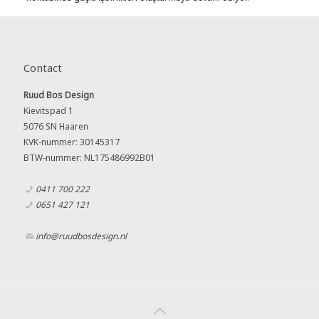
Contact
Ruud Bos Design
Kievitspad 1
5076 SN Haaren
KVK-nummer: 30145317
BTW-nummer: NL175486992B01
0411 700 222
0651 427 121
info@ruudbosdesign.nl