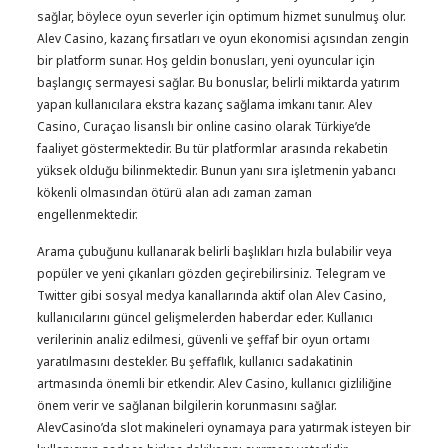
sağlar, böylece oyun severler için optimum hizmet sunulmuş olur.
Alev Casino, kazanç fırsatları ve oyun ekonomisi açısından zengin
bir platform sunar. Hoş geldin bonusları, yeni oyuncular için
başlangıç sermayesi sağlar. Bu bonuslar, belirli miktarda yatırım
yapan kullanıcılara ekstra kazanç sağlama imkanı tanır. Alev
Casino, Curaçao lisanslı bir online casino olarak Türkiye’de
faaliyet göstermektedir. Bu tür platformlar arasında rekabetin
yüksek olduğu bilinmektedir. Bunun yanı sıra işletmenin yabancı
kökenli olmasından ötürü alan adı zaman zaman
engellenmektedir.
Arama çubuğunu kullanarak belirli başlıkları hızla bulabilir veya
popüler ve yeni çıkanları gözden geçirebilirsiniz. Telegram ve
Twitter gibi sosyal medya kanallarında aktif olan Alev Casino,
kullanıcılarını güncel gelişmelerden haberdar eder. Kullanıcı
verilerinin analiz edilmesi, güvenli ve şeffaf bir oyun ortamı
yaratılmasını destekler. Bu şeffaflık, kullanıcı sadakatinin
artmasında önemli bir etkendir. Alev Casino, kullanıcı gizliliğine
önem verir ve sağlanan bilgilerin korunmasını sağlar.
AlevCasino’da slot makineleri oynamaya para yatırmak isteyen bir