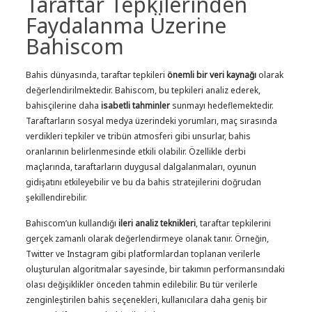
Taraftar Tepkilerinden
Faydalanma Üzerine
Bahiscom
Bahis dünyasında, taraftar tepkileri
önemli bir veri kaynağı
olarak
değerlendirilmektedir. Bahiscom, bu tepkileri analiz ederek,
bahisçilerine daha
isabetli tahminler
sunmayı hedeflemektedir.
Taraftarların sosyal medya üzerindeki yorumları, maç sırasında
verdikleri tepkiler ve tribün atmosferi gibi unsurlar, bahis
oranlarının belirlenmesinde etkili olabilir. Özellikle derbi
maçlarında, taraftarların duygusal dalgalanmaları, oyunun
gidişatını etkileyebilir ve bu da bahis stratejilerini doğrudan
şekillendirebilir.
Bahiscom’un kullandığı
ileri analiz teknikleri
, taraftar tepkilerini
gerçek zamanlı olarak değerlendirmeye olanak tanır. Örneğin,
Twitter ve Instagram gibi platformlardan toplanan verilerle
oluşturulan algoritmalar sayesinde, bir takımın performansındaki
olası değişiklikler önceden tahmin edilebilir. Bu tür verilerle
zenginleştirilen bahis seçenekleri, kullanıcılara daha geniş bir