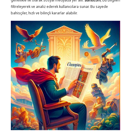
genellikle ilk olarak sosyal medyada yer alır.
Bahiscom
, bu bilgileri
filtreleyerek ve analiz ederek kullanıcılara sunar. Bu sayede
bahisçiler, hızlı ve bilinçli kararlar alabilir.