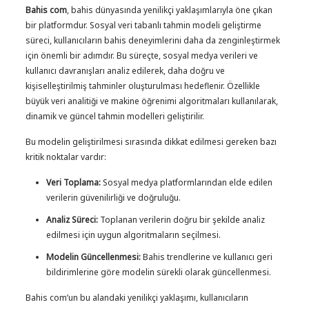
Bahis com
, bahis dünyasında yenilikçi yaklaşımlarıyla öne çıkan
bir platformdur. Sosyal veri tabanlı tahmin modeli geliştirme
süreci, kullanıcıların bahis deneyimlerini daha da zenginleştirmek
için önemli bir adımdır. Bu süreçte, sosyal medya verileri ve
kullanıcı davranışları analiz edilerek, daha doğru ve
kişiselleştirilmiş tahminler oluşturulması hedeflenir. Özellikle
büyük veri analitiği ve makine öğrenimi algoritmaları kullanılarak,
dinamik ve güncel tahmin modelleri geliştirilir.
Bu modelin geliştirilmesi sırasında dikkat edilmesi gereken bazı
kritik noktalar vardır:
Veri Toplama:
Sosyal medya platformlarından elde edilen
verilerin güvenilirliği ve doğruluğu.
Analiz Süreci:
Toplanan verilerin doğru bir şekilde analiz
edilmesi için uygun algoritmaların seçilmesi.
Modelin Güncellenmesi:
Bahis trendlerine ve kullanıcı geri
bildirimlerine göre modelin sürekli olarak güncellenmesi.
Bahis com’un bu alandaki yenilikçi yaklaşımı, kullanıcıların