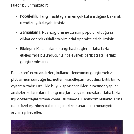
faktör bulunmaktadır:
Popülerlik
: Hangi hashtaglerin en çok kullanıldığına bakarak
trendleri yakalayabilirsiniz.
Zamanlama
: Hashtaglerin ne zaman popüler olduğuna
dikkat ederek etkinlik takvimlerini optimize edebilirsiniz.
Etkileşim
: Kullanıcıların hangi hashtaglerle daha fazla
etkileşimde bulunduğunu inceleyerek içerik stratejilerinizi
geliştirebilirsiniz.
Bahiscom’un bu analizleri, kullanıcı deneyimini geliştirmek ve
platformun sunduğu hizmetleri kişiselleştirmek adına kritik bir rol
oynamaktadır. Özellikle büyük spor etkinlikleri sırasında yapılan
analizler, kullanıcıların hangi maçlara veya turnuvalara daha fazla
ilgi gösterdiğini ortaya koyar. Bu sayede, Bahiscom kullanıcılarına
daha özelleştirilmiş bahis seçenekleri sunarak memnuniyeti
artırmayı hedefler.