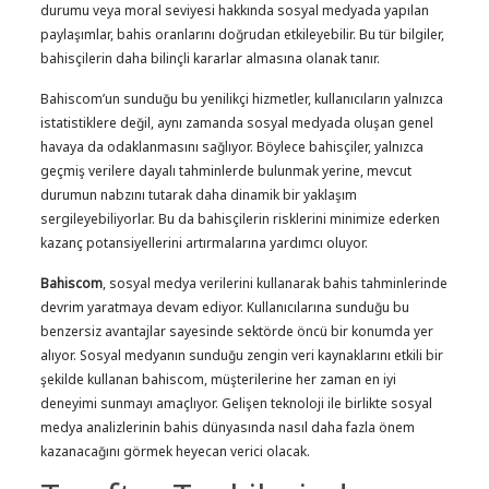
durumu veya moral seviyesi hakkında sosyal medyada yapılan
paylaşımlar, bahis oranlarını doğrudan etkileyebilir. Bu tür bilgiler,
bahisçilerin daha bilinçli kararlar almasına olanak tanır.
Bahiscom’un sunduğu bu yenilikçi hizmetler, kullanıcıların yalnızca
istatistiklere değil, aynı zamanda sosyal medyada oluşan genel
havaya da odaklanmasını sağlıyor. Böylece bahisçiler, yalnızca
geçmiş verilere dayalı tahminlerde bulunmak yerine, mevcut
durumun nabzını tutarak daha dinamik bir yaklaşım
sergileyebiliyorlar. Bu da bahisçilerin risklerini minimize ederken
kazanç potansiyellerini artırmalarına yardımcı oluyor.
Bahiscom
, sosyal medya verilerini kullanarak bahis tahminlerinde
devrim yaratmaya devam ediyor. Kullanıcılarına sunduğu bu
benzersiz avantajlar sayesinde sektörde öncü bir konumda yer
alıyor. Sosyal medyanın sunduğu zengin veri kaynaklarını etkili bir
şekilde kullanan bahiscom, müşterilerine her zaman en iyi
deneyimi sunmayı amaçlıyor. Gelişen teknoloji ile birlikte sosyal
medya analizlerinin bahis dünyasında nasıl daha fazla önem
kazanacağını görmek heyecan verici olacak.