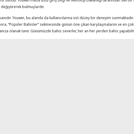
ansı sundu. Youwin masa üstü giriş bilgi ve teknoloji bakanlığı tarafından sıkı
 değiştirerek bulmuşlardır.
mkanıdır. Youwin, bu alanda da kullanıcılarına üst düzey bir deneyim sunmaktadı
 sonra, “Popüler Bahisler” sekmesinde günün öne çıkan karşılaşmalarını ve en çok t
lanmanıza olanak tanır. Günümüzde bahis severler, her an her yerden bahis yapabi