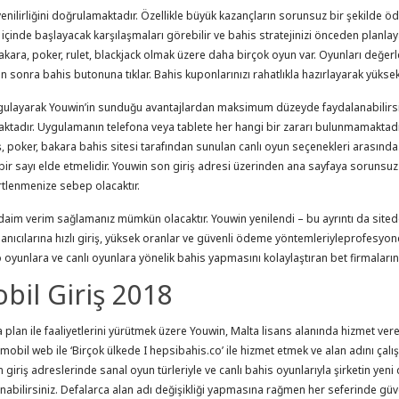
ilirliğini doğrulamaktadır. Özellikle büyük kazançların sorunsuz bir şekilde öde
re içinde başlayacak karşılaşmaları görebilir ve bahis stratejinizi önceden planl
akara, poker, rulet, blackjack olmak üzere daha birçok oyun var. Oyunları değerl
an sonra bahis butonuna tıklar. Bahis kuponlarınızı rahatlıkla hazırlayarak yük
 uygulayarak Youwin’in sunduğu avantajlardan maksimum düzeyde faydalanabilirsin
ktadır. Uygulamanın telefona veya tablete her hangi bir zararı bulunmamaktadı
savaş, poker, bakara bahis sitesi tarafından sunulan canlı oyun seçenekleri arası
ir sayı elde etmelidir. Youwin son giriş adresi üzerinden ana sayfaya sorunsuz g
ertlenmenize sebep olacaktır.
im verim sağlamanız mümkün olacaktır. Youwin yenilendi – bu ayrıntı da sitede o
llanıcılarına hızlı giriş, yüksek oranlar ve güvenli ödeme yöntemleriyleprofesyon
eo oyunlara ve canlı oyunlara yönelik bahis yapmasını kolaylaştıran bet firmaları
il Giriş 2018
a plan ile faaliyetlerini yürütmek üzere Youwin, Malta lisans alanında hizmet vere
 mobil web ile ‘Birçok ülkede I hepsibahis.co’ ile hizmet etmek ve alan adını çal
n giriş adreslerinde sanal oyun türleriyle ve canlı bahis oyunlarıyla şirketin yeni
nabilirsiniz. Defalarca alan adı değişikliği yapmasına rağmen her seferinde gü