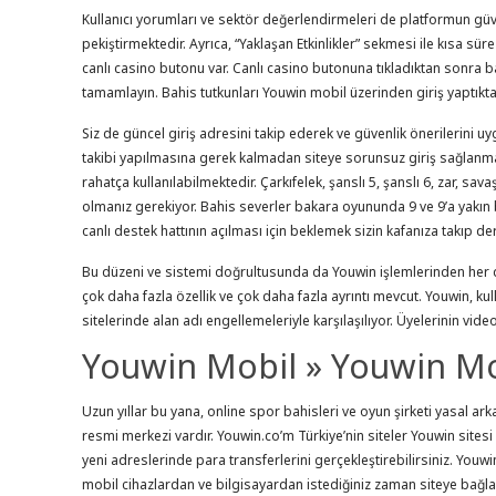
Kullanıcı yorumları ve sektör değerlendirmeleri de platformun güven
pekiştirmektedir. Ayrıca, “Yaklaşan Etkinlikler” sekmesi ile kısa sü
canlı casino butonu var. Canlı casino butonuna tıkladıktan sonra b
tamamlayın. Bahis tutkunları Youwin mobil üzerinden giriş yaptıkt
Siz de güncel giriş adresini takip ederek ve güvenlik önerilerini
takibi yapılmasına gerek kalmadan siteye sorunsuz giriş sağlanma
rahatça kullanılabilmektedir. Çarkıfelek, şanslı 5, şanslı 6, zar, 
olmanız gerekiyor. Bahis severler bakara oyununda 9 ve 9’a yakın b
canlı destek hattının açılması için beklemek sizin kafanıza takıp d
Bu düzeni ve sistemi doğrultusunda da Youwin işlemlerinden her da
çok daha fazla özellik ve çok daha fazla ayrıntı mevcut. Youwin, ku
sitelerinde alan adı engellemeleriyle karşılaşılıyor. Üyelerinin vid
Youwin Mobil » Youwin Mob
Uzun yıllar bu yana, online spor bahisleri ve oyun şirketi yasal ark
resmi merkezi vardır. Youwin.co’m Türkiye’nin siteler Youwin sitesi
yeni adreslerinde para transferlerini gerçekleştirebilirsiniz. Youwi
mobil cihazlardan ve bilgisayardan istediğiniz zaman siteye bağla