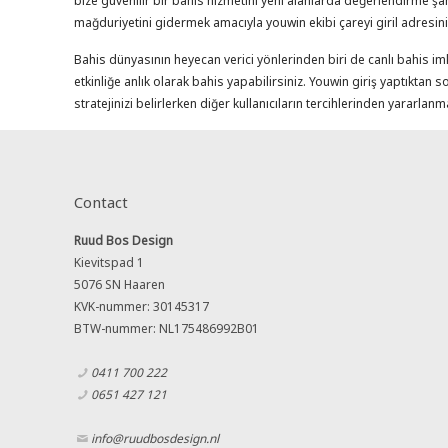
bize güvenilir bir bahis hizmetini yeni alanlarda değerlendirme ş
mağduriyetini gidermek amacıyla youwin ekibi çareyi giril adresini
Bahis dünyasının heyecan verici yönlerinden biri de canlı bahis i
etkinliğe anlık olarak bahis yapabilirsiniz. Youwin giriş yaptıktan
stratejinizi belirlerken diğer kullanıcıların tercihlerinden yarar
Contact
Ruud Bos Design
Kievitspad 1
5076 SN Haaren
KVK-nummer: 30145317
BTW-nummer: NL175486992B01
0411 700 222
0651 427 121
info@ruudbosdesign.nl