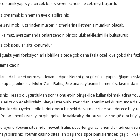
ve dinamik yapısıyla birçok bahis severi kendisine çekmeyi başardı.
is oynamak için hemen üye olabilirsiniz.
her şeyi mobil üzerinden müşteri hizmetlerine iletmeniz mümkün olacak.
lmaz, aynı zamanda onları zengin bir topluluk etkileşimi ile buluşturur.
da çok popüler site konumdur.
 çünkü yeni fonksiyonlarla birlikte sitede çok daha fazla özellik ve çok daha fazl
unmaktadır.
anında hizmet vermeye devam ediyor. Netent gibi güçlü alt yapı sağlayıcılarıyla ç
hesap açabilirsiniz. Mobil Canlı Bahis; Site ana sayfasının hemen üst kısmında m
lirsiniz. Hesap oluşturduktan sonra onu etkin bir şekilde kullanabilmek adına Y
rgeleri takip edebilirsiniz. Siteye ister web üzerinden istenilmesi durumunda da 
ktedir. Üyelerin bilgilerini doğru bir şekilde vermeleri de son derece büyük 
 Youwin henüz ismi yeni gibi gelse de yaklaşık yıldır bu site var ve çığ gibi büyüy
casino oyunu Youwin sitesinde mevcut. Bahis severler güncellenen alan adresi ü
neyebilirsiniz. Youwin casino sitesi en başlarda spor bahislerindeki çeşitlilik v