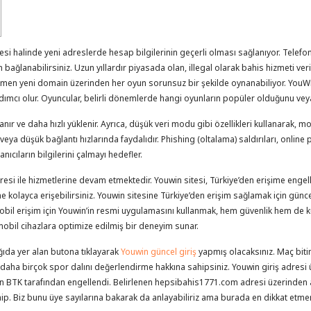
irmesi halinde yeni adreslerde hesap bilgilerinin geçerli olması sağlanıyor. Telef
ğlanabilirsiniz. Uzun yıllardır piyasada olan, illegal olarak bahis hizmeti verilen
ğmen yeni domain üzerinden her oyun sorunsuz bir şekilde oynanabiliyor. YouWin
mcı olur. Oyuncular, belirli dönemlerde hangi oyunların popüler olduğunu veya h
 ve daha hızlı yüklenir. Ayrıca, düşük veri modu gibi özellikleri kullanarak, mobi
 veya düşük bağlantı hızlarında faydalıdır. Phishing (oltalama) saldırıları, online 
lanıcıların bilgilerini çalmayı hedefler.
esi ile hizmetlerine devam etmektedir. Youwin sitesi, Türkiye’den erişime engel
ne kolayca erişebilirsiniz. Youwin sitesine Türkiye’den erişim sağlamak için günc
. Mobil erişim için Youwin’in resmi uygulamasını kullanmak, hem güvenlik hem de 
obil cihazlara optimize edilmiş bir deneyim sunar.
ğıda yer alan butona tıklayarak
Youwin güncel giriş
yapmış olacaksınız. Maç bitim
e daha birçok spor dalını değerlendirme hakkına sahipsiniz. Youwin giriş adres
ı için BTK tarafından engellendi. Belirlenen hepsibahis1771.com adresi üzerinde
hip. Biz bunu üye sayılarına bakarak da anlayabiliriz ama burada en dikkat etm