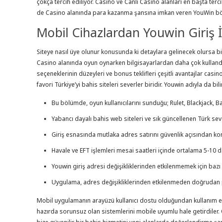
çokça tercih ediliyor. Casino ve Canlı Casino alanları en başta ter
de Casino alanında para kazanma şansına imkan veren YouWin böyle
Mobil Cihazlardan Youwin Giriş İ
Siteye nasıl üye olunur konusunda ki detaylara gelinecek olursa bir 
Casino alanında oyun oynarken bilgisayarlardan daha çok kullandıkla
seçeneklerinin düzeyleri ve bonus teklifleri çeşitli avantajlar casin
favori Türkiye’yi bahis siteleri severler biridir. Youwin adıyla da b
Bu bölümde, oyun kullanıcılarını sunduğu; Rulet, Blackjack, B
Yabancı dayalı bahis web siteleri ve sık güncellenen Türk seve
Giriş esnasında mutlaka adres satırını güvenlik açısından ko
Havale ve EFT işlemleri mesai saatleri içinde ortalama 5-10 d
Youwin giriş adresi değişikliklerinden etkilenmemek için bazı
Uygulama, adres değişikliklerinden etkilenmeden doğrudan p
Mobil uygulamanın arayüzü kullanıcı dostu olduğundan kullanım esna
hazırda sorunsuz olan sistemlerini mobile uyumlu hale getirdiler. 