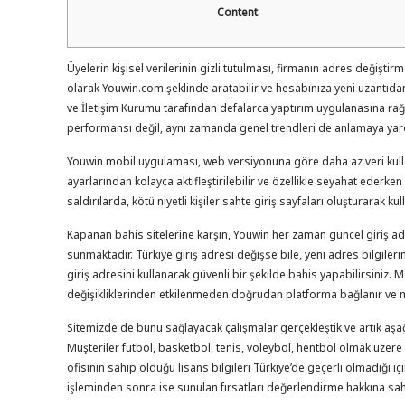
Content
Üyelerin kişisel verilerinin gizli tutulması, firmanın adres değişt
olarak Youwin.com şeklinde aratabilir ve hesabınıza yeni uzantıdan ba
ve İletişim Kurumu tarafından defalarca yaptırım uygulanasına ra
performansı değil, aynı zamanda genel trendleri de anlamaya yardı
Youwin mobil uygulaması, web versiyonuna göre daha az veri kullanır
ayarlarından kolayca aktifleştirilebilir ve özellikle seyahat ederken
saldırılarda, kötü niyetli kişiler sahte giriş sayfaları oluşturarak kul
Kapanan bahis sitelerine karşın, Youwin her zaman güncel giriş adr
sunmaktadır. Türkiye giriş adresi değişse bile, yeni adres bilgileri
giriş adresini kullanarak güvenli bir şekilde bahis yapabilirsiniz
değişikliklerinden etkilenmeden doğrudan platforma bağlanır ve m
Sitemizde de bunu sağlayacak çalışmalar gerçekleştik ve artık aşa
Müşteriler futbol, basketbol, tenis, voleybol, hentbol olmak üzer
ofisinin sahip olduğu lisans bilgileri Türkiye’de geçerli olmadığ
işleminden sonra ise sunulan fırsatları değerlendirme hakkına sa