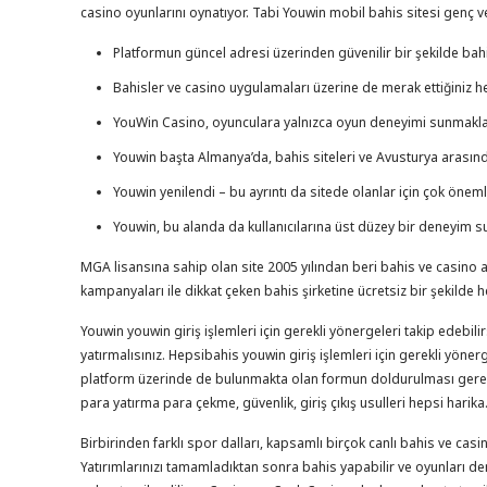
casino oyunlarını oynatıyor. Tabi Youwin mobil bahis sitesi genç 
Platformun güncel adresi üzerinden güvenilir bir şekilde bah
Bahisler ve casino uygulamaları üzerine de merak ettiğiniz 
YouWin Casino, oyunculara yalnızca oyun deneyimi sunmakla ka
Youwin başta Almanya’da, bahis siteleri ve Avusturya arasın
Youwin yenilendi – bu ayrıntı da sitede olanlar için çok önemli
Youwin, bu alanda da kullanıcılarına üst düzey bir deneyim s
MGA lisansına sahip olan site 2005 yılından beri bahis ve casino al
kampanyaları ile dikkat çeken bahis şirketine ücretsiz bir şekilde 
Youwin youwin giriş işlemleri için gerekli yönergeleri takip edebi
yatırmalısınız. Hepsibahis youwin giriş işlemleri için gerekli yöne
platform üzerinde de bulunmakta olan formun doldurulması gerekme
para yatırma para çekme, güvenlik, giriş çıkış usulleri hepsi harika.
Birbirinden farklı spor dalları, kapsamlı birçok canlı bahis ve 
Yatırımlarınızı tamamladıktan sonra bahis yapabilir ve oyunları de