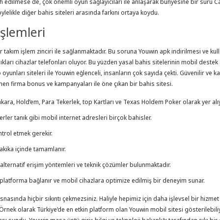
cih edilmese de, çok önemli oyun sağlayıcıları ile anlaşarak bünyesine bir sürü C
likle diğer bahis siteleri arasında farkını ortaya koydu.
şlemleri
takım işlem zinciri ile sağlanmaktadır. Bu soruna Youwin apk indirilmesi ve kulla
rı cihazlar telefonları oluyor. Bu yüzden yasal bahis sitelerinin mobil destek s
o oyunları siteleri ile Youwin eğlenceli, insanların çok sayıda çekti. Güvenilir ve
ilinen firma bonus ve kampanyaları ile öne çıkan bir bahis sitesi.
akara, Hold’em, Para Tekerlek, top Kartları ve Texas Holdem Poker olarak yer alı
rler tanık gibi mobil internet adresleri birçok bahisler.
ntrol etmek gerekir.
akika içinde tamamlanır.
 alternatif erişim yöntemleri ve teknik çözümler bulunmaktadır.
latforma bağlanır ve mobil cihazlara optimize edilmiş bir deneyim sunar.
sında hiçbir sıkıntı çekmezsiniz. Haliyle hepimiz için daha işlevsel bir hizmet
Örnek olarak Türkiye’de en etkin platform olan Youwin mobil sitesi gösterilebil