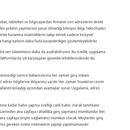
ondan, tabletten ve bilgisayardan firmanın son adreslerini direkt
 şirketin yayınlarının yasal olmadığı biliniyor. Bilgi Teknolojileri
’de kazanma istatistiklerini takip etmek sadece bireysel
angi türlerin daha fazla kazandırdığını gözlemleyebilirler.
l veri tüketiminizi daha da azaltabilirsiniz. Bu özellik, uygulama
platformlarda sık karşılaşılan güvenlik tehditlerindendir. Bu
lenmediği sürece kullanıcılarına her zaman giriş imkanı
el adres bilgilerine ihtiyacınız vardır. Her zaman Youwin’un resmi
kullanım kolaylığı açısından avantajlar sunar. Uygulama, adres
ine kadar bahis yapma özelliği canlı bahis olarak tanımlanır.
i üzerinden ana sayfaya rahatlıkla giriş yapmanız mümkündür. Bet
n ana sayfaya erişim sağlamanız mümkün olacak. Müşteriler giriş
emiz gereken nokta ödemelerin yapılıp yapılmamasıdır.