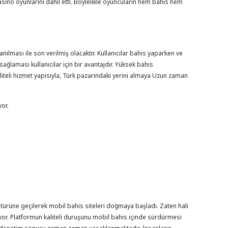
asino oyunlarını dahil etti. Böylelikle oyuncuların hem bahis hem
nılması ile son verilmiş olacaktır. Kullanıcılar bahis yaparken ve
ağlaması kullanıcılar için bir avantajdır. Yüksek bahis
 kaliteli hizmet yapısıyla, Türk pazarındaki yerini almaya Uzun zaman
yor.
 türüne geçilerek mobil bahis siteleri doğmaya başladı. Zaten hali
iyor. Platformun kaliteli duruşunu mobil bahis içinde sürdürmesi