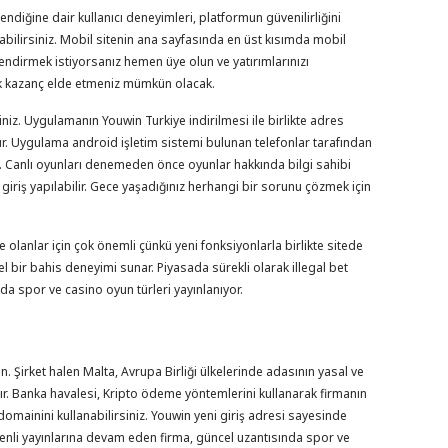
ndiğine dair kullanıcı deneyimleri, platformun güvenilirliğini
ayabilirsiniz. Mobil sitenin ana sayfasında en üst kısımda mobil
endirmek istiyorsanız hemen üye olun ve yatırımlarınızı
sek kazanç elde etmeniz mümkün olacak.
iz. Uygulamanın Youwin Turkiye indirilmesi ile birlikte adres
r. Uygulama android işletim sistemi bulunan telefonlar tarafından
nda. Canlı oyunları denemeden önce oyunlar hakkında bilgi sahibi
iriş yapılabilir. Gece yaşadığınız herhangi bir sorunu çözmek için
lanlar için çok önemli çünkü yeni fonksiyonlarla birlikte sitede
el bir bahis deneyimi sunar. Piyasada sürekli olarak illegal bet
nda spor ve casino oyun türleri yayınlanıyor.
n. Şirket halen Malta, Avrupa Birliği ülkelerinde adasının yasal ve
ışır. Banka havalesi, Kripto ödeme yöntemlerini kullanarak firmanın
 domainini kullanabilirsiniz. Youwin yeni giriş adresi sayesinde
venli yayınlarına devam eden firma, güncel uzantısında spor ve