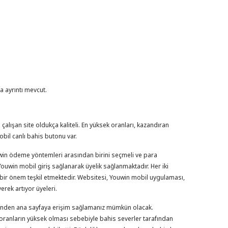
a ayrıntı mevcut.
alışan site oldukça kaliteli. En yüksek oranları, kazandıran
obil canlı bahis butonu var.
ouwin ödeme yöntemleri arasından birini seçmeli ve para
Youwin mobil giriş sağlanarak üyelik sağlanmaktadır. Her iki
bir önem teşkil etmektedir. Websitesi, Youwin mobil uygulaması,
erek artıyor üyeleri.
zerinden ana sayfaya erişim sağlamanız mümkün olacak.
e oranların yüksek olması sebebiyle bahis severler tarafından