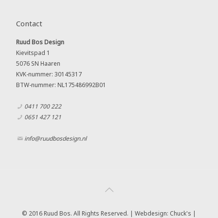
Contact
Ruud Bos Design
Kievitspad 1
5076 SN Haaren
KVK-nummer: 30145317
BTW-nummer: NL175486992B01
0411 700 222
0651 427 121
info@ruudbosdesign.nl
© 2016 Ruud Bos. All Rights Reserved. | Webdesign:
Chuck's |