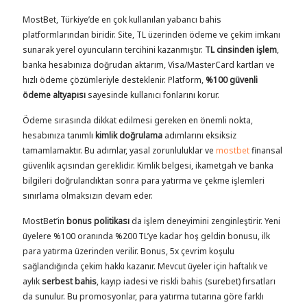
MostBet, Türkiye’de en çok kullanılan yabancı bahis
platformlarından biridir. Site, TL üzerinden ödeme ve çekim imkanı
sunarak yerel oyuncuların tercihini kazanmıştır.
TL cinsinden işlem
,
banka hesabınıza doğrudan aktarım, Visa/MasterCard kartları ve
hızlı ödeme çözümleriyle desteklenir. Platform,
%100 güvenli
ödeme altyapısı
sayesinde kullanıcı fonlarını korur.
Ödeme sırasında dikkat edilmesi gereken en önemli nokta,
hesabınıza tanımlı
kimlik doğrulama
adımlarını eksiksiz
tamamlamaktır. Bu adımlar, yasal zorunluluklar ve
mostbet
finansal
güvenlik açısından gereklidir. Kimlik belgesi, ikametgah ve banka
bilgileri doğrulandıktan sonra para yatırma ve çekme işlemleri
sınırlama olmaksızın devam eder.
MostBet’in
bonus politikası
da işlem deneyimini zenginleştirir. Yeni
üyelere %100 oranında %200 TL’ye kadar hoş geldin bonusu, ilk
para yatırma üzerinden verilir. Bonus, 5x çevrim koşulu
sağlandığında çekim hakkı kazanır. Mevcut üyeler için haftalık ve
aylık
serbest bahis
, kayıp iadesi ve riskli bahis (surebet) fırsatları
da sunulur. Bu promosyonlar, para yatırma tutarına göre farklı