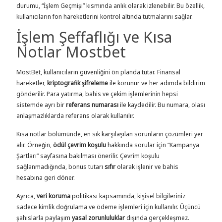
durumu, “İşlem Geçmişi” kısmında anlık olarak izlenebilir. Bu özellik,
kullanıcıların fon hareketlerini kontrol altında tutmalarını sağlar.
İşlem Şeffaflığı ve Kısa
Notlar Mostbet
MostBet, kullanıcıların güvenliğini ön planda tutar. Finansal
hareketler,
kriptografik şifreleme
ile korunur ve her adımda bildirim
gönderilir. Para yatırma, bahis ve çekim işlemlerinin hepsi
sistemde ayrı bir
referans numarası
ile kaydedilir. Bu numara, olası
anlaşmazlıklarda referans olarak kullanılır.
Kısa notlar bölümünde, en sık karşılaşılan sorunların çözümleri yer
alır. Örneğin,
ödül çevrim koşulu
hakkında sorular için “Kampanya
Şartları” sayfasına bakılması önerilir. Çevrim koşulu
sağlanmadığında, bonus tutarı
sıfır
olarak işlenir ve bahis
hesabına geri döner.
Ayrıca,
veri koruma
politikası kapsamında, kişisel bilgileriniz
sadece kimlik doğrulama ve ödeme işlemleri için kullanılır. Üçüncü
şahıslarla paylaşım
yasal zorunluluklar
dışında gerçekleşmez.