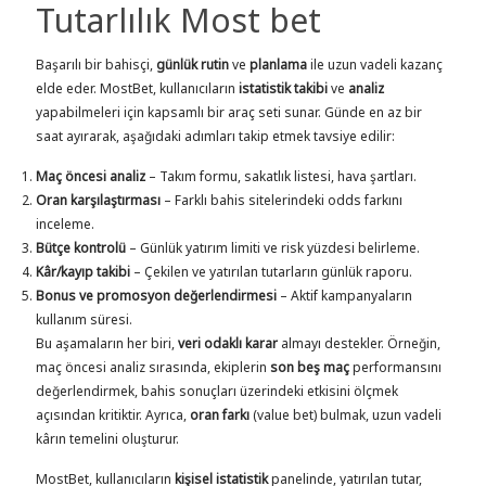
Tutarlılık Most bet
Başarılı bir bahisçi,
günlük rutin
ve
planlama
ile uzun vadeli kazanç
elde eder. MostBet, kullanıcıların
istatistik takibi
ve
analiz
yapabilmeleri için kapsamlı bir araç seti sunar. Günde en az bir
saat ayırarak, aşağıdaki adımları takip etmek tavsiye edilir:
Maç öncesi analiz
– Takım formu, sakatlık listesi, hava şartları.
Oran karşılaştırması
– Farklı bahis sitelerindeki odds farkını
inceleme.
Bütçe kontrolü
– Günlük yatırım limiti ve risk yüzdesi belirleme.
Kâr/kayıp takibi
– Çekilen ve yatırılan tutarların günlük raporu.
Bonus ve promosyon değerlendirmesi
– Aktif kampanyaların
kullanım süresi.
Bu aşamaların her biri,
veri odaklı karar
almayı destekler. Örneğin,
maç öncesi analiz sırasında, ekiplerin
son beş maç
performansını
değerlendirmek, bahis sonuçları üzerindeki etkisini ölçmek
açısından kritiktir. Ayrıca,
oran farkı
(value bet) bulmak, uzun vadeli
kârın temelini oluşturur.
MostBet, kullanıcıların
kişisel istatistik
panelinde, yatırılan tutar,