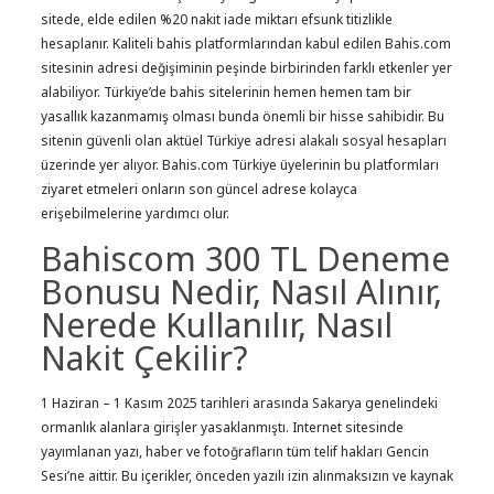
sitede, elde edilen %20 nakit iade miktarı efsunk titizlikle
hesaplanır. Kaliteli bahis platformlarından kabul edilen Bahis.com
sitesinin adresi değişiminin peşinde birbirinden farklı etkenler yer
alabiliyor. Türkiye’de bahis sitelerinin hemen hemen tam bir
yasallık kazanmamış olması bunda önemli bir hisse sahibidir. Bu
sitenin güvenli olan aktüel Türkiye adresi alakalı sosyal hesapları
üzerinde yer alıyor. Bahis.com Türkiye üyelerinin bu platformları
ziyaret etmeleri onların son güncel adrese kolayca
erişebilmelerine yardımcı olur.
Bahiscom 300 TL Deneme
Bonusu Nedir, Nasıl Alınır,
Nerede Kullanılır, Nasıl
Nakit Çekilir?
1 Haziran – 1 Kasım 2025 tarihleri arasında Sakarya genelindeki
ormanlık alanlara girişler yasaklanmıştı. Internet sitesinde
yayımlanan yazı, haber ve fotoğrafların tüm telif hakları Gencin
Sesi’ne aittir. Bu içerikler, önceden yazılı izin alınmaksızın ve kaynak