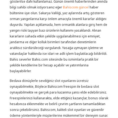
gösterilse dahi kullanılamaz. Günün önemli haberlerinden anında
bilgi sahibi olmak istiyorsanız eğer
Bahiscom güncel
haber
bültenine üye olun. Sakarya Valiliği, yaz aylarında artış gösteren
orman yangınlarına karşı önlem amacıyla önemli kararlar aldığını
duyurdu. Yapılan açıklamada, hem ormanlık alanlara giriş hem de
yangın riski taşıyan bazı ürünlerin kullanımı yasaklandı. Alınan
kararların sahada etkin şekilde uygulanabilmesi için emniyet,
jandarma ve diğer kolluk birimleri tarafından denetimlerin
aralıksız sürdürüleceği vurgulandı. Yasağa uymayan işletme ve
vatandaşlar hakkında ise idari ve adli işlem başlatılacağı bildirildi.
Bahis severler Bahis.com sitesinde bu ismimlarla pratik bir
şekilde kendilerine bir hesap açabilir ve yatırımlarına
başlayabilirler.
Bedava dönüşlerle sevdiğiniz slot oyunlarını ücretsiz
oynayabilmekte, Böylece Bahiscom freespin ile bedava slot
oynayabilmekte ve gerçek para kazanma şansı elde edebilirsiniz.
Freespinlerinizi kullanarakta, elde ettiğiniz kazançlar, bonus olarak
hesabınıza eklenmekte ve belirli çevrim şartlarını tamamladıktan
sonra çekebilirsiniz. Bahiscom, kaliteli slot oyunları ve güvenilir
ödeme yöntemleriyle müşterilerine mükemmel bir deneyim sunar.