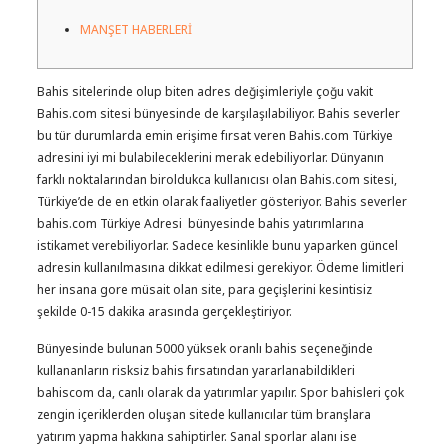
MANŞET HABERLERİ
Bahis sitelerinde olup biten adres değişimleriyle çoğu vakit
Bahis.com sitesi bünyesinde de karşılaşılabiliyor. Bahis severler
bu tür durumlarda emin erişime fırsat veren Bahis.com Türkiye
adresini iyi mi bulabileceklerini merak edebiliyorlar. Dünyanın
farklı noktalarından biroldukca kullanıcısı olan Bahis.com sitesi,
Türkiye’de de en etkin olarak faaliyetler gösteriyor. Bahis severler
bahis.com Türkiye Adresi bünyesinde bahis yatırımlarına
istikamet verebiliyorlar. Sadece kesinlikle bunu yaparken güncel
adresin kullanılmasına dikkat edilmesi gerekiyor. Ödeme limitleri
her insana gore müsait olan site, para geçişlerini kesintisiz
şekilde 0-15 dakika arasında gerçekleştiriyor.
Bünyesinde bulunan 5000 yüksek oranlı bahis seçeneğinde
kullananların risksiz bahis fırsatından yararlanabildikleri
bahiscom da, canlı olarak da yatırımlar yapılır. Spor bahisleri çok
zengin içeriklerden oluşan sitede kullanıcılar tüm branşlara
yatırım yapma hakkına sahiptirler. Sanal sporlar alanı ise