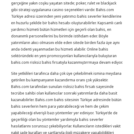
gerçeğine yakın coşku yaşatan sitede; poker, rulet ve blackjack
gibi strateji uygulanana casino seçenekleri vardır. Bahis.com
Türkiye adresi üzerinden yeni yatırımcı bahis severler kendilerine
en huzurlu şekilde bir bahis hesabı oluşturabilirler. Kapsamlı canlı
yardımcı hizmeti bütün hizmetleri için geçerli olan bahis, en
donanımlı personellerini bu birimde istihdam eder. Böyle
yatırımların akıcı olmasını elde eden sitede birden fazla üye aynı
anda ödenti yaşanmadan bu hizmeti alabilir. Online bahis
sektöründeki en yeni promosyonları kullanıcılarıyla buluşturan
bahis.com risksiz bahis fırsatıyla kazanmıştırrmaya devam ediyor.
Site yetkilileri tarafınca daha çok üye çekebilmek ismina meydana
getirilen bu kampanyanın kazandırma oranı çok yüksektir.
Bahis.com tarafından sunulan risksiz bahis fırsatı sayesinde
tecrübe sahibi olan kullanıcılar sonraki yatırımlarda daha basit
kazanabilirler. Bahis.com bahis sitesinin Türkiye adresinde bütün
bahis severlerin hem para yatırabileceği ve hem de çekim
yapabileceği elverişli bazı yöntemler yer ediniyor. Türkiye’de de
geçerliliği olan bu yöntemler yardımıyla bahis severler
hasılatlarını sorunsuz çekebiliyorlar. Kullanıcıların istedikleri vakit
nakit iade kuralları ve şartlarıyla ilgili müzakere yapabildikleri