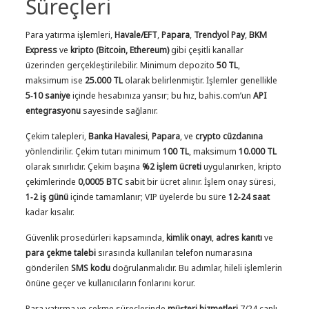
Süreçleri
Para yatırma işlemleri,
Havale/EFT
,
Papara
,
Trendyol Pay
,
BKM
Express
ve
kripto (Bitcoin, Ethereum)
gibi çeşitli kanallar
üzerinden gerçekleştirilebilir. Minimum depozito
50 TL
,
maksimum ise
25.000 TL
olarak belirlenmiştir. İşlemler genellikle
5‑10 saniye
içinde hesabınıza yansır; bu hız, bahis.com’un
API
entegrasyonu
sayesinde sağlanır.
Çekim talepleri,
Banka Havalesi
,
Papara
, ve
crypto cüzdanına
yönlendirilir. Çekim tutarı minimum
100 TL
, maksimum
10.000 TL
olarak sınırlıdır. Çekim başına
%2 işlem ücreti
uygulanırken, kripto
çekimlerinde
0,0005 BTC
sabit bir ücret alınır. İşlem onay süresi,
1‑2 iş günü
içinde tamamlanır; VIP üyelerde bu süre
12‑24 saat
kadar kısalır.
Güvenlik prosedürleri kapsamında,
kimlik onayı
,
adres kanıtı
ve
para çekme talebi
sırasında kullanılan telefon numarasına
gönderilen
SMS kodu
doğrulanmalıdır. Bu adımlar, hileli işlemlerin
önüne geçer ve kullanıcıların fonlarını korur.
Para yatırma ve çekme süreçlerinde
müşteri hizmetleri
7/24 canlı