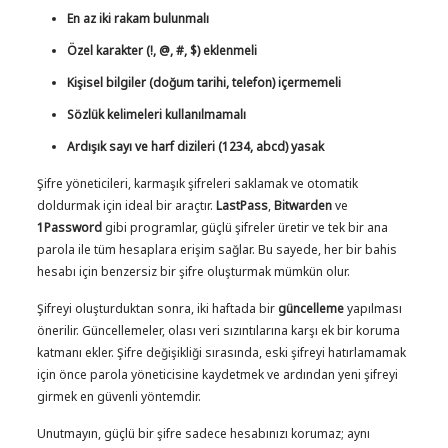
En az iki rakam bulunmalı
Özel karakter (!, @, #, $) eklenmeli
Kişisel bilgiler (doğum tarihi, telefon) içermemeli
Sözlük kelimeleri kullanılmamalı
Ardışık sayı ve harf dizileri (1234, abcd) yasak
Şifre yöneticileri, karmaşık şifreleri saklamak ve otomatik
doldurmak için ideal bir araçtır.
LastPass
,
Bitwarden
ve
1Password
gibi programlar, güçlü şifreler üretir ve tek bir ana
parola ile tüm hesaplara erişim sağlar. Bu sayede, her bir bahis
hesabı için benzersiz bir şifre oluşturmak mümkün olur.
Şifreyi oluşturduktan sonra, iki haftada bir
güncelleme
yapılması
önerilir. Güncellemeler, olası veri sızıntılarına karşı ek bir koruma
katmanı ekler. Şifre değişikliği sırasında, eski şifreyi hatırlamamak
için önce parola yöneticisine kaydetmek ve ardından yeni şifreyi
girmek en güvenli yöntemdir.
Unutmayın, güçlü bir şifre sadece hesabınızı korumaz; aynı