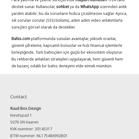
destek sunar. Kullanıcılar,
sohbet
ya da
WhatsApp
üzerinden anlık
yardım alabilir; bu da sorunların hızlıca çözülmesini sağlar. Ayrıca,
sık sorulan sorular (SSS) bölümü, adım adım video anlatımlarla
süreçleri görsel olarak da destekler.
Bahis.com
platformunda sunulan avantajlar, yüksek oranlar,
güvenli şifreleme, kapsamlı bonuslar ve hızlı finansal işlemlerle
birleştiğinde, Türk bahisçileri için güçlü bir ekosistem oluşturur.
Bu rehberde anlatılan stratejileri uygulayarak, hem güvenli hem
de kazanç odaklı bir bahis deneyimi elde etmek mümkün.
Contact
Ruud Bos Design
Kievitspad 1
5076 SN Haaren
KVK-nummer: 30145317
BTW-nummer: NL175486992B01