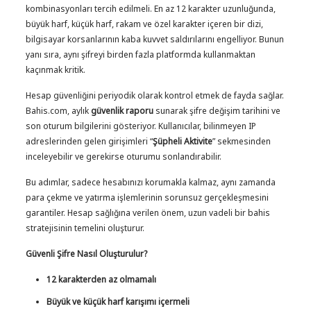
kombinasyonları tercih edilmeli. En az 12 karakter uzunluğunda,
büyük harf, küçük harf, rakam ve özel karakter içeren bir dizi,
bilgisayar korsanlarının kaba kuvvet saldırılarını engelliyor. Bunun
yanı sıra, aynı şifreyi birden fazla platformda kullanmaktan
kaçınmak kritik.
Hesap güvenliğini periyodik olarak kontrol etmek de fayda sağlar.
Bahis.com, aylık
güvenlik raporu
sunarak şifre değişim tarihini ve
son oturum bilgilerini gösteriyor. Kullanıcılar, bilinmeyen IP
adreslerinden gelen girişimleri “
Şüpheli Aktivite
” sekmesinden
inceleyebilir ve gerekirse oturumu sonlandırabilir.
Bu adımlar, sadece hesabınızı korumakla kalmaz, aynı zamanda
para çekme ve yatırma işlemlerinin sorunsuz gerçekleşmesini
garantiler. Hesap sağlığına verilen önem, uzun vadeli bir bahis
stratejisinin temelini oluşturur.
Güvenli Şifre Nasıl Oluşturulur?
12 karakterden az olmamalı
Büyük ve küçük harf karışımı içermeli