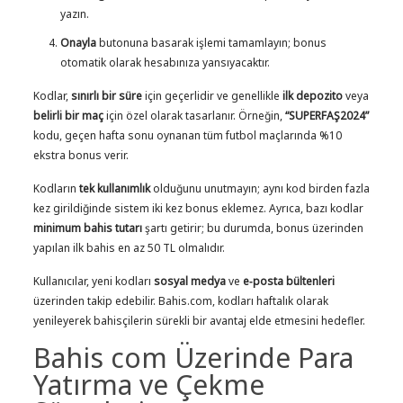
yazın.
Onayla
butonuna basarak işlemi tamamlayın; bonus
otomatik olarak hesabınıza yansıyacaktır.
Kodlar,
sınırlı bir süre
için geçerlidir ve genellikle
ilk depozito
veya
belirli bir maç
için özel olarak tasarlanır. Örneğin,
“SUPERFAŞ2024”
kodu, geçen hafta sonu oynanan tüm futbol maçlarında %10
ekstra bonus verir.
Kodların
tek kullanımlık
olduğunu unutmayın; aynı kod birden fazla
kez girildiğinde sistem iki kez bonus eklemez. Ayrıca, bazı kodlar
minimum bahis tutarı
şartı getirir; bu durumda, bonus üzerinden
yapılan ilk bahis en az 50 TL olmalıdır.
Kullanıcılar, yeni kodları
sosyal medya
ve
e‑posta bültenleri
üzerinden takip edebilir. Bahis.com, kodları haftalık olarak
yenileyerek bahisçilerin sürekli bir avantaj elde etmesini hedefler.
Bahis com Üzerinde Para
Yatırma ve Çekme