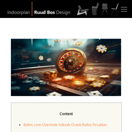
Content
Bahis com Üzerinde Yüksek Oranlı Bahis Fırsatları