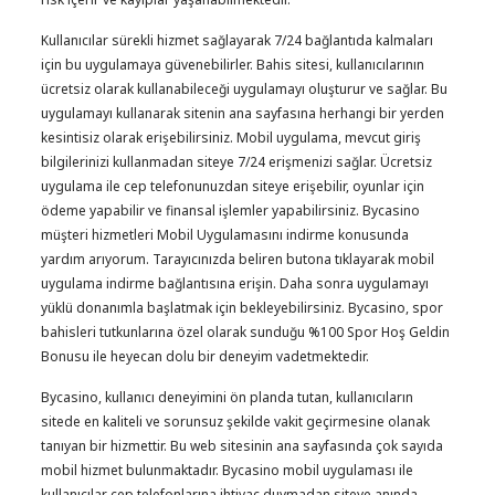
Kullanıcılar sürekli hizmet sağlayarak 7/24 bağlantıda kalmaları
için bu uygulamaya güvenebilirler. Bahis sitesi, kullanıcılarının
ücretsiz olarak kullanabileceği uygulamayı oluşturur ve sağlar. Bu
uygulamayı kullanarak sitenin ana sayfasına herhangi bir yerden
kesintisiz olarak erişebilirsiniz. Mobil uygulama, mevcut giriş
bilgilerinizi kullanmadan siteye 7/24 erişmenizi sağlar. Ücretsiz
uygulama ile cep telefonunuzdan siteye erişebilir, oyunlar için
ödeme yapabilir ve finansal işlemler yapabilirsiniz. Bycasino
müşteri hizmetleri Mobil Uygulamasını indirme konusunda
yardım arıyorum. Tarayıcınızda beliren butona tıklayarak mobil
uygulama indirme bağlantısına erişin. Daha sonra uygulamayı
yüklü donanımla başlatmak için bekleyebilirsiniz. Bycasino, spor
bahisleri tutkunlarına özel olarak sunduğu %100 Spor Hoş Geldin
Bonusu ile heyecan dolu bir deneyim vadetmektedir.
Bycasino, kullanıcı deneyimini ön planda tutan, kullanıcıların
sitede en kaliteli ve sorunsuz şekilde vakit geçirmesine olanak
tanıyan bir hizmettir. Bu web sitesinin ana sayfasında çok sayıda
mobil hizmet bulunmaktadır. Bycasino mobil uygulaması ile
kullanıcılar cep telefonlarına ihtiyaç duymadan siteye anında