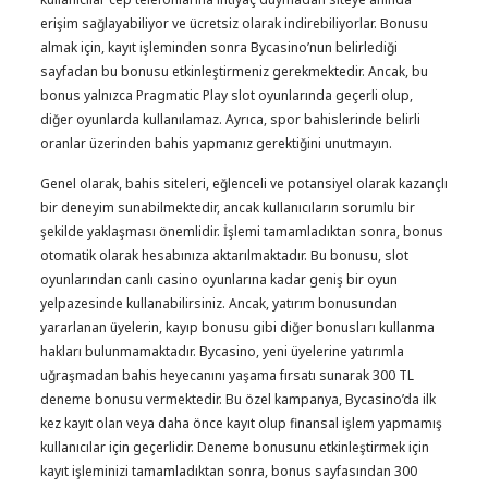
erişim sağlayabiliyor ve ücretsiz olarak indirebiliyorlar. Bonusu
almak için, kayıt işleminden sonra Bycasino’nun belirlediği
sayfadan bu bonusu etkinleştirmeniz gerekmektedir. Ancak, bu
bonus yalnızca Pragmatic Play slot oyunlarında geçerli olup,
diğer oyunlarda kullanılamaz. Ayrıca, spor bahislerinde belirli
oranlar üzerinden bahis yapmanız gerektiğini unutmayın.
Genel olarak, bahis siteleri, eğlenceli ve potansiyel olarak kazançlı
bir deneyim sunabilmektedir, ancak kullanıcıların sorumlu bir
şekilde yaklaşması önemlidir. İşlemi tamamladıktan sonra, bonus
otomatik olarak hesabınıza aktarılmaktadır. Bu bonusu, slot
oyunlarından canlı casino oyunlarına kadar geniş bir oyun
yelpazesinde kullanabilirsiniz. Ancak, yatırım bonusundan
yararlanan üyelerin, kayıp bonusu gibi diğer bonusları kullanma
hakları bulunmamaktadır. Bycasino, yeni üyelerine yatırımla
uğraşmadan bahis heyecanını yaşama fırsatı sunarak 300 TL
deneme bonusu vermektedir. Bu özel kampanya, Bycasino’da ilk
kez kayıt olan veya daha önce kayıt olup finansal işlem yapmamış
kullanıcılar için geçerlidir. Deneme bonusunu etkinleştirmek için
kayıt işleminizi tamamladıktan sonra, bonus sayfasından 300