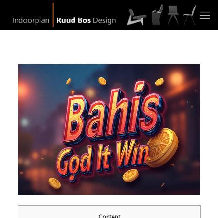
Content