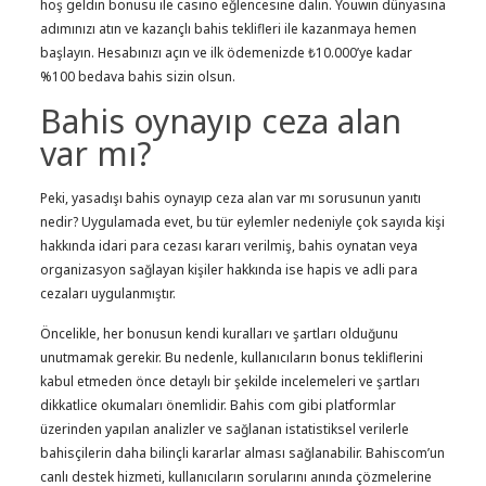
hoş geldin bonusu ile casino eğlencesine dalın. Youwin dünyasına
adımınızı atın ve kazançlı bahis teklifleri ile kazanmaya hemen
başlayın. Hesabınızı açın ve ilk ödemenizde ₺10.000’ye kadar
%100 bedava bahis sizin olsun.
Bahis oynayıp ceza alan
var mı?
Peki, yasadışı bahis oynayıp ceza alan var mı sorusunun yanıtı
nedir? Uygulamada evet, bu tür eylemler nedeniyle çok sayıda kişi
hakkında idari para cezası kararı verilmiş, bahis oynatan veya
organizasyon sağlayan kişiler hakkında ise hapis ve adli para
cezaları uygulanmıştır.
Öncelikle, her bonusun kendi kuralları ve şartları olduğunu
unutmamak gerekir. Bu nedenle, kullanıcıların bonus tekliflerini
kabul etmeden önce detaylı bir şekilde incelemeleri ve şartları
dikkatlice okumaları önemlidir. Bahis com gibi platformlar
üzerinden yapılan analizler ve sağlanan istatistiksel verilerle
bahisçilerin daha bilinçli kararlar alması sağlanabilir. Bahiscom’un
canlı destek hizmeti, kullanıcıların sorularını anında çözmelerine