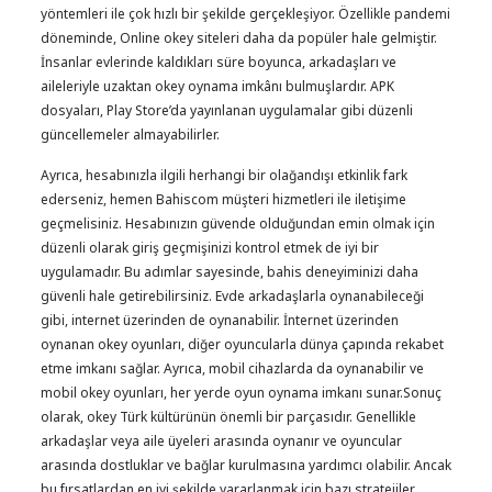
yöntemleri ile çok hızlı bir şekilde gerçekleşiyor. Özellikle pandemi
döneminde, Online okey siteleri daha da popüler hale gelmiştir.
İnsanlar evlerinde kaldıkları süre boyunca, arkadaşları ve
aileleriyle uzaktan okey oynama imkânı bulmuşlardır. APK
dosyaları, Play Store’da yayınlanan uygulamalar gibi düzenli
güncellemeler almayabilirler.
Ayrıca, hesabınızla ilgili herhangi bir olağandışı etkinlik fark
ederseniz, hemen Bahiscom müşteri hizmetleri ile iletişime
geçmelisiniz. Hesabınızın güvende olduğundan emin olmak için
düzenli olarak giriş geçmişinizi kontrol etmek de iyi bir
uygulamadır. Bu adımlar sayesinde, bahis deneyiminizi daha
güvenli hale getirebilirsiniz. Evde arkadaşlarla oynanabileceği
gibi, internet üzerinden de oynanabilir. İnternet üzerinden
oynanan okey oyunları, diğer oyuncularla dünya çapında rekabet
etme imkanı sağlar. Ayrıca, mobil cihazlarda da oynanabilir ve
mobil okey oyunları, her yerde oyun oynama imkanı sunar.Sonuç
olarak, okey Türk kültürünün önemli bir parçasıdır. Genellikle
arkadaşlar veya aile üyeleri arasında oynanır ve oyuncular
arasında dostluklar ve bağlar kurulmasına yardımcı olabilir. Ancak
bu fırsatlardan en iyi şekilde yararlanmak için bazı stratejiler