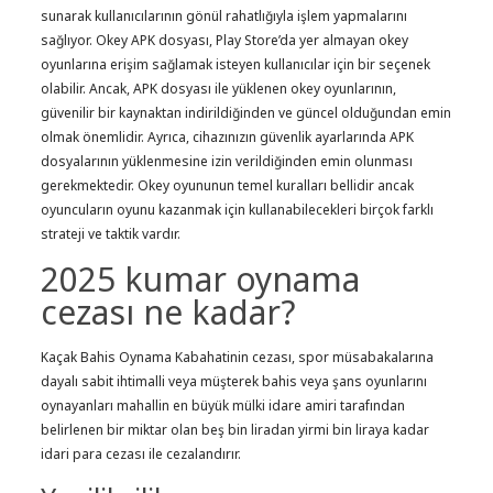
sunarak kullanıcılarının gönül rahatlığıyla işlem yapmalarını
sağlıyor. Okey APK dosyası, Play Store’da yer almayan okey
oyunlarına erişim sağlamak isteyen kullanıcılar için bir seçenek
olabilir. Ancak, APK dosyası ile yüklenen okey oyunlarının,
güvenilir bir kaynaktan indirildiğinden ve güncel olduğundan emin
olmak önemlidir. Ayrıca, cihazınızın güvenlik ayarlarında APK
dosyalarının yüklenmesine izin verildiğinden emin olunması
gerekmektedir. Okey oyununun temel kuralları bellidir ancak
oyuncuların oyunu kazanmak için kullanabilecekleri birçok farklı
strateji ve taktik vardır.
2025 kumar oynama
cezası ne kadar?
Kaçak Bahis Oynama Kabahatinin cezası, spor müsabakalarına
dayalı sabit ihtimalli veya müşterek bahis veya şans oyunlarını
oynayanları mahallin en büyük mülki idare amiri tarafından
belirlenen bir miktar olan beş bin liradan yirmi bin liraya kadar
idari para cezası ile cezalandırır.