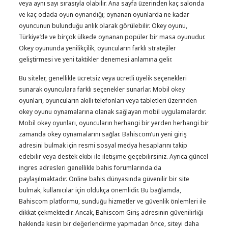
veya aynı sayı sırasıyla olabilir. Ana sayfa üzerinden kaç salonda
ve kaç odada oyun oynandığı; oynanan oyunlarda ne kadar
oyuncunun bulunduğu anlık olarak görülebilir. Okey oyunu,
Türkiye’de ve birçok ülkede oynanan popüler bir masa oyunudur.
Okey oyununda yenilikçilik, oyuncuların farklı stratejiler
geliştirmesi ve yeni taktikler denemesi anlamına gelir.
Bu siteler, genellikle ücretsiz veya ücretli üyelik seçenekleri
sunarak oyunculara farklı seçenekler sunarlar. Mobil okey
oyunları, oyuncuların akıllı telefonları veya tabletleri üzerinden
okey oyunu oynamalarına olanak sağlayan mobil uygulamalardır.
Mobil okey oyunları, oyuncuların herhangi bir yerden herhangi bir
zamanda okey oynamalarını sağlar. Bahiscom’un yeni giriş
adresini bulmak için resmi sosyal medya hesaplarını takip
edebilir veya destek ekibi ile iletişime geçebilirsiniz. Ayrıca güncel
ingres adresleri genellikle bahis forumlarında da
paylaşılmaktadır. Online bahis dünyasında güvenilir bir site
bulmak, kullanıcılar için oldukça önemlidir. Bu bağlamda,
Bahiscom platformu, sunduğu hizmetler ve güvenlik önlemleri ile
dikkat çekmektedir. Ancak, Bahiscom Giriş adresinin güvenilirliği
hakkında kesin bir değerlendirme yapmadan önce, siteyi daha