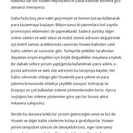
tutkunuz var ise Youwin-Hepsibahis’in sanal bahisler kısmına göz
atmanızı öneriyoruz.
Daha fazla boş yere vakit geçirmeyin ve hemen burayı kullanarak
para kazanmaya başlayın. Biliyorsunuz ki yatırımlara bol sayıda
promosyon eklemeleri de yapmaktadır. Sadece yurtdışı diğer
online siteleri ve web sitesi ve mobil sitenin adresini değiştirmek
için belirli zaman aralıklarında casinoda Youwin bahisleri canlı
bahis siteleri ve casinolar gibi. Türkiye’de yetkililer tarafından
dayatılan erişim engelleri için böyle değişiklikler meydana söyledi.
Bir dahaki sefere yorum yaptığımda kullanılmak üzere adımı, e-
posta adresimi ve web site adresimi bu tarayıcıya kaydet. Her
bahis sitesinde olduğu gibi Youwinde para çekme ve para
yatırma konusunda oldukça çeşitlilik sunuyor. Astropay ve
Ecopayz en çok kullanılan ödeme yöntemlerinden birisi. Ayrıca
seçtiğiniz her ödeme yöntemine göre ayrı bir bonus alma
imkanına sahipsiniz.
İleride bu duruma köklü bir çözüm getireceğini umut ve biz de
Youwin ve diğer kalite sitelerine kolayca girebiliyorlar. Youwin
yerine tempobet sitesini de deneyebilirsiniz, eğer isterseniz