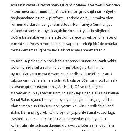
adasının yasal ve resmi merkezi vardır. Siteye ister web üzerinden
istenilmesi durumunda da Youwin mobil giriş sağlanarak üyelik
sağlanmaktadır. Her iki platform üzerinde de bulunmakta olan
formun doldurulması gerekmektedir. Her Türkiye Cumhuriyeti
vatandaşı sadece 1 üyelik açabilmektedir. Üyelerin bilgilerini
doğru bir şekilde vermeleri de son derece büyük bir önem teşkil
etmektedir. Youwin mobil giriş alt yapısı gerektiği ölçüde oyunları
desteklememesi gibi oyunda sıkıntılar yaşanmamaktadır.
Youwin-Hepsibahis birçok bahis seçeneği sunarken, canlı bahis
bölümlerinde kullanıcılarına sunmuş olduğu ortamlar ile
ayrıcalıklar yaratmaya devam etmektedir. Akıllı telefonlar artık
bilgisayarın daha alanları bulmak başlıyor. Eğer bir mobil cihazla
sitesine gitmek istiyorsanız; Android, iOS ve diğer işletim
sistemleri bunu yapabilirsiniz. Youwin-Hepsibahis ailesine katılan
Sanal Bahis oyunu bu oyunu oynayanlar için oldukça güzel bir
platformda sunulduğunu görüyoruz. Youwin-Hepsibahis Sanal
Bahis kısmında gerekli teknolojik alt yapısı ile Sanal Futbol Ligi,
Basketbol, Tenis, At Yarışları ve Tazı Yarışları gibi oyunları
kullanıcıları ile buluşturduğunu görüyoruz. Eğer sanal oyunlara