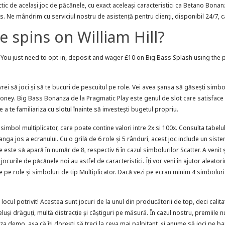
ic de același joc de păcănele, cu exact aceleași caracteristici ca Betano Bonanza
s. Ne mândrim cu serviciul nostru de asistență pentru clienți, disponibil 24/7, 
 spins on William Hill?
s. You just need to opt-in, deposit and wager £10 on Big Bass Splash using the
ei să joci și să te bucuri de pescuitul pe role. Vei avea șansa să găsești simbolu
oney. Big Bass Bonanza de la Pragmatic Play este genul de slot care satisface atâ
a te familiariza cu slotul înainte să investești bugetul propriu.
 simbol multiplicator, care poate contine valori intre 2x si 100x. Consulta tabel
stanga jos a ecranului. Cu o grilă de 6 role și 5 rânduri, acest joc include un si
ie este să apară în număr de 8, respectiv 6 în cazul simbolurilor Scatter. A veni
ocurile de păcănele noi au astfel de caracteristici. Îți vor veni în ajutor aleator
te pe role și simboluri de tip Multiplicator. Dacă vezi pe ecran minim 4 simbolur
în locul potrivit! Acestea sunt jocuri de la unul din producătorii de top, deci cal
drăguți, multă distracție și câștiguri pe măsură. În cazul nostru, premiile nu a
a demo, așa că îți dorești să treci la ceva mai palpitant, și anume să joci pe ban