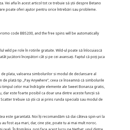
. Vei afla în acest articol tot ce trebuie să știi despre Betano
care poate oferi ajutor pentru orice întrebări sau probleme.
 promo code BBS200, and the free spins will be automatically
l wild pe role în rotirile gratuite. Wild-ul poate să înlocuiască
t jucătorii începători cât și pe cei avansați. Faptul că poți juca
ul de plata, valoarea simbolurilor si modul de declansare al
stem de plată tip ,,Pay Anywhere”, ceea ce înseamnă că simbolurile
t și timpul celor mai îndrăgite elemente ale Sweet Bonanza gratis,
iu, dar este foarte posibil ca doar una dintre aceste funcții să
i Scatter trebuie să știi că ai prins runda specială sau modul de
itatea este garantată. Noi îți recomandăm să dai câteva spin-uri la
u fost așa mari, dar, cine știe, poate tu ai mai mult noroc.
i reali. În România, poți face acest lucru pe Netbet, unul dintre