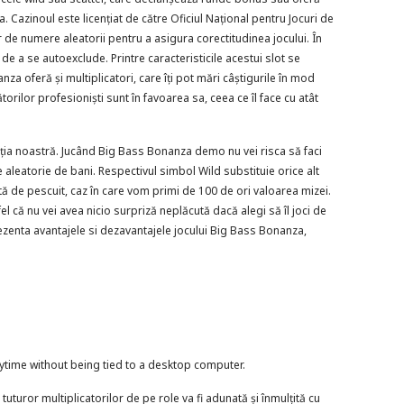
a. Cazinoul este licențiat de către Oficiul Național pentru Jocuri de
de numere aleatorii pentru a asigura corectitudinea jocului. În
de a se autoexclude. Printre caracteristicile acestui slot se
anza oferă și multiplicatori, care îți pot mări câștigurile în mod
orilor profesioniști sunt în favoarea sa, ceea ce îl face cu atât
cția noastră. Jucând Big Bass Bonanza demo nu vei risca să faci
e aleatorie de bani. Respectivul simbol Wild substituie orice alt
ă de pescuit, caz în care vom primi de 100 de ori valoarea mizei.
fel că nu vei avea nicio surpriză neplăcută dacă alegi să îl joci de
prezenta avantajele si dezavantajele jocului Big Bass Bonanza,
ytime without being tied to a desktop computer.
turor multiplicatorilor de pe role va fi adunată și înmulțită cu