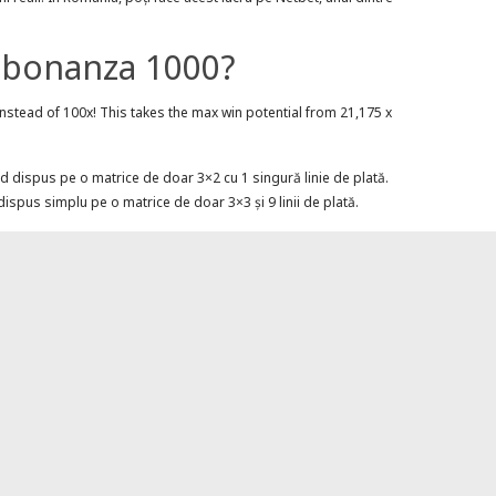
 bonanza 1000?
instead of 100x! This takes the max win potential from 21,175 x
nd dispus pe o matrice de doar 3×2 cu 1 singură linie de plată.
, dispus simplu pe o matrice de doar 3×3 și 9 linii de plată.