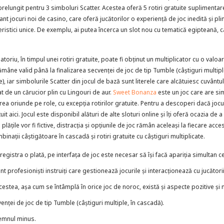
i prelungit pentru 3 simboluri Scatter. Acestea oferă 5 rotiri gratuite suplime
 jocuri noi de casino, care oferă jucătorilor o experiență de joc inedită și pl
teristici unice. De exemplu, ai putea încerca un slot nou cu tematică egipteană, c
toriu, în timpul unei rotiri gratuite, poate fi obținut un multiplicator cu o valoa
ămâne valid până la finalizarea secvenței de joc de tip Tumble (câștiguri multipl
e), iar simbolurile Scatter din jocul de bază sunt literele care alcătuiesc cuvânt
t de un cărucior plin cu Lingouri de aur.
Sweet Bonanza
este un joc care are si
ea oriunde pe role, cu excepția rotirilor gratuite. Pentru a descoperi dacă joc
t aici. Jocul este disponibil alături de alte sloturi online și îți oferă ocazia de a
plățile vor fi fictive, distracția și opțiunile de joc rămân aceleași la fiecare ac
inații câștigătoare în cascadă și rotiri gratuite cu câștiguri multiplicate.
registra o plată, pe interfața de joc este necesar să își facă apariția simultan ce
nt profesioniști instruiți care gestionează jocurile și interacționează cu jucătorii
cestea, așa cum se întâmplă în orice joc de noroc, există și aspecte pozitive și 
enței de joc de tip Tumble (câștiguri multiple, în cascadă).
semnul minus.