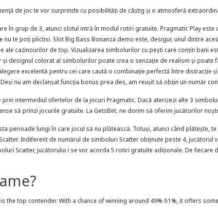
riență de joc te vor surprinde cu posibilități de câștig și o atmosferă extraordin
e în grup de 3, atunci slotul intră în modul rotiri gratuite. Pragmatic Play este c
nu te poți plictisi. Slot Big Bass Bonanza demo este, desigur, unul dintre aceste
le ale cazinourilor de top. Vizualizarea simbolurilor cu pești care conțin bani es
or și designul colorat al simbolurilor poate crea o senzație de realism și poate 
gere excelentă pentru cei care caută o combinație perfectă între distracție și 
t. Deși nu am declanșat funcția bonus prea des, am reușit să obțin un număr cons
rin intermediul ofertelor de la jocuri Pragmatic. Dacă aterizezi alte 3 simbolur
nse să prinzi jocurile gratuite. La GetsBet, ne dorim să oferim jucătorilor noșt
ista perioade lungi în care jocul să nu plătească. Totuși, atunci când plătește, t
atter. Indiferent de numărul de simboluri Scatter obținute peste 4, jucătorul va o
 Scatter, jucătorului i se vor acorda 5 rotiri gratuite adiționale. De fiecare d
 game?
 is the top contender. With a chance of winning around 49%-51%, it offers some