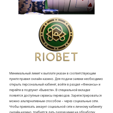
Минимальный лимит к выплате указан в соответствующем
пункте правил онлайн-казино. Для подачи заявки необходимо
открыть персональный кабинет, войти в раздел «Финансы» и
перейти в подпункт «Вывести». В специальной вкладке
появятся доступные сервисы переводов. Зарегистрироваться
можно альтернативным способом – через социальные сети.
Чтобы привязать аккаунт социальной сети к личному кабинету
онлайн-казино, требуется дать разрешение на обработку