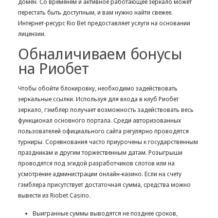
домен. Со временем и активное работающее зеркало может
перестать быть доступным, и вам нужно найти свежее.
Интернет-ресурс Rio Bet предоставляет услуги на основании
лицензии.
Обналичиваем бонусы
на Риобет
Чтобы обойти блокировку, необходимо задействовать
зеркальные ссылки. Используя для входа в клуб Риобет
зеркало, гэмблер получает возможность задействовать весь
функционал основного портала. Среди авторизованных
пользователей официального сайта регулярно проводятся
турниры. Соревнования часто приурочены к государственным
праздникам и другим торжественным датам. Розыгрыши
проводятся под эгидой разработчиков слотов или на
усмотрение администрации онлайн-казино. Если на счету
гэмблера присутствует достаточная сумма, средства можно
вывести из Riobet Casino.
Выигранные суммы выводятся не позднее сроков,