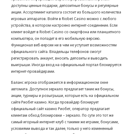
доступны ценные подарки, депозитные бонусы и регулярные
акции. Ассортимент каталога состоит из большого количества
игровых аппаратов. Войти в Riobet Casino можно с любого
устройства, в котором настроено интернет-соединение. Если
клиент войдет в Riobet Casino со смартфона или планшетного
компьютера, он попадет в его мобильную версию.
Функционал веб-версии ни в чем не уступает возможностям
официального сайта. Владельцы телефонов смогут
регистрировать аккаунт, вносить депозиты и выводить
выигрыши. Иногда вход на официальный портал блокируется
интернет-провайдерами.
Баланс игрока отображается в информационном окне
автомата. Доступное зеркало предлагает такие же бонусы,
акции, турниры и розыгрыши, которые есть на официальном
сайте Риобет казино. Когда провайдер блокирует
официальный сайт казино Риобет, оператор предлагает
клиентам обход блокировки – зеркало. По сути это тот же
самый игорный интернет клуб с такими же играми, бонусами,
условиями вывода и так далее, только у него измененный