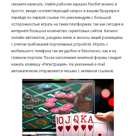
сможете написать. Найти рабочее зеркало Риобет можно и
просто, введя соответствующий запрос в вашем браузере и
перейдя по первой ссылке. Но рекомендуем с большой
осторожностью играть на таких платформах, так как сегодня в
интернете большое количество скриптовых сайтов. Каталог
онлайн-автоматов, разделы меню и анонсы акций размещены
с учетом требований портативных устройств. Играть с
мобильного телефона так же удобно и безопасно, как и на
главном портале. После заполнения анкетной формы следует
нажать клавишу «Регистрация». На указанный e-mail
автоматически отправляется письмо с активной ссылкой.