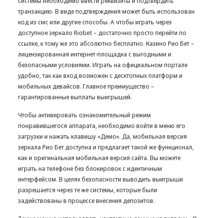
системы необходимо ввести реквизиты и подтвердить
транзакцию. В виде подтверждения может быть использован
код из смс или другие способы. А чтобы играть через
доступное зеркало Riobet – достаточно просто перейти по
ссылке, к тому же это абсолютно бесплатно. Казино Рио Бет –
лицензированная интернет-площадка с выгодными и
безопасными условиями. Играть на официальном портале
удобно, так как вход возможен с десктопных платформ и
мобильных девайсов. Главное преимущество –
гарантированные выплаты выигрышей.
Чтобы активировать ознакомительный режим
понравившегося аппарата, необходимо войти в меню его
загрузки и нажать клавишу «Демо». Да, мобильная версия
зеркала Рио Бет доступна и предлагает такой же функционал,
как и оригинальная мобильная версия сайта. Вы можете
играть на телефоне без блокировок с идентичным
интерфейсом. В целях безопасности выводить выигрыши
разрешается через те же системы, которые были
задействованы в процессе внесения депозитов.