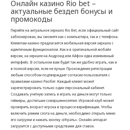
Онлайн казино Rio bet –
актуальные бездеп бонусы и
промокоды
Перейти на актуальное зеркало Rio Bet, если официальный сайт
заблокирован, вы сможете как с компьютера, так и с телефона.
Клиентам казино предлагается мобильная версия зеркала с
идентичным функционалом. Как и в оригинальной мобайл
версии, на зеркале на Андроид или Айфон едва измененный
интерфейс. В остальном вам будет так же удобно играть, как и
в полной версии, если не лучше. Прохождение регистрации
любым способом подтверждает согласие пользователя с
правилами казино Риобет. Каждый клиент может
зарегистрировать только один персональный кабинет.
Создавать учетную запись и играть на деньги могут только
геймеры, достигшие совершеннолетия. Игровой клуб может
проверить возраст игрока в процессе верификации. Чтобы
включить режим слота на деньги, необходимо открыть меню
его загрузки и нажать кнопку «Играть». Онлайн-аппарат
загрузится с доступными средствами для ставок.