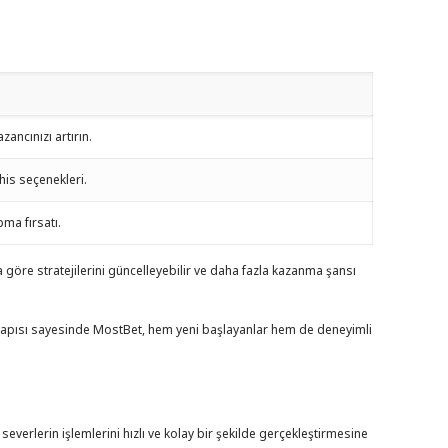
ancınızı artırın.
is seçenekleri.
ma fırsatı.
 göre stratejilerini güncelleyebilir ve daha fazla kazanma şansı
ltyapısı sayesinde MostBet, hem yeni başlayanlar hem de deneyimli
 severlerin işlemlerini hızlı ve kolay bir şekilde gerçekleştirmesine