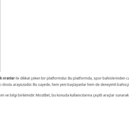
k oranlar
ile dikkat çeken bir platformdur. Bu platformda, spor bahislerinden ca
ı dostu arayüzüdür. Bu sayede, hem yeni başlayanlar hem de deneyimli bahisçiler 
ım ve bilgi birikimidir. MostBet, bu konuda kullanıcılarına çeşitli araçlar sunarak