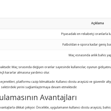
Açıklama
Piyasadaki en rekabetçi oranlarla kaz
Futboldan e-spora kadar geniş bah
Maç esnasında anlık bahis yap
aktadır. Maç sırasında değişen oranlar sayesinde kullanıcılar, oyunun gidişatına
linçli kararlar almasına yardımcı olur.
çenekleri, platformu cazip kılmaktadır. Kullanıcı dostu arayüzü ve güvenilir a
Bet, sektördeki yerini sağlamlaştırmaya devam etmektedir.
lamasının Avantajları
 avantajlarla dikkat çekiyor. Öncelikle, uygulamanın kullanıcı dostu arayüzü, bahis