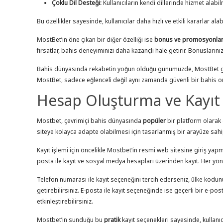
Çoklu Dil Desteği:
Kullanıcıların kendi dillerinde hizmet alabi
Bu özellikler sayesinde, kullanıcılar daha hızlı ve etkili kararlar alabi
MostBet’in öne çıkan bir diğer özelliği ise
bonus ve promosyonlar
fırsatlar, bahis deneyiminizi daha kazançlı hale getirir. Bonuslarınızı 
Bahis dünyasında rekabetin yoğun olduğu günümüzde, MostBet gibi y
MostBet, sadece eğlenceli değil aynı zamanda güvenli bir bahis orta
Hesap Oluşturma ve Kayıt 
Mostbet, çevrimiçi bahis dünyasında
popüler
bir platform olarak d
siteye kolayca adapte olabilmesi için tasarlanmış bir arayüze sah
Kayıt işlemi için öncelikle Mostbet’in resmi web sitesine giriş y
posta ile kayıt ve sosyal medya hesapları üzerinden kayıt. Her yönte
Telefon numarası ile kayıt seçeneğini tercih ederseniz, ülke kodun
getirebilirsiniz. E-posta ile kayıt seçeneğinde ise geçerli bir e-p
etkinleştirebilirsiniz.
Mostbet’in sunduğu bu
pratik
kayıt seçenekleri sayesinde, kullanı