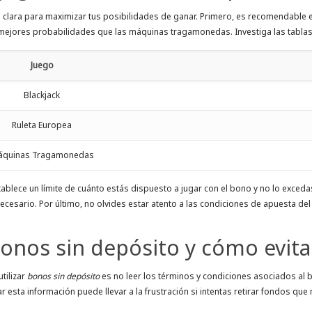
ia clara para maximizar tus posibilidades de ganar. Primero, es recomendable e
r mejores probabilidades que las máquinas tragamonedas. Investiga las tablas
Juego
Blackjack
Ruleta Europea
quinas Tragamonedas
ablece un límite de cuánto estás dispuesto a jugar con el bono y no lo exceda
necesario. Por último, no olvides estar atento a las condiciones de apuesta de
onos sin depósito y cómo evita
tilizar
bonos sin depósito
es no leer los términos y condiciones asociados al
 esta información puede llevar a la frustración si intentas retirar fondos que