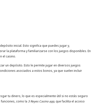
pósito inicial. Esto significa que puedes jugar y,
rar la plataforma y familiarizarse con los juegos disponibles. En
 el casino.
zar un depósito. Esto le permite jugar en diversos juegos
condiciones asociados a estos bonos, ya que suelen incluir
esgar tu dinero, lo que es especialmente útil si no estás seguro
s funciones, como la
3 Reyes Casino app
, que facilita el acceso