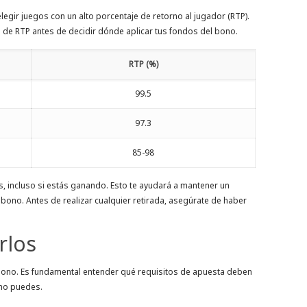
legir juegos con un alto porcentaje de retorno al jugador (RTP).
 de RTP antes de decidir dónde aplicar tus fondos del bono.
RTP (%)
99.5
97.3
85-98
s, incluso si estás ganando. Esto te ayudará a mantener un
l bono. Antes de realizar cualquier retirada, asegúrate de haber
rlos
 bono. Es fundamental entender qué requisitos de apuesta deben
 no puedes.