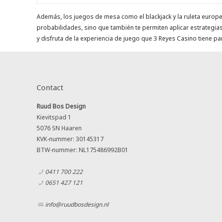
Además, los juegos de mesa como el blackjack y la ruleta europ
probabilidades, sino que también te permiten aplicar estrategia
y disfruta de la experiencia de juego que 3 Reyes Casino tiene par
Contact
Ruud Bos Design
Kievitspad 1
5076 SN Haaren
KVK-nummer: 30145317
BTW-nummer: NL175486992B01
0411 700 222
0651 427 121
info@ruudbosdesign.nl