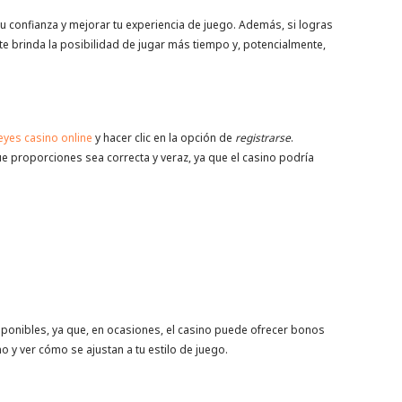
u confianza y mejorar tu experiencia de juego. Además, si logras
e brinda la posibilidad de jugar más tiempo y, potencialmente,
eyes casino online
y hacer clic en la opción de
registrarse
.
e proporciones sea correcta y veraz, ya que el casino podría
sponibles, ya que, en ocasiones, el casino puede ofrecer bonos
o y ver cómo se ajustan a tu estilo de juego.