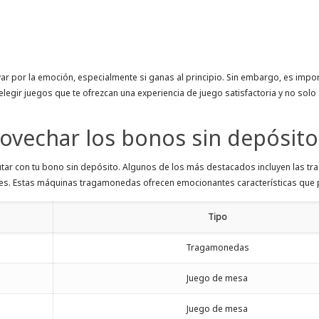
levar por la emoción, especialmente si ganas al principio. Sin embargo, es imp
elegir juegos que te ofrezcan una experiencia de juego satisfactoria y no sol
ovechar los bonos sin depósito
tar con tu bono sin depósito. Algunos de los más destacados incluyen las t
nales. Estas máquinas tragamonedas ofrecen emocionantes características que
Tipo
Tragamonedas
Juego de mesa
Juego de mesa