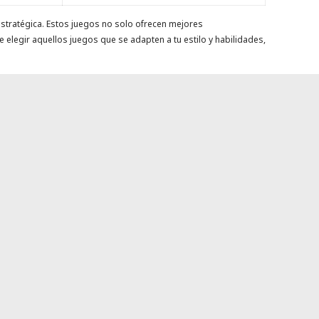
stratégica. Estos juegos no solo ofrecen mejores
elegir aquellos juegos que se adapten a tu estilo y habilidades,