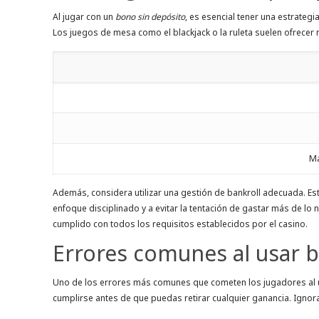
Al jugar con un
bono sin depósito
, es esencial tener una estrateg
Los juegos de mesa como el blackjack o la ruleta suelen ofrece
Má
Además, considera utilizar una gestión de bankroll adecuada. Est
enfoque disciplinado y a evitar la tentación de gastar más de lo 
cumplido con todos los requisitos establecidos por el casino.
Errores comunes al usar b
Uno de los errores más comunes que cometen los jugadores al u
cumplirse antes de que puedas retirar cualquier ganancia. Ignorar