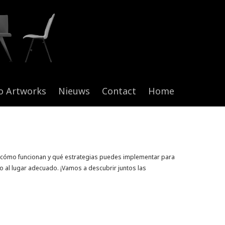
o Artworks
Nieuws
Contact
Home
 cómo funcionan y qué estrategias puedes implementar para
o al lugar adecuado. ¡Vamos a descubrir juntos las