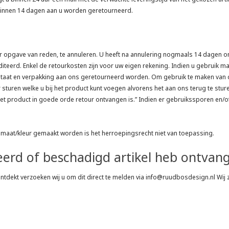
jk binnen 14 dagen aan u worden geretourneerd.
er opgave van reden, te annuleren. U heeft na annulering nogmaals 14 dagen om 
teerd. Enkel de retourkosten zijn voor uw eigen rekening. Indien u gebruik ma
le staat en verpakking aan ons geretourneerd worden. Om gebruik te maken van 
sturen welke u bij het product kunt voegen alvorens het aan ons terug te stu
et product in goede orde retour ontvangen is.” Indien er gebruikssporen en/o
 maat/kleur gemaakt worden is het herroepingsrecht niet van toepassing.
eerd of beschadigd artikel heb ontvan
 ontdekt verzoeken wij u om dit direct te melden via info@ruudbosdesign.nl Wij