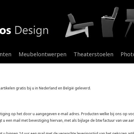
anten
Meubelontwerpen
Theaterstoelen
Phot
tikelen gratis bij u in Nederland en België geleverd.
stiging op het door u aangegeven e-mail adres. Producten welke bij ons op vo
u een mail met bevestiging hiervan, met als bijlage de btw factuur van uw aa
gt u binnen 24 uur een mail met de verwachte leveringstijd van het gekozen arti