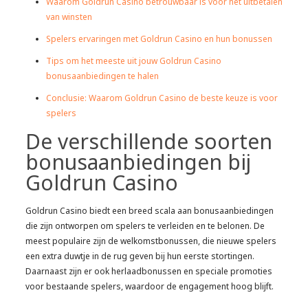
Waarom Goldrun Casino betrouwbaar is voor het uitbetalen
van winsten
Spelers ervaringen met Goldrun Casino en hun bonussen
Tips om het meeste uit jouw Goldrun Casino
bonusaanbiedingen te halen
Conclusie: Waarom Goldrun Casino de beste keuze is voor
spelers
De verschillende soorten
bonusaanbiedingen bij
Goldrun Casino
Goldrun Casino biedt een breed scala aan bonusaanbiedingen
die zijn ontworpen om spelers te verleiden en te belonen. De
meest populaire zijn de welkomstbonussen, die nieuwe spelers
een extra duwtje in de rug geven bij hun eerste stortingen.
Daarnaast zijn er ook herlaadbonussen en speciale promoties
voor bestaande spelers, waardoor de engagement hoog blijft.