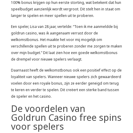
100% bonus krijgen op hun eerste storting, wat betekent dat hun
speelbudget aanzienlijk wordt vergroot. Dit stelt hen in staat om
langer te spelen en meer spellen uit te proberen.
Een speler, Lisa van 28 jaar, vertelde: “Toen ik me aanmeldde bij
goldrun casino, was ik aangenaam verrast door de
welkomstbonus. Het maakte het voor mij mogelijk om
verschillende spellen uit te proberen zonder me zorgen te maken
over mijn budget.” Dit laat zien hoe een goede welkomstbonus
de drempel voor nieuwe spelers verlaagt.
Daarnaast heeft de welkomstbonus ook een positief effect op de
loyaliteit van spelers. Wanneer nieuwe spelers zich gewaardeerd
voelen door een royale bonus, zijn ze eerder geneigd om terug
te keren en verder te spelen. Dit creëert een sterke band tussen
de speler en het casino.
De voordelen van
Goldrun Casino free spins
voor spelers