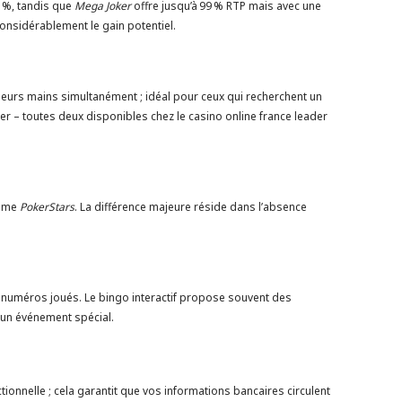
 %, tandis que
Mega Joker
offre jusqu’à 99 % RTP mais avec une
considérablement le gain potentiel.
sieurs mains simultanément ; idéal pour ceux qui recherchent un
er – toutes deux disponibles chez le casino online france leader
omme
PokerStars
. La différence majeure réside dans l’absence
e numéros joués. Le bingo interactif propose souvent des
 un événement spécial.
onnelle ; cela garantit que vos informations bancaires circulent