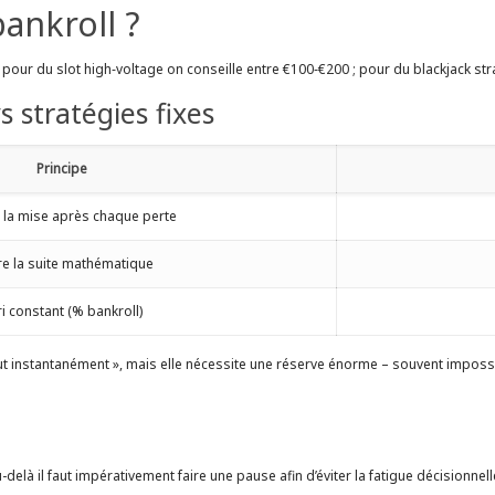
ankroll ?
si : pour du slot high‑voltage on conseille entre €100‑€200 ; pour du blackjack
 stratégies fixes
Principe
 la mise après chaque perte
re la suite mathématique
ri constant (% bankroll)
ut instantanément », mais elle nécessite une réserve énorme – souvent impossi
-delà il faut impérativement faire une pause afin d’éviter la fatigue décisionn