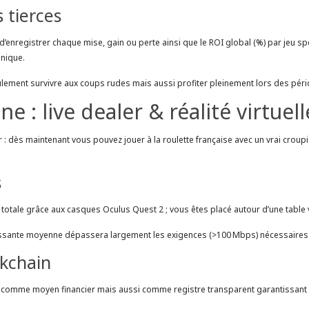
s tierces
’enregistrer chaque mise, gain ou perte ainsi que le ROI global (%) par jeu 
onique.
ement survivre aux coups rudes mais aussi profiter pleinement lors des pério
e : live dealer & réalité virtuell
er : dès maintenant vous pouvez jouer à la roulette française avec un vrai cro
s
totale grâce aux casques Oculus Quest 2 ; vous êtes placé autour d’une table 
assante moyenne dépassera largement les exigences (>100 Mbps) nécessaires 
kchain
t comme moyen financier mais aussi comme registre transparent garantissant 