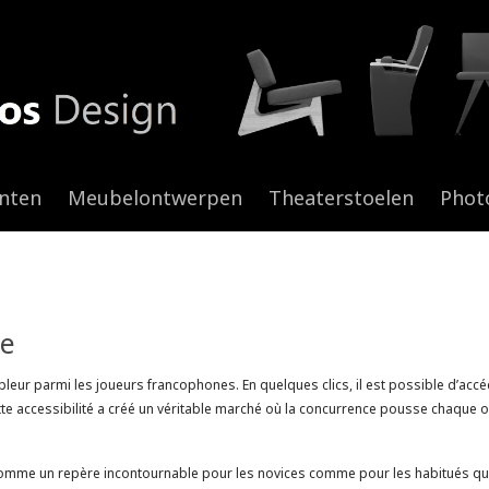
anten
Meubelontwerpen
Theaterstoelen
Phot
ne
ur parmi les joueurs francophones. En quelques clics, il est possible d’accéd
e accessibilité a créé un véritable marché où la concurrence pousse chaque op
omme un repère incontournable pour les novices comme pour les habitués qui s