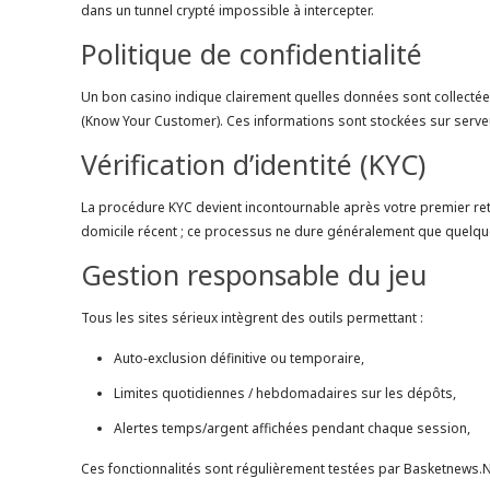
dans un tunnel crypté impossible à intercepter.
Politique de confidentialité
Un bon casino indique clairement quelles données sont collecté
(Know Your Customer). Ces informations sont stockées sur serveur
Vérification d’identité (KYC)
La procédure KYC devient incontournable après votre premier retrai
domicile récent ; ce processus ne dure généralement que quelques
Gestion responsable du jeu
Tous les sites sérieux intègrent des outils permettant :
Auto‑exclusion définitive ou temporaire,
Limites quotidiennes / hebdomadaires sur les dépôts,
Alertes temps/argent affichées pendant chaque session,
Ces fonctionnalités sont régulièrement testées par Basketnews.Net 