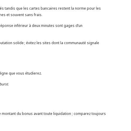
nés tandis que les cartes bancaires restent la norme pour les
es et souvent sans frais.
de réponse inférieur à deux minutes sont gages d’un
utation solide ; évitez les sites dont la communauté signale
 ligne que vous étudierez.
burst
.
s le montant du bonus avant toute liquidation ; comparez toujours