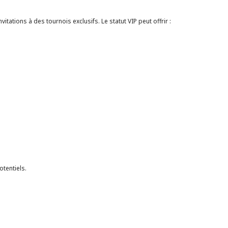
ions à des tournois exclusifs. Le statut VIP peut offrir :
otentiels.