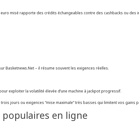
o misé rapporte des crédits échangeables contre des cashbacks ou des invitat
 sur Basketnews.Net – il résume souvent les exigences réelles.
r exploiter la volatilité élevée d’une machine à jackpot progressif.
trois jours ou exigences “mise maximale” très basses qui limitent vos gains p
s populaires en ligne