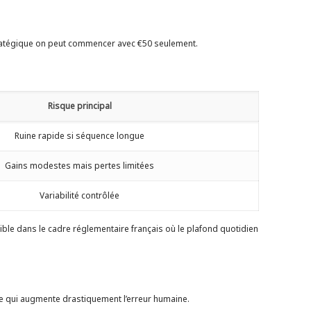
 stratégique on peut commencer avec €50 seulement.
Risque principal
Ruine rapide si séquence longue
Gains modestes mais pertes limitées
Variabilité contrôlée
ble dans le cadre réglementaire français où le plafond quotidien
elle qui augmente drastiquement l’erreur humaine.