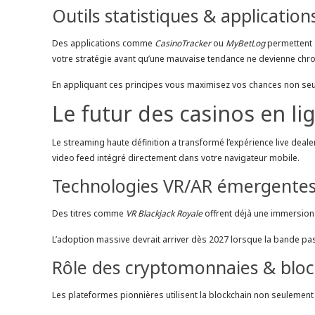
Outils statistiques & application
Des applications comme
CasinoTracker
ou
MyBetLog
permettent d
votre stratégie avant qu’une mauvaise tendance ne devienne chr
En appliquant ces principes vous maximisez vos chances non seul
Le futur des casinos en lign
Le streaming haute définition a transformé l’expérience live deal
video feed intégré directement dans votre navigateur mobile.
Technologies VR/AR émergente
Des titres comme
VR Blackjack Royale
offrent déjà une immersion 
L’adoption massive devrait arriver dès 2027 lorsque la bande p
Rôle des cryptomonnaies & bloc
Les plateformes pionnières utilisent la blockchain non seulemen