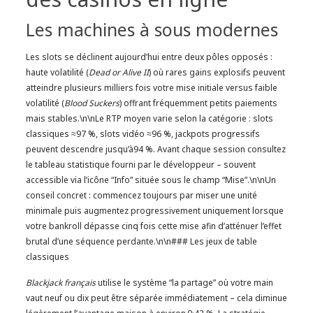
Les machines à sous modernes
Les slots se déclinent aujourd’hui entre deux pôles opposés :
haute volatilité (
Dead or Alive II
) où rares gains explosifs peuvent
atteindre plusieurs milliers fois votre mise initiale versus faible
volatilité (
Blood Suckers
) offrant fréquemment petits paiements
mais stables.\n\nLe RTP moyen varie selon la catégorie : slots
classiques ≈97 %, slots vidéo ≈96 %, jackpots progressifs
peuvent descendre jusqu’à94 %. Avant chaque session consultez
le tableau statistique fourni par le développeur – souvent
accessible via l’icône “Info” située sous le champ “Mise”.\n\nUn
conseil concret : commencez toujours par miser une unité
minimale puis augmentez progressivement uniquement lorsque
votre bankroll dépasse cinq fois cette mise afin d’atténuer l’effet
brutal d’une séquence perdante.\n\n### Les jeux de table
classiques
Blackjack français
utilise le système “la partage” où votre main
vaut neuf ou dix peut être séparée immédiatement – cela diminue