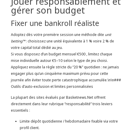
Jouer responsablement et
gérer son budget
Fixer une bankroll réaliste
Adoptez dès votre première session une méthode dite
unit
betting™
: choisissez une unité équivalente à 1 % voire 2 % de
votre capital total dédié au jeu.
Si vous disposez d’un budget mensuel €500 , limitez chaque
mise individuelle autour €5–10 selon le type de jeu choisi.
Appliquez ensuite la règle stricte du “20 %” quotidien : ne jamais
engager plus qu’un cinquième maximum prévu pour cette
journée afin éviter toute perte catastrophique accumulée.\n\n###
Outils d’auto‑exclusion et limites personnalisées
La plupart des sites évalués par Basketnews.Net offrent
directement dans leur rubrique “responsabilité” trois leviers
essentiels :
Limite dépôt quotidienne / hebdomadaire fixable via votre
profil client.