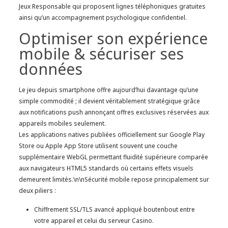
Jeux Responsable qui proposent lignes téléphoniques gratuites
ainsi qu’un accompagnement psychologique confidentiel.
Optimiser son expérience
mobile & sécuriser ses
données
Le jeu depuis smartphone offre aujourd’hui davantage qu’une
simple commodité ; il devient véritablement stratégique grâce
aux notifications push annonçant offres exclusives réservées aux
appareils mobiles seulement.
Les applications natives publiées officiellement sur Google Play
Store ou Apple App Store utilisent souvent une couche
supplémentaire WebGL permettant fluidité supérieure comparée
aux navigateurs HTML5 standards où certains effets visuels
demeurent limités.\n\nSécurité mobile repose principalement sur
deux piliers :
Chiffrement SSL/TLS avancé appliqué bout­en­bout entre
votre appareil et celui du serveur Casino.