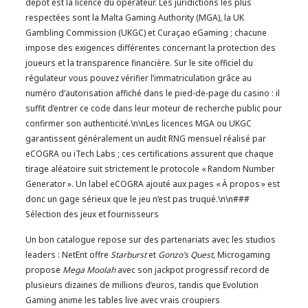
dépôt est la licence du opérateur. Les juridictions les plus
respectées sont la Malta Gaming Authority (MGA), la UK
Gambling Commission (UKGC) et Curaçao eGaming ; chacune
impose des exigences différentes concernant la protection des
joueurs et la transparence financière. Sur le site officiel du
régulateur vous pouvez vérifier l’immatriculation grâce au
numéro d’autorisation affiché dans le pied‑de‑page du casino : il
suffit d’entrer ce code dans leur moteur de recherche public pour
confirmer son authenticité.\n\nLes licences MGA ou UKGC
garantissent généralement un audit RNG mensuel réalisé par
eCOGRA ou iTech Labs ; ces certifications assurent que chaque
tirage aléatoire suit strictement le protocole « Random Number
Generator ». Un label eCOGRA ajouté aux pages « À propos » est
donc un gage sérieux que le jeu n’est pas truqué.\n\n###
Sélection des jeux et fournisseurs
Un bon catalogue repose sur des partenariats avec les studios
leaders : NetEnt offre
Starburst
et
Gonzo’s Quest
, Microgaming
propose
Mega Moolah
avec son jackpot progressif record de
plusieurs dizaines de millions d’euros, tandis que Evolution
Gaming anime les tables live avec vrais croupiers