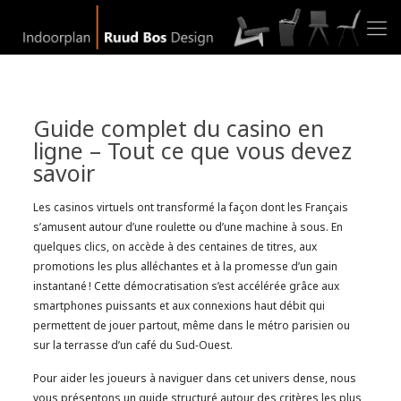
Guide complet du casino en
ligne – Tout ce que vous devez
savoir
Les casinos virtuels ont transformé la façon dont les Français
s’amusent autour d’une roulette ou d’une machine à sous. En
quelques clics, on accède à des centaines de titres, aux
promotions les plus alléchantes et à la promesse d’un gain
instantané ! Cette démocratisation s’est accélérée grâce aux
smartphones puissants et aux connexions haut débit qui
permettent de jouer partout, même dans le métro parisien ou
sur la terrasse d’un café du Sud‑Ouest.
Pour aider les joueurs à naviguer dans cet univers dense, nous
vous présentons un guide structuré autour des critères les plus