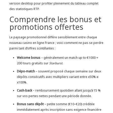
version desktop pour profiter pleinement du tableau complet
des statistiques RTP.
Comprendre les bonus et
promotions offertes
Le paysage promotionnel diffère sensiblement entre chaque
nouveau casino en ligne France ; voici comment ne pas se perdre
parmi tant d’offres scintillantes :
Welcome bonus
– généralement un match up to €1000 +
200 tours gratuits sur
Starburst
.
Dépo‑match
– souvent proposé chaque semaine sur deux
dépôts consécutifs avec multipliers variant entre x50% и
x100%.
Cash‑back
– remboursement quotidien allant jusqu’à 15 %
sur vos pertes nettes pendant une période donnée.
Bonus sans dépôt
– petite somme (€10–€20) créditée
immédiatement après inscription sans exigence financière