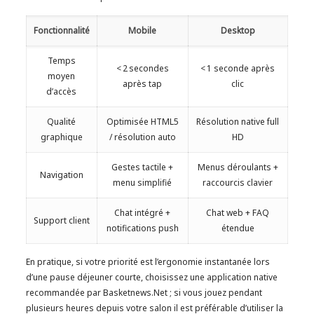
Fonctionnalité
Mobile
Desktop
Temps
< 2 secondes
< 1 seconde après
moyen
après tap
clic
d’accès
Qualité
Optimisée HTML5
Résolution native full
graphique
/ résolution auto
HD
Gestes tactile +
Menus déroulants +
Navigation
menu simplifié
raccourcis clavier
Chat intégré +
Chat web + FAQ
Support client
notifications push
étendue
En pratique, si votre priorité est l’ergonomie instantanée lors
d’une pause déjeuner courte, choisissez une application native
recommandée par Basketnews.Net ; si vous jouez pendant
plusieurs heures depuis votre salon il est préférable d’utiliser la