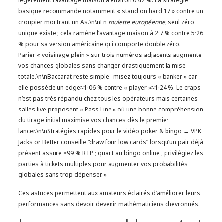
légèrement l’avantage maison à environ 0·42 %. La stratégie
basique recommande notamment « stand on hard 17 » contre un
croupier montrant un As.\n\nEn
roulette européenne
, seul zéro
unique existe ; cela ramène l’avantage maison à 2·7 % contre 5·26
% pour sa version américaine qui comporte double zéro.
Parier « voisinage plein » sur trois numéros adjacents augmente
vos chances globales sans changer drastiquement la mise
totale.\n\nBaccarat reste simple : misez toujours « banker » car
elle possède un edge≈1·06 % contre « player »≈1·24 %. Le craps
n’est pas très répandu chez tous les opérateurs mais certaines
salles live proposent « Pass Line » où une bonne compréhension
du tirage initial maximise vos chances dès le premier
lancer.\n\nStratégies rapides pour le vidéo poker & bingo → VPK
Jacks or Better conseille “draw four low cards” lorsqu’un pair déjà
présent assure ≥99 % RTP ; quant au bingo online , privilégiez les
parties à tickets multiples pour augmenter vos probabilités
globales sans trop dépenser. »
Ces astuces permettent aux amateurs éclairés d’améliorer leurs
performances sans devoir devenir mathématiciens chevronnés.