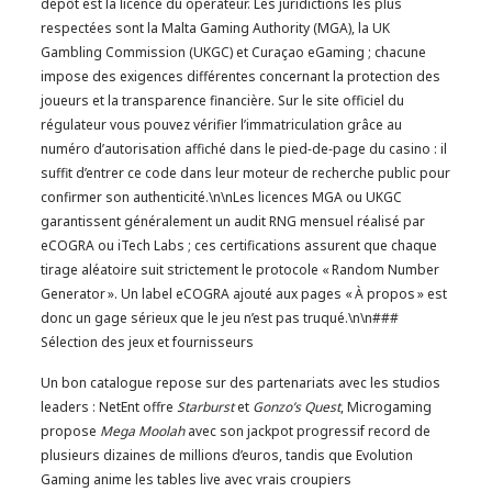
dépôt est la licence du opérateur. Les juridictions les plus
respectées sont la Malta Gaming Authority (MGA), la UK
Gambling Commission (UKGC) et Curaçao eGaming ; chacune
impose des exigences différentes concernant la protection des
joueurs et la transparence financière. Sur le site officiel du
régulateur vous pouvez vérifier l’immatriculation grâce au
numéro d’autorisation affiché dans le pied‑de‑page du casino : il
suffit d’entrer ce code dans leur moteur de recherche public pour
confirmer son authenticité.\n\nLes licences MGA ou UKGC
garantissent généralement un audit RNG mensuel réalisé par
eCOGRA ou iTech Labs ; ces certifications assurent que chaque
tirage aléatoire suit strictement le protocole « Random Number
Generator ». Un label eCOGRA ajouté aux pages « À propos » est
donc un gage sérieux que le jeu n’est pas truqué.\n\n###
Sélection des jeux et fournisseurs
Un bon catalogue repose sur des partenariats avec les studios
leaders : NetEnt offre
Starburst
et
Gonzo’s Quest
, Microgaming
propose
Mega Moolah
avec son jackpot progressif record de
plusieurs dizaines de millions d’euros, tandis que Evolution
Gaming anime les tables live avec vrais croupiers