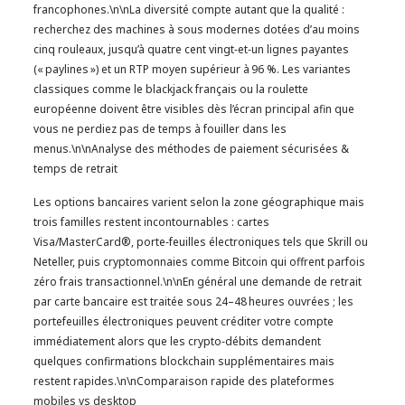
francophones.\n\nLa diversité compte autant que la qualité :
recherchez des machines à sous modernes dotées d’au moins
cinq rouleaux, jusqu’à quatre cent vingt‑et‑un lignes payantes
(« paylines ») et un RTP moyen supérieur à 96 %. Les variantes
classiques comme le blackjack français ou la roulette
européenne doivent être visibles dès l’écran principal afin que
vous ne perdiez pas de temps à fouiller dans les
menus.\n\nAnalyse des méthodes de paiement sécurisées &
temps de retrait
Les options bancaires varient selon la zone géographique mais
trois familles restent incontournables : cartes
Visa/MasterCard®, porte‑feuilles électroniques tels que Skrill ou
Neteller, puis cryptomonnaies comme Bitcoin qui offrent parfois
zéro frais transactionnel.\n\nEn général une demande de retrait
par carte bancaire est traitée sous 24–48 heures ouvrées ; les
portefeuilles électroniques peuvent créditer votre compte
immédiatement alors que les crypto‑débits demandent
quelques confirmations blockchain supplémentaires mais
restent rapides.\n\nComparaison rapide des plateformes
mobiles vs desktop