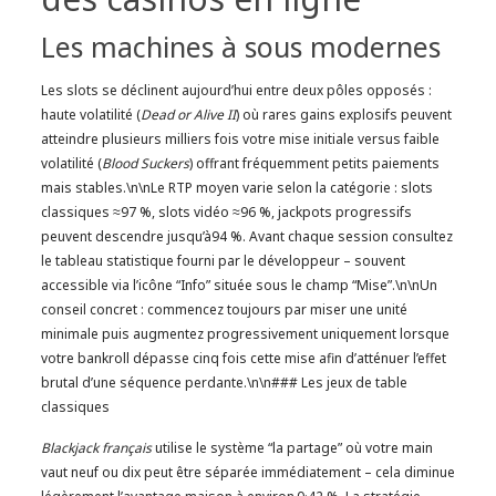
Les machines à sous modernes
Les slots se déclinent aujourd’hui entre deux pôles opposés :
haute volatilité (
Dead or Alive II
) où rares gains explosifs peuvent
atteindre plusieurs milliers fois votre mise initiale versus faible
volatilité (
Blood Suckers
) offrant fréquemment petits paiements
mais stables.\n\nLe RTP moyen varie selon la catégorie : slots
classiques ≈97 %, slots vidéo ≈96 %, jackpots progressifs
peuvent descendre jusqu’à94 %. Avant chaque session consultez
le tableau statistique fourni par le développeur – souvent
accessible via l’icône “Info” située sous le champ “Mise”.\n\nUn
conseil concret : commencez toujours par miser une unité
minimale puis augmentez progressivement uniquement lorsque
votre bankroll dépasse cinq fois cette mise afin d’atténuer l’effet
brutal d’une séquence perdante.\n\n### Les jeux de table
classiques
Blackjack français
utilise le système “la partage” où votre main
vaut neuf ou dix peut être séparée immédiatement – cela diminue