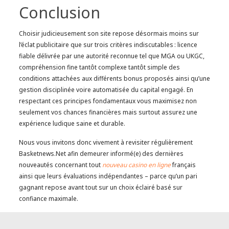
Conclusion
Choisir judicieusement son site repose désormais moins sur
l’éclat publicitaire que sur trois critères indiscutables : licence
fiable délivrée par une autorité reconnue tel que MGA ou UKGC,
compréhension fine tantôt complexe tantôt simple des
conditions attachées aux différents bonus proposés ainsi qu’une
gestion disciplinée voire automatisée du capital engagé.​ En
respectant ces principes fondamentaux vous maximisez non
seulement vos chances financières mais surtout assurez une
expérience ludique saine et durable.​
Nous vous invitons donc vivement à revisiter régulièrement
Basketnews.Net afin demeurer informé(e) des dernières
nouveautés concernant tout
nouveau casino en ligne
français
ainsi que leurs évaluations indépendantes – parce qu’un pari
gagnant repose avant tout sur un choix éclairé basé sur
confiance maximale.​