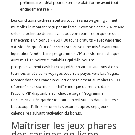
préliminaire ; idéal pour tester une plateforme avant tout
engagement réel.«
Les conditions cachées sont surtout liées au wagering : il faut
multiplier le montant reçu par un facteur compris entre 20x et 40x
selon la politique du site avant pouvoir retirer quoi que ce soit.
Par exemple un bonus « €50 + 30 tours gratuits » avec wagering
x30 signifie qu’il faut générer €1500 en volume misé avant toute
liquidation.\n\nCertains programmes VIP transforment chaque
euro misé en points cumulables qui débloquent
progressivement cash back supplémentaire, invitations à des
tournois privés voire voyages tout frais payés vers Las Vegas.
Monter dans ces rangs requiert généralement au moins €5000
dépensés sur six mois — chiffre indiqué clairement dans
l’accord VIP disponible sur chaque page “Programme
fidélité”.\n\nEnfin gardez toujours un œil sur les dates limites :
beaucoup d’offres récurrentes expirent après sept jours
calendaires suivant l’activation du bonus.
Maîtriser les jeux phares
des casinos en ligne