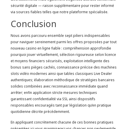
sécurité digitale — raison supplémentaire pour rester informé
via sources fiables telles que notre plateforme spécialisée.
Conclusion
Nous avons parcouru ensemble sept piliers indispensables
pour naviguer sereinement parmi les offres proposées par tout
nouveau casino en ligne fiable : compréhension approfondie
pourquoi jouer virtuellement, sélection rigoureuse selon licence
et moyens financiers sécurisés, exploitation intelligente des
bonus sans pièges cachés, connaissance précise des machines
slots vidéo modernes ainsi que tables classiques Live Dealer
authentiques; élaboration méthodique de stratégies bancaires
solides combinées avec reconnaissance immédiate quand
arrêter; enfin application stricte mesures techniques
garantissant confidentialité via SSL ainsi dispositifs
responsables encouragés tant par législation qu’en pratique
quotidienne décrite précédemment.
En appliquant concrètement chacune de ces bonnes pratiques
présentées ici vous maximiserez vos chances non seulementde