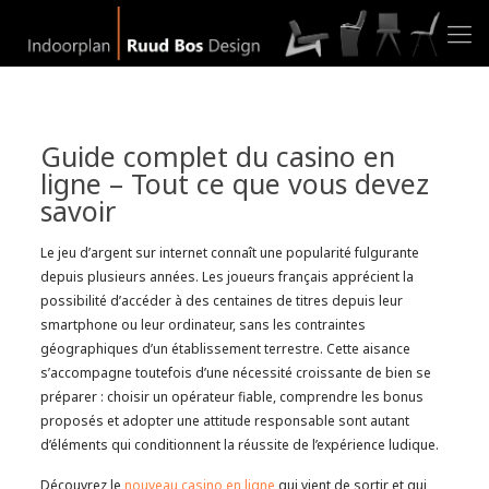
Guide complet du casino en
ligne – Tout ce que vous devez
savoir
Le jeu d’argent sur internet connaît une popularité fulgurante
depuis plusieurs années. Les joueurs français apprécient la
possibilité d’accéder à des centaines de titres depuis leur
smartphone ou leur ordinateur, sans les contraintes
géographiques d’un établissement terrestre. Cette aisance
s’accompagne toutefois d’une nécessité croissante de bien se
préparer : choisir un opérateur fiable, comprendre les bonus
proposés et adopter une attitude responsable sont autant
d’éléments qui conditionnent la réussite de l’expérience ludique.
Découvrez le
nouveau casino en ligne
qui vient de sortir et qui