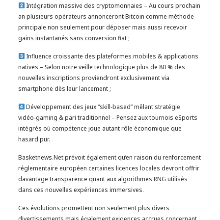
Intégration massive des cryptomonnaies – Au cours prochain
an plusieurs opérateurs annonceront Bitcoin comme méthode
principale non seulement pour déposer mais aussi recevoir
gains instantanés sans conversion fiat ;
Influence croissante des plateformes mobiles & applications
natives – Selon notre veille technologique plus de 80 % des
nouvelles inscriptions proviendront exclusivement via
smartphone dès leur lancement ;
Développement des jeux “skill‑based” mêlant stratégie
vidéo‑gaming & pari traditionnel – Pensez aux tournois eSports
intégrés où compétence joue autant rôle économique que
hasard pur.
Basketnews.Net prévoit également qu’en raison du renforcement
réglementaire européen certaines licences locales devront offrir
davantage transparence quant aux algorithmes RNG utilisés
dans ces nouvelles expériences immersives.
Ces évolutions promettent non seulement plus divers
divertissements mais également exigences accrues concernant