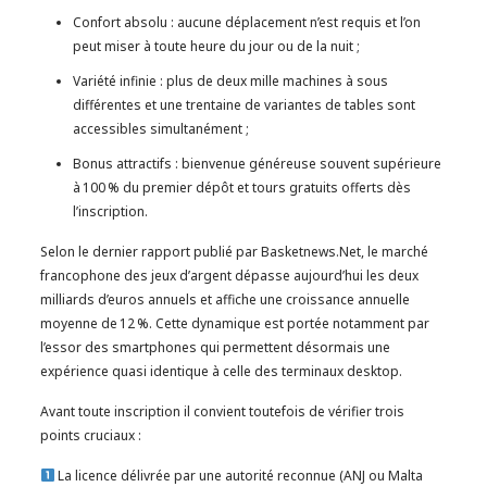
Confort absolu : aucune déplacement n’est requis et l’on
peut miser à toute heure du jour ou de la nuit ;
Variété infinie : plus de deux mille machines à sous
différentes et une trentaine de variantes de tables sont
accessibles simultanément ;
Bonus attractifs : bienvenue généreuse souvent supérieure
à 100 % du premier dépôt et tours gratuits offerts dès
l’inscription.
Selon le dernier rapport publié par Basketnews.Net, le marché
francophone des jeux d’argent dépasse aujourd’hui les deux
milliards d’euros annuels et affiche une croissance annuelle
moyenne de 12 %. Cette dynamique est portée notamment par
l’essor des smartphones qui permettent désormais une
expérience quasi identique à celle des terminaux desktop.
Avant toute inscription il convient toutefois de vérifier trois
points cruciaux :
La licence délivrée par une autorité reconnue (ANJ ou Malta