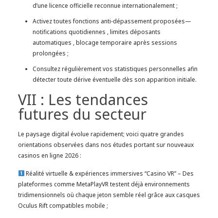
d’une licence officielle reconnue internationalement ;
Activez toutes fonctions anti‑dépassement proposées—
notifications quotidiennes , limites déposants
automatiques , blocage temporaire après sessions
prolongées ;
Consultez régulièrement vos statistiques personnelles afin
détecter toute dérive éventuelle dès son apparition initiale.
VII : Les tendances
futures du secteur
Le paysage digital évolue rapidement; voici quatre grandes
orientations observées dans nos études portant sur nouveaux
casinos en ligne 2026 :
Réalité virtuelle & expériences immersives “Casino VR” – Des
plateformes comme MetaPlayVR testent déjà environnements
tridimensionnels où chaque jeton semble réel grâce aux casques
Oculus Rift compatibles mobile ;