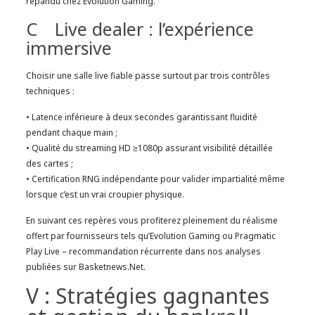
répandu chez Evolution Gaming.
C Live dealer : l’expérience
immersive
Choisir une salle live fiable passe surtout par trois contrôles
techniques :
• Latence inférieure à deux secondes garantissant fluidité
pendant chaque main ;
• Qualité du streaming HD ≥1080p assurant visibilité détaillée
des cartes ;
• Certification RNG indépendante pour valider impartialité même
lorsque c’est un vrai croupier physique.
En suivant ces repères vous profiterez pleinement du réalisme
offert par fournisseurs tels qu’Evolution Gaming ou Pragmatic
Play Live – recommandation récurrente dans nos analyses
publiées sur Basketnews.Net.
V : Stratégies gagnantes