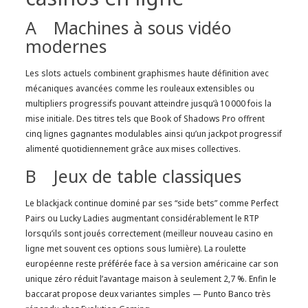
A Machines à sous vidéo
modernes
Les slots actuels combinent graphismes haute définition avec
mécaniques avancées comme les rouleaux extensibles ou
multipliers progressifs pouvant atteindre jusqu’à 10 000 fois la
mise initiale. Des titres tels que Book of Shadows Pro offrent
cinq lignes gagnantes modulables ainsi qu’un jackpot progressif
alimenté quotidiennement grâce aux mises collectives.
B Jeux de table classiques
Le blackjack continue dominé par ses “side bets” comme Perfect
Pairs ou Lucky Ladies augmentant considérablement le RTP
lorsqu’ils sont joués correctement (meilleur nouveau casino en
ligne met souvent ces options sous lumière). La roulette
européenne reste préférée face à sa version américaine car son
unique zéro réduit l’avantage maison à seulement 2,7 %. Enfin le
baccarat propose deux variantes simples — Punto Banco très