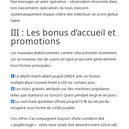
faut envisager un autre opérateur – observation récurrente dans
nos classements spécialisés où nous classons
systématiquement chaque critère afin d’attribuer un score global
fiable.
III : Les bonus d’accueil et
promotions
Les nouveaux établissements comme celui présenté récemment
sur un nouveau site de casino en ligne proposent généralement
trois formes principales :
Le dépôt‑match allant jusqu’à 2000 € avec un facteur
multiplicateur souvent limité à x30 sur certains jeux ;
Les tours gratuits attribués sur des machines populaires
telles que Starburst ou Gonzo’s Quest pendant vingt‑et‑un jours ;
Le cash‑back quotidien offrant jusqu’à‑15 % du net perdu
récupéré sous forme de crédit jouable.
Ces offres s’accompagnent toujours d’une condition dite
« playthrough » : votre mise totale doit atteindre entre x20 et x40