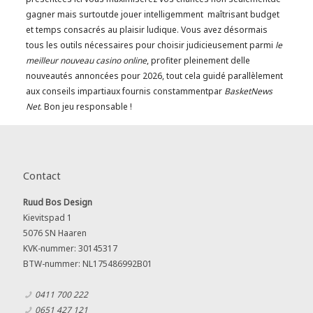
gagner mais surtoutde jouer intelligemment ­ maîtrisant budget
et temps consacrés au plaisir ludique.​ Vous avez désormais
tous les outils nécessaires pour choisir judicieusement parmi
le
meilleur nouveau casino online
, profiter pleinement delle
nouveautés annoncées pour 2026, tout cela guidé parallèlement
aux conseils impartiaux fournis constammentpar
BasketNews
Net
. Bon jeu responsable !
Contact
Ruud Bos Design
Kievitspad 1
5076 SN Haaren
KVK-nummer: 30145317
BTW-nummer: NL175486992B01
0411 700 222
0651 427 121