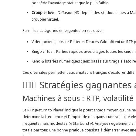
possède l’avantage statistique le plus faible.
Croupier live
– Diffusion HD depuis des studios situés à Malt
croupier virtuel.
Parmi les catégories émergentes on retrouve :
Vidéo poker : Jacks or Better et Deuces Wild offrent un RTP
Bingo virtuel : Parties rapides avec tirages toutes les ci
Keno & loteries numériques : Jeux basés sur tirage aléatoire
Ces diversités permettent aux amateurs français d’explorer différ
III️⃣ Stratégies gagnantes
Machines à sous : RTP, volatilit
Le RTP (Return to Player) indique le pourcentage moyen qu’une mac
détermine la fréquence et l’amplitude des gains : une volatilité 
fréquents mais modestes (« Starburst »). Analysez également le 
totale par tour. Une bonne pratique consiste à démarrer avec une 