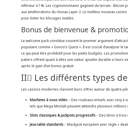
inférieur à 1 %. Les cryptomonnaies gagnent du terrain : Bitcoin
aux améliorations du réseau Layer‑2. Le meilleur nouveau casino en
pour éviter les blocages inutiles.
Bonus de bienvenue & promotio
Le welcome pack constitue souvent le premier argument d’attracti
populaire comme « Gonzo’s Quest ». Il est crucial d’analyser le t
ce qui peut être prohibitif pour les petits budgets. Les promoti
paliers offrent quant à elles une valeur ajoutée durable si leurs 
après le gain d’un bonus gratuit.
II️⃣ Les différents types d
Les casinos modernes classent leurs offres autour de quatre pilie
Machines à sous vidéo
– Des rouleaux virtuels avec cinq à s
tels que Mega Moolah peuvent atteindre plusieurs millions 
Slots classiques & jackpots progressifs
– Des titres à trois
Jeux table standards
– Blackjack européen avec règle « deale