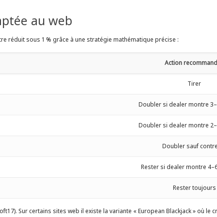
daptée au web
être réduit sous 1 % grâce à une stratégie mathématique précise :
Action recomman
Tirer
Doubler si dealer montre 3–6
Doubler si dealer montre 2–9
Doubler sauf contr
Rester si dealer montre 4–6
Rester toujours
soft17). Sur certains sites web il existe la variante « European Blackjack » où l