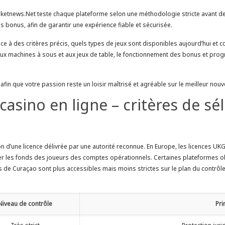
asketnews.Net teste chaque plateforme selon une méthodologie stricte avant de
 bonus, afin de garantir une expérience fiable et sécurisée.
âce à des critères précis, quels types de jeux sont disponibles aujourd’hui et
x machines à sous et aux jeux de table, le fonctionnement des bonus et progr
fin que votre passion reste un loisir maîtrisé et agréable sur le meilleur nouv
casino en ligne – critères de sé
n d’une licence délivrée par une autorité reconnue. En Europe, les licences UK
arer les fonds des joueurs des comptes opérationnels. Certaines plateformes ob
de Curaçao sont plus accessibles mais moins strictes sur le plan du contrôle fi
Niveau de contrôle
Pri