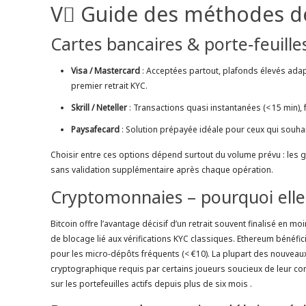
V️⃣ Guide des méthodes d
Cartes bancaires & porte‑feuille
Visa / Mastercard
: Acceptées partout, plafonds élevés adap
premier retrait KYC.
Skrill / Neteller
: Transactions quasi instantanées (< 15 min), 
Paysafecard
: Solution prépayée idéale pour ceux qui souhai
Choisir entre ces options dépend surtout du volume prévu : les g
sans validation supplémentaire après chaque opération.
Cryptomonnaies – pourquoi elles
Bitcoin offre l’avantage décisif d’un retrait souvent finalisé en 
de blocage lié aux vérifications KYC classiques. Ethereum bénéfic
pour les micro‑dépôts fréquents (< €10). La plupart des nouveau
cryptographique requis par certains joueurs soucieux de leur conf
sur les portefeuilles actifs depuis plus de six mois .