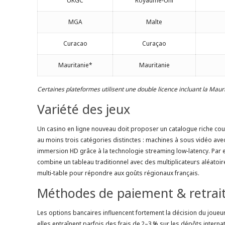
UKGC
Royaume‑Uni
MGA
Malte
Curacao
Curaçao
Mauritanie*
Mauritanie
Certaines plateformes utilisent une double licence incluant la Ma
Variété des jeux
Un casino en ligne nouveau doit proposer un catalogue riche cou
au moins trois catégories distinctes : machines à sous vidéo ave
immersion HD grâce à la technologie streaming low‑latency. Par ex
combine un tableau traditionnel avec des multiplicateurs aléatoi
multi‑table pour répondre aux goûts régionaux français.
Méthodes de paiement & retrait
Les options bancaires influencent fortement la décision du joueur
elles entraînent parfois des frais de 2–3 % sur les dépôts interna