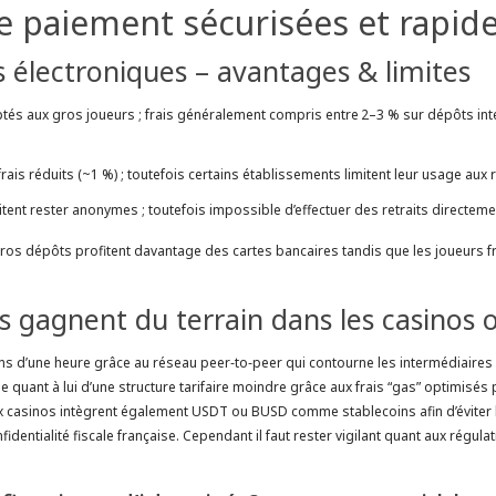
e paiement sécurisées et rapid
s électroniques – avantages & limites
tés aux gros joueurs ; frais généralement compris entre 2–3 % sur dépôts inte
frais réduits (~1 %) ; toutefois certains établissements limitent leur usage aux 
tent rester anonymes ; toutefois impossible d’effectuer des retraits directem
ros dépôts profitent davantage des cartes bancaires tandis que les joueurs fré
 gagnent du terrain dans les casinos o
moins d’une heure grâce au réseau peer‑to‑peer qui contourne les intermédiaires
ie quant à lui d’une structure tarifaire moindre grâce aux frais “gas” optimis
x casinos intègrent également USDT ou BUSD comme stablecoins afin d’éviter la
identialité fiscale française. Cependant il faut rester vigilant quant aux rég