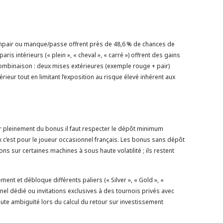
ir/impair ou manque/passe offrent près de 48,6 % de chances de
s intérieurs (« plein », « cheval », « carré ») offrent des gains
combinaison : deux mises extérieures (exemple rouge + pair)
eur tout en limitant l’exposition au risque élevé inhérent aux
r pleinement du bonus il faut respecter le dépôt minimum
ux c’est pour le joueur occasionnel français. Les bonus sans dépôt
ns sur certaines machines à sous haute volatilité ; ils restent
t et débloque différents paliers (« Silver », « Gold », «
nel dédié ou invitations exclusives à des tournois privés avec
oute ambiguïté lors du calcul du retour sur investissement