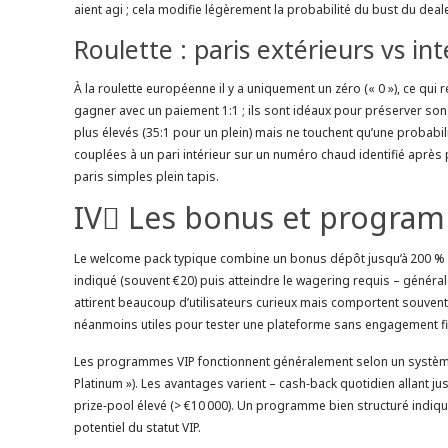
aient agi ; cela modifie légèrement la probabilité du bust du dea
Roulette : paris extérieurs vs i
À la roulette européenne il y a uniquement un zéro (« 0 »), ce qu
gagner avec un paiement 1:1 ; ils sont idéaux pour préserver son c
plus élevés (35:1 pour un plein) mais ne touchent qu’une probabi
couplées à un pari intérieur sur un numéro chaud identifié après 
paris simples plein tapis.
IV️⃣ Les bonus et program
Le welcome pack typique combine un bonus dépôt jusqu’à 200 % + 
indiqué (souvent €20) puis atteindre le wagering requis – général
attirent beaucoup d’utilisateurs curieux mais comportent souvent d
néanmoins utiles pour tester une plateforme sans engagement fina
Les programmes VIP fonctionnent généralement selon un système p
Platinum »). Les avantages varient – cash‑back quotidien allant j
prize‑pool élevé (> €10 000). Un programme bien structuré indique
potentiel du statut VIP.