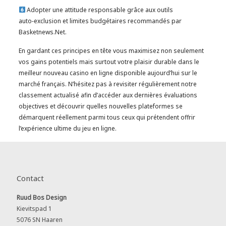
Adopter une attitude responsable grâce aux outils
auto‑exclusion et limites budgétaires recommandés par
Basketnews.Net.
En gardant ces principes en tête vous maximisez non seulement
vos gains potentiels mais surtout votre plaisir durable dans le
meilleur nouveau casino en ligne disponible aujourd’hui sur le
marché français. N’hésitez pas à revisiter régulièrement notre
classement actualisé afin d’accéder aux dernières évaluations
objectives et découvrir quelles nouvelles plateformes se
démarquent réellement parmi tous ceux qui prétendent offrir
l’expérience ultime du jeu en ligne.
Contact
Ruud Bos Design
Kievitspad 1
5076 SN Haaren