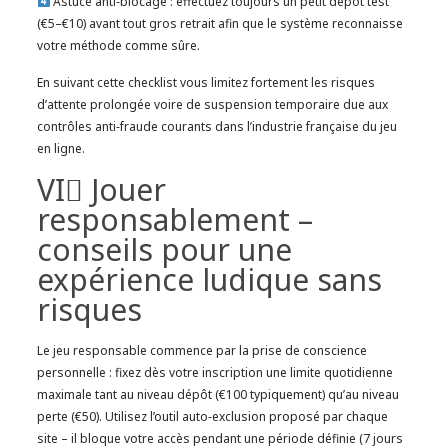
Astuce anti‑blocage : effectuez toujours un petit dépôt test
(€5–€10) avant tout gros retrait afin que le système reconnaisse
votre méthode comme sûre.
En suivant cette checklist vous limitez fortement les risques
d’attente prolongée voire de suspension temporaire due aux
contrôles anti‑fraude courants dans l’industrie française du jeu
en ligne.
VI️⃣ Jouer
responsablement –
conseils pour une
expérience ludique sans
risques
Le jeu responsable commence par la prise de conscience
personnelle : fixez dès votre inscription une limite quotidienne
maximale tant au niveau dépôt (€100 typiquement) qu’au niveau
perte (€50). Utilisez l’outil auto‑exclusion proposé par chaque
site – il bloque votre accès pendant une période définie (7 jours