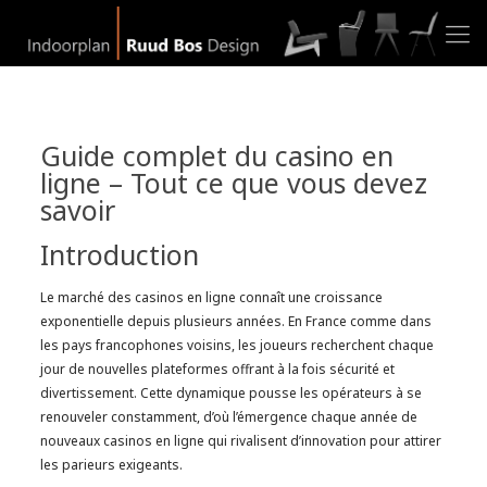
Guide complet du casino en
ligne – Tout ce que vous devez
savoir
Introduction
Le marché des casinos en ligne connaît une croissance
exponentielle depuis plusieurs années. En France comme dans
les pays francophones voisins, les joueurs recherchent chaque
jour de nouvelles plateformes offrant à la fois sécurité et
divertissement. Cette dynamique pousse les opérateurs à se
renouveler constamment, d’où l’émergence chaque année de
nouveaux casinos en ligne qui rivalisent d’innovation pour attirer
les parieurs exigeants.