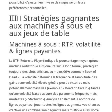
possibilité d’ajuster leur niveau de risque selon leurs
préférences personnelles.
III️⃣ Stratégies gagnantes
aux machines à sous et
aux jeux de table
Machines à sous : RTP, volatilité
& lignes payantes
Le RTP (Return to Player) indique le pourcentage moyen qu’une
machine redistribue aux joueurs sur le long terme ; privilégiez
toujours des slots affichant au moins 96 % comme « Book of
Dead ». La volatilité détermine la fréquence et l’amplitude des
gains : une volatilité élevée génère peu de victoires mais
potentiellement massives (exemple : « Dead or Alive 2 »), tandis
qu’une volatilité basse assure des paiements fréquents mais
modestes (« Starburst »). Analysez également le nombre de
lignes payantes : jouer toutes les lignes augmente vos chances
d’activer une combinaison gagnante mais multiplie aussi votre