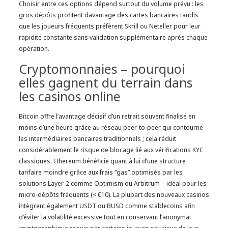
Choisir entre ces options dépend surtout du volume prévu : les
gros dépôts profitent davantage des cartes bancaires tandis
que les joueurs fréquents préfèrent Skrill ou Neteller pour leur
rapidité constante sans validation supplémentaire après chaque
opération.
Cryptomonnaies – pourquoi
elles gagnent du terrain dans
les casinos online
Bitcoin offre l’avantage décisif d’un retrait souvent finalisé en
moins d’une heure grâce au réseau peer‑to‑peer qui contourne
les intermédiaires bancaires traditionnels ; cela réduit
considérablement le risque de blocage lié aux vérifications KYC
classiques. Ethereum bénéficie quant à lui d’une structure
tarifaire moindre grâce aux frais “gas” optimisés par les
solutions Layer‑2 comme Optimism ou Arbitrum – idéal pour les
micro‑dépôts fréquents (< €10). La plupart des nouveaux casinos
intègrent également USDT ou BUSD comme stablecoins afin
d’éviter la volatilité excessive tout en conservant l’anonymat