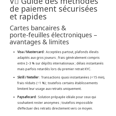
V️⃣ Guide des méthodes
de paiement sécurisées
et rapides
Cartes bancaires &
porte‑feuilles électroniques –
avantages & limites
Visa / Mastercard
: Acceptées partout, plafonds élevés
adaptés aux gros joueurs ; frais généralement compris
entre 2–3 % sur dépôts internationaux ; délais instantanés
mais parfois retardés lors du premier retrait KYC.
Skrill / Neteller
: Transactions quasi instantanées (< 15 min),
frais réduits (~1 %) ; toutefois certains établissements
limitent leur usage aux retraits uniquement.
Paysafecard
: Solution prépayée idéale pour ceux qui
souhaitent rester anonymes ; toutefois impossible
d’effectuer des retraits directement vers ce moyen.