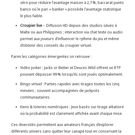
zéro pour réduire l’avantage maison à 2,7 %, baccarat punto
banco où le pari « banker » possède l’avantage statistique
le plus faible.
Croupier live
– Diffusion HD depuis des studios situés à
Malte ou aux Philippines ; interaction via chat texte ou audio
permet aux joueurs d’influencer le rythme du jeu et même
d’obtenir des conseils du croupier virtuel.
Parmi les catégories émergentes on retrouve :
Vidéo poker : Jacks or Better et Deuces Wild offrent un RTP
pouvant dépasser 99 % lorsqu’ils sont joués optimalement.
Bingo virtuel : Parties rapides avec tirages toutes les cinq
minutes ; souvent accompagnées de jackpots
communautaires.
Keno & loteries numériques : Jeux basés sur tirage aléatoire
où la probabilité est clairement affichée avant chaque mise.
Ces diversités permettent aux amateurs français d’explorer
différents univers sans quitter leur canapé tout en conservant la