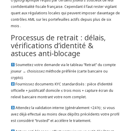
cryptographique requis par certains joueurs soucieux de leur
confidentialité fiscale française. Cependant il faut rester vigilant
quant aux régulations locales qui peuvent imposer davantage de
contrôles AML sur les portefeuilles actifs depuis plus de six
mois .
Processus de retrait : délais,
vérifications d’identité &
astuces anti‑blocage
Soumettez votre demande via le tableau “Retrait” du compte
joueur → choisissez méthode préférée (carte bancaire ou
crypto).
Fournissez documents KYC standardisés : pièce d’identité
officielle + justificatif domicile ≤ trois mois + capture écran du
relevé bancaire montrant votre nom complet.
Attendez la validation interne (généralement <24 h) ; si vous
avez déjà effectué au moins deux dépôts précédents votre profil
est considéré “trusted” et accélère le traitement.