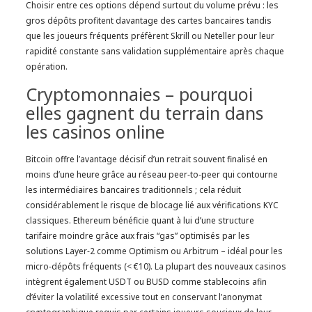
Choisir entre ces options dépend surtout du volume prévu : les
gros dépôts profitent davantage des cartes bancaires tandis
que les joueurs fréquents préfèrent Skrill ou Neteller pour leur
rapidité constante sans validation supplémentaire après chaque
opération.
Cryptomonnaies – pourquoi
elles gagnent du terrain dans
les casinos online
Bitcoin offre l’avantage décisif d’un retrait souvent finalisé en
moins d’une heure grâce au réseau peer‑to‑peer qui contourne
les intermédiaires bancaires traditionnels ; cela réduit
considérablement le risque de blocage lié aux vérifications KYC
classiques. Ethereum bénéficie quant à lui d’une structure
tarifaire moindre grâce aux frais “gas” optimisés par les
solutions Layer‑2 comme Optimism ou Arbitrum – idéal pour les
micro‑dépôts fréquents (< €10). La plupart des nouveaux casinos
intègrent également USDT ou BUSD comme stablecoins afin
d’éviter la volatilité excessive tout en conservant l’anonymat