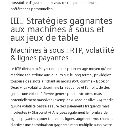
possibilité d’ajuster leur niveau de risque selon leurs
préférences personnelles.
III️⃣ Stratégies gagnantes
aux machines à sous et
aux jeux de table
Machines à sous : RTP, volatilité
& lignes payantes
Le RTP (Return to Player) indique le pourcentage moyen qu’une
machine redistribue aux joueurs sur le long terme ; privilégiez
toujours des slots affichant au moins 96 % comme « Book of
Dead ». La volatilité détermine la fréquence et l’amplitude des
gains : une volatilité élevée génère peu de victoires mais
potentiellement massives (exemple : « Dead or Alive 2 »), tandis
qu’une volatilité basse assure des paiements fréquents mais
modestes (« Starburst »). Analysez également le nombre de
lignes payantes : jouer toutes les lignes augmente vos chances
d’activer une combinaison gagnante mais multiplie aussi votre