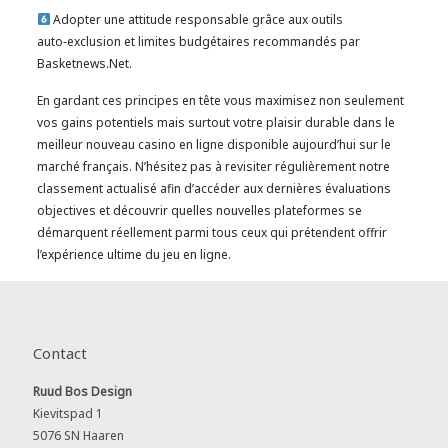
Adopter une attitude responsable grâce aux outils
auto‑exclusion et limites budgétaires recommandés par
Basketnews.Net.
En gardant ces principes en tête vous maximisez non seulement
vos gains potentiels mais surtout votre plaisir durable dans le
meilleur nouveau casino en ligne disponible aujourd’hui sur le
marché français. N’hésitez pas à revisiter régulièrement notre
classement actualisé afin d’accéder aux dernières évaluations
objectives et découvrir quelles nouvelles plateformes se
démarquent réellement parmi tous ceux qui prétendent offrir
l’expérience ultime du jeu en ligne.
Contact
Ruud Bos Design
Kievitspad 1
5076 SN Haaren