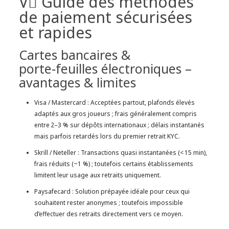
V️⃣ Guide des méthodes
de paiement sécurisées
et rapides
Cartes bancaires &
porte‑feuilles électroniques –
avantages & limites
Visa / Mastercard : Acceptées partout, plafonds élevés
adaptés aux gros joueurs ; frais généralement compris
entre 2–3 % sur dépôts internationaux ; délais instantanés
mais parfois retardés lors du premier retrait KYC.
Skrill / Neteller : Transactions quasi instantanées (< 15 min),
frais réduits (~1 %) ; toutefois certains établissements
limitent leur usage aux retraits uniquement.
Paysafecard : Solution prépayée idéale pour ceux qui
souhaitent rester anonymes ; toutefois impossible
d’effectuer des retraits directement vers ce moyen.