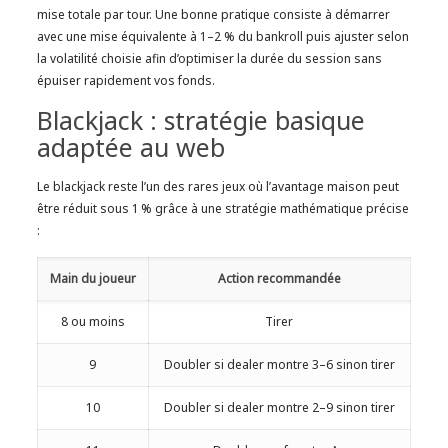
mise totale par tour. Une bonne pratique consiste à démarrer
avec une mise équivalente à 1–2 % du bankroll puis ajuster selon
la volatilité choisie afin d’optimiser la durée du session sans
épuiser rapidement vos fonds.
Blackjack : stratégie basique
adaptée au web
Le blackjack reste l’un des rares jeux où l’avantage maison peut
être réduit sous 1 % grâce à une stratégie mathématique précise
:
Main du joueur
Action recommandée
8 ou moins
Tirer
9
Doubler si dealer montre 3–6 sinon tirer
10
Doubler si dealer montre 2–9 sinon tirer