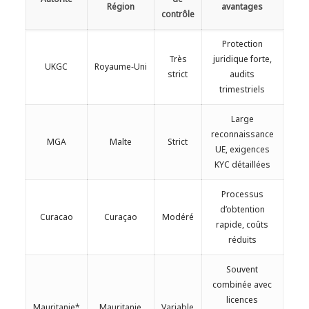
Région
avantages
contrôle
Protection
Très
juridique forte,
UKGC
Royaume‑Uni
strict
audits
trimestriels
Large
reconnaissance
MGA
Malte
Strict
UE, exigences
KYC détaillées
Processus
d’obtention
Curacao
Curaçao
Modéré
rapide, coûts
réduits
Souvent
combinée avec
licences
Mauritanie*
Mauritanie
Variable