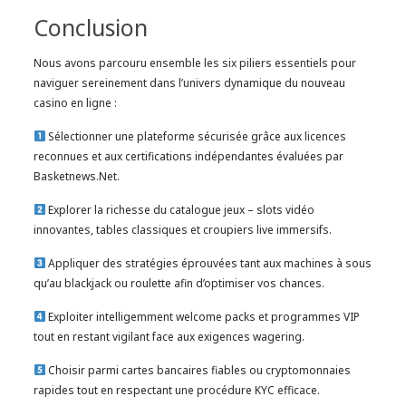
Conclusion
Nous avons parcouru ensemble les six piliers essentiels pour
naviguer sereinement dans l’univers dynamique du nouveau
casino en ligne :
Sélectionner une plateforme sécurisée grâce aux licences
reconnues et aux certifications indépendantes évaluées par
Basketnews.Net.
Explorer la richesse du catalogue jeux – slots vidéo
innovantes, tables classiques et croupiers live immersifs.
Appliquer des stratégies éprouvées tant aux machines à sous
qu’au blackjack ou roulette afin d’optimiser vos chances.
Exploiter intelligemment welcome packs et programmes VIP
tout en restant vigilant face aux exigences wagering.
Choisir parmi cartes bancaires fiables ou cryptomonnaies
rapides tout en respectant une procédure KYC efficace.