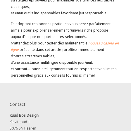
stratégies éprouvées pour maximiser vos chances aux tables
classiques,
et enfin outils indispensables favorisant jeu responsable.​
En adoptant ces bonnes pratiques vous serez parfaitement
armé·e pour explorer sereinement l’univers riche proposé
aujourd’hui par nos partenaires sélectionnés.
N’attendez plus pour tester dès maintenant le
nouveau casino en
ligne
présenté dans cet article ; profitez immédiatement
d’offres attractives fiables,
d’une assistance multilingue disponible jour/nuit,
et surtout… jouez intelligemment tout-en-respectant vos limites
personnelles grâce aux conseils fournis ici même!
Contact
Ruud Bos Design
Kievitspad 1
5076 SN Haaren