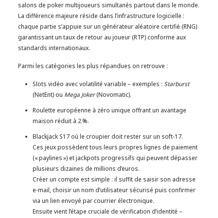
salons de poker multijoueurs simultanés partout dans le monde.
La différence majeure réside dans l’infrastructure logicielle :
chaque partie s’appuie sur un générateur aléatoire certifié (RNG)
garantissant un taux de retour au joueur (RTP) conforme aux
standards internationaux.
Parmi les catégories les plus répandues on retrouve :
Slots vidéo avec volatilité variable – exemples :
Starburst
(NetEnt) ou
Mega Joker
(Novomatic).
Roulette européenne à zéro unique offrant un avantage
maison réduit à 2 %.
Blackjack S17 où le croupier doit rester sur un soft‑17.
Ces jeux possèdent tous leurs propres lignes de paiement
(« paylines ») et jackpots progressifs qui peuvent dépasser
plusieurs dizaines de millions d’euros.
Créer un compte est simple : il suffit de saisir son adresse
e‑mail, choisir un nom d’utilisateur sécurisé puis confirmer
via un lien envoyé par courrier électronique.
Ensuite vient l’étape cruciale de vérification d’identité –