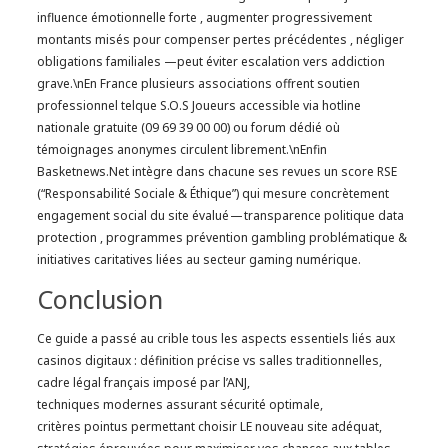
influence émotionnelle forte , augmenter progressivement
montants misés pour compenser pertes précédentes , négliger
obligations familiales —peut éviter escalation vers addiction
grave.\nEn France plusieurs associations offrent soutien
professionnel telque S.O.S Joueurs accessible via hotline
nationale gratuite (09 69 39 00 00) ou forum dédié où
témoignages anonymes circulent librement.\nEnfin
Basketnews.Net intègre dans chacune ses revues un score RSE
(“Responsabilité Sociale & Éthique”) qui mesure concrètement
engagement social du site évalué — transparence politique data
protection , programmes prévention gambling problématique &
initiatives caritatives liées au secteur gaming numérique.
Conclusion
Ce guide a passé au crible tous les aspects essentiels liés aux
casinos digitaux : définition précise vs salles traditionnelles,
cadre légal français imposé par l’ANJ,
techniques modernes assurant sécurité optimale,
critères pointus permettant choisir LE nouveau site adéquat,