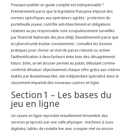
Pourquoi publier un guide complet est indispensable ?
Premièrement parce que la législation française impose des
normes spécifiques aux opérateurs agréés : protection du
portefeuille joueur, contrôle anti‑blanchiment et obligations
relatives au jeu responsable sont scrupuleusement surveillés
par l’Autorité Nationale des Jeux (ANJ). Deuxièmement parce que
la cybersécurité évolue constamment ; connaître les bonnes
pratiques pour choisir un mot de passe robuste ou activer
l’authentification à deux facteurs évite bien des désagréments
futurs. Enfin, un tel dossier permet au public débutant comme
confirmé d’évaluer objectivement chaque offre grâce aux critères
établis par Basketnews.Net, site indépendant spécialisé dans le
classement impartial des nouveaux casinos en ligne.
Section 1 – Les bases du
jeu en ligne
Un casino en ligne reproduit virtuellement l’ensemble des
services proposés par une salle physique : machines à sous
digitales, tables de roulette live avec croupier réel ou encore