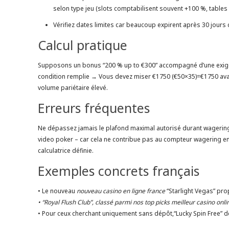
selon type jeu (slots comptabilisent souvent +100 %, table
Vérifiez dates limites car beaucoup expirent après 30 jours 
Calcul pratique
Supposons un bonus “200 % up to €300” accompagné d’une exigence 
condition remplie → Vous devez miser €1750 (€50×35)=€1750 avant r
volume pariétaire élevé.​
Erreurs fréquentes
Ne dépassez jamais le plafond maximal autorisé durant wagering 
video poker – car cela ne contribue pas au compteur wagering en
calculatrice définie.​
Exemples concrets français
• Le nouveau
nouveau casino en ligne france
“Starlight Vegas” pro
• “Royal Flush Club”, classé parmi nos top picks meilleur casino o
• Pour ceux cherchant uniquement sans dépôt,“Lucky Spin Free” dé