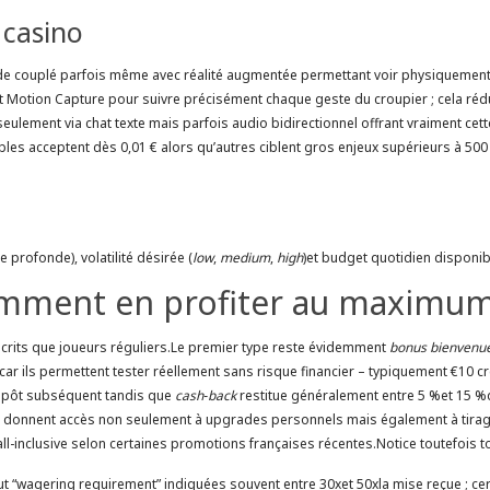
 casino
ide couplé parfois même avec réalité augmentée permettant voir physiquement
sent Motion Capture pour suivre précisément chaque geste du croupier ; cela réd
eulement via chat texte mais parfois audio bidirectionnel offrant vraiment c
tables acceptent dès 0,01 € alors qu’autres ciblent gros enjeux supérieurs à 5
e profonde), volatilité désirée (
low
,
medium
,
high
)​et budget quotidien disponib
omment en profiter au maximu
nscrits que joueurs réguliers.Le premier type reste évidemment
bonus bienvenu
car ils permettent tester réellement sans risque financier – typiquement €10 cr
dépôt subséquent tandis que
cash‑back
restitue généralement entre 5 %et 15 
onnent accès non seulement à upgrades personnels mais également à tirages
l-inclusive selon certaines promotions françaises récentes.Notice toutefois to
t “wagering requirement” indiquées souvent entre 30xet 50xla mise reçue ; cer