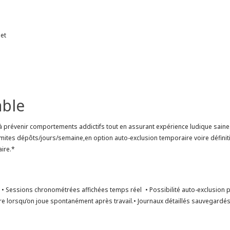
Net
able
prévenir comportements addictifs tout en assurant expérience ludique saine.L
limites dépôts/jours/semaine,en option auto-exclusion temporaire voire définiti
aire.*
Sessions chronométrées affichées temps réel • Possibilité auto-exclusion pe
re lorsqu’on joue spontanément après travail.• Journaux détaillés sauvega