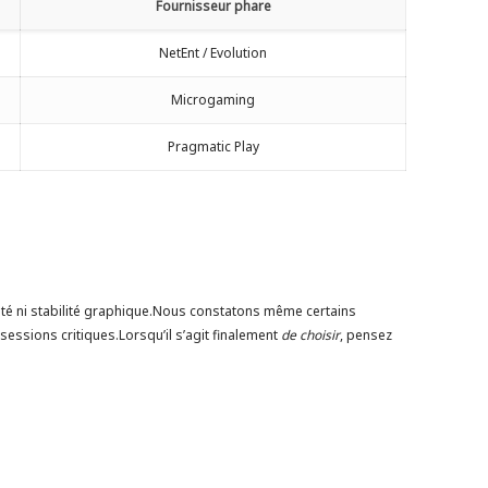
Fournisseur phare
NetEnt / Evolution
Microgaming
Pragmatic Play
ité ni stabilité graphique.Nous constatons même certains
ssions critiques.Lorsqu’il s’agit finalement
de choisir
, pensez