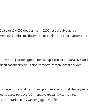
t ajouté + €50 dépôt initial = €200 net utilisable après
t éviter “high multiplier” si leur bankroll ne peut supporter ce
jouer hors jeux désignés – beaucoup excluent baccarat live voire
it au cashback si vous clôturez votre compte avant période
‑ wagering only slots → idéal pour amateurs volatilité moyenne.
e nette supérieure à €100 — aucune restriction game type.
‎20x‎ — parfait test avant engagement réel.*