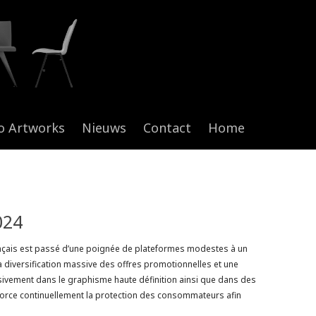
o Artworks
Nieuws
Contact
Home
024
ançais est passé d’une poignée de plateformes modestes à un
la diversification massive des offres promotionnelles et une
ssivement dans le graphisme haute définition ainsi que dans des
enforce continuellement la protection des consommateurs afin