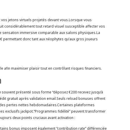
 vos jetons virtuels projetés devant vous.Lorsque vous
uit considérablement tout retard visuel susceptible affecter vos
ette sensation immersive comparable aux salons physiques.La
00 € permettant donc tant aux néophytes qu’aux gros joueurs
le afin maximiser plaisir tout en contrôlant risques financiers.
m
e
souvent présenté sous forme “déposez €200 recevez jusqu’à
édit gratuit après validation email.Seuls reload bonuses offrent
%des pertes nettes hebdomadaires.Certaines plateformes
 exclusifs jackpot.“Programmes fidélité” peuvent transformer
ujours deux points cruciaux avant activation :
tains bonus imposent également “contribution rate” différenciée