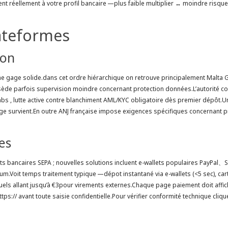
 réellement à votre profil bancaire —plus faible multiplier ↔️ moindre risque 
lateformes
ion
 gage solide.dans cet ordre hiérarchique on retrouve principalement Malta
sède parfois supervision moindre concernant protection données.L’autorité co
abs , lutte active contre blanchiment AML/KYC obligatoire dès premier dépôt.
tige survient.En outre ANJ française impose exigences spécifiques concernant p
es
ts bancaires SEPA ; nouvelles solutions incluent e-wallets populaires PayPal
Voit temps traitement typique —dépot instantané via e-wallets (<5 sec), carte 
adenas vert indiquant connexion SSL/TLS chiffrée
// avant toute saisie confidentielle.Pour vérifier conformité technique cliqu