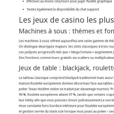
Effectuez au moins cinq tours pour juger fluidité graphique
Testez également la disponibilité du chat support
Les jeux de casino les plu
Machines à sous : thèmes et fon
Les machines à sous offrent aujourd’hui une vaste gamme de thè
On distingue deux types majeurs :les slots classiques à trois ro
Les jackpots progressifs tels que « Mega Fortune » augmentent 
Des fonctions comme tours gratuits via scatters ou multiplicateu
Jeux de table : blackjack, roulet
Le tableau classique comprend blackjack traditionnel mais aussi 
maison.Roulette européenne domine désormais face aux tables am
poker Texas Hold’em online se traduit par davantage tournois “
99 %, Roulette européenne atteint 97 %, tandis que certains craps
leur lobby afin que vous puissiez choisir judicieusement.Le secre
mise constante hors bordure intérieure pour Roulette européenn
et gestion serrée du stack size lorsque vous jouez au poker.– ces