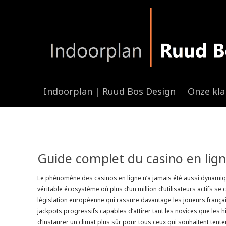
Indoorplan | Ruud Bos Design
Onze kl
Guide complet du casino en lign
Le phénomène des casinos en ligne n’a jamais été aussi dynamiq
véritable écosystème où plus d’un million d’utilisateurs actifs se
législation européenne qui rassure davantage les joueurs françai
jackpots progressifs capables d’attirer tant les novices que les 
d’instaurer un climat plus sûr pour tous ceux qui souhaitent tent