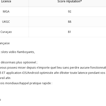
Licence
Score réputation*
MGA
92
UKGC
88
Curaçao
81
ançaise
: slots vidéo flamboyants,
t désormais plus optionnel ;
vous pouvez miser depuis n’importe quel lieu sans perdre aucune fonctionnal
 application iOS/Android optimisée afin d’éviter toute latence pendant vos se
eil afin
urnois mondiaux.Rappel pratique rapide :
u