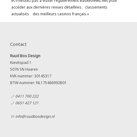
et n’hésitez pas à visiter régulièrement Basketnews.Net pour
accéder aux dernières revues détaillées、classements
actualisés des meilleurs casinos français.»
Contact
Ruud Bos Design
Kievitspad 1
5076 SN Haaren
KVK-nummer: 30145317
BTW-nummer: NL175486992B01
0411 700 222
0651 427 121
info@ruudbosdesign.nl