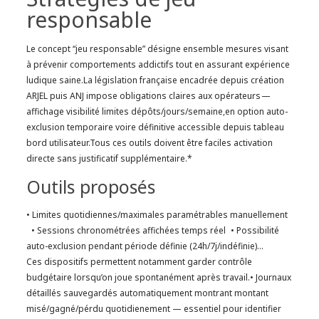
responsable
Le concept “jeu responsable” désigne ensemble mesures visant
à prévenir comportements addictifs tout en assurant expérience
ludique saine.La législation française encadrée depuis création
ARJEL puis ANJ impose obligations claires aux opérateurs —
affichage visibilité limites dépôts/jours/semaine,en option auto-
exclusion temporaire voire définitive accessible depuis tableau
bord utilisateur.Tous ces outils doivent être faciles activation
directe sans justificatif supplémentaire.*
Outils proposés
• Limites quotidiennes/maximales paramétrables manuellement
• Sessions chronométrées affichées temps réel • Possibilité
auto-exclusion pendant période définie (24h/7j/indéfinie)…
Ces dispositifs permettent notamment garder contrôle
budgétaire lorsqu’on joue spontanément après travail.• Journaux
détaillés sauvegardés automatiquement montrant montant
misé/gagné/pérdu quotidienement — essentiel pour identifier