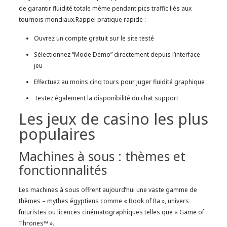
de garantir fluidité totale même pendant pics traffic liés aux
tournois mondiaux.Rappel pratique rapide :
Ouvrez un compte gratuit sur le site testé
Sélectionnez “Mode Démo” directement depuis l’interface
jeu
Effectuez au moins cinq tours pour juger fluidité graphique
Testez également la disponibilité du chat support
Les jeux de casino les plus
populaires
Machines à sous : thèmes et
fonctionnalités
Les machines à sous offrent aujourd’hui une vaste gamme de
thèmes – mythes égyptiens comme « Book of Ra », univers
futuristes ou licences cinématographiques telles que « Game of
Thrones™ ».