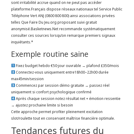
sont irritabilité accrue quand on ne peut pas accéder
plateforme.Français dispose réseaux nationaux tel Service Public
Téléphone Vert ANJ (0800 800 800) ainsi associations privées
telles Que Faire Du Jeu.org proposant suivi gratuit
anonymisé.Basketnews.Net recommande systématiquement
consulter ces sources lorsqu’on remarque premiers signaux
inquiétants.*
Exemple routine saine
Fixez budget hebdo €50·jour ouvrable → plafond £350/mois
Connectez-vous uniquement entre18h00–22h00·durée
max45min/session
Commencez par session démo gratuite → passez réel
uniquement si confort psychologique confirmé
Après chaque session notez résultat net + émotion ressentie
→ ajustez prochaine limite si besoin
Cette approche permet profiter pleinement excitation
slot/roulette tout en conservant maîtrise financière optimale.
Tendances futures du