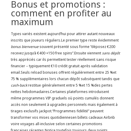
Bonus et promotions :
comment en profiter au
maximum
Types variés existent aujourd’hui pour attirer autant nouveaux
inscrits que joueurs réguliers.Le premier type reste évidemment
bonus bienvenue
souvent présenté sous forme “déposez €200
recevez jusqu’à €400 +150 free spins”.Ensuite viennent
sans dépôt
très appréciés car ils permettent tester réellement sans risque
financier – typiquement €10 crédit gratuit après validation
email.Seuls reload bonuses offrent régulièrement entre 25 %et
75 % supplémentaires lors chacun dépôt subséquent tandis que
cash‑back
restitue généralement entre 5 %et 15 %des pertes
nettes hebdomadaires.Certaines plateformes introduisent
même programmes VIP graduels où points cumulés donnent
accès non seulement à upgrades personnels mais également à
tirages exclusifs jackpot.“Programmes fidélité” peuvent
transformer vos mises quotidiennes​en billets cadeaux Airbnb
voire voyages all-inclusive selon certaines promotions
françaises récentes.Notice toutefois toujours deux points