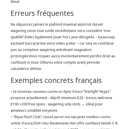
élevé.​
Erreurs fréquentes
Ne dépassez jamais le plafond maximal autorisé durant
wagering sinon tout solde excédentaire sera considéré “non
qualifié”.Évitez également jouer hors jeux désignés – beaucoup
excluent baccarat live voire video poker – car cela ne contribue
pas au compteur wagering entraînant stagnation
prolongée.Vous risquez aussi involontairement perdre droit au
cashback si vous clôturez votre compte avant période
calculatrice définie.​
Exemples concrets français
• Le nouveau
nouveau casino en ligne france
“Starlight Vegas”
propose actuellement ‑ dépôt minimum €20 ‑ bonus welcome
€100 +200 free spins ‑ wagering only slots → idéal pour
amateurs volatilité moyenne.
• “Royal Flush Club”, classé parmi nos top picks meilleur casino
online France2024 chez Basketnews.Net offre cashback hebdo ‎5 %‎