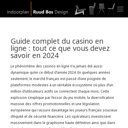
Guide complet du casino en
ligne : tout ce que vous devez
savoir en 2024
Le phénomène des casinos en ligne n’a jamais été aussi
dynamique qu’en ce début d’année 2024. En quelques années
seulement, le marché français est passé d’une poignée de
plateformes modestes à un véritable écosystème où plus d’un
million d’utilisateurs actifs se connectent chaque mois. Cette
explosion s’explique par l’essor du jeu mobile, la diversification
massive des offres promotionnelles et une législation
européenne qui rassure davantage les joueurs français soucieux
d’équité et de sécurité financière. Les opérateurs investissent
massivement dans le graphisme haute définition ainsi que dans