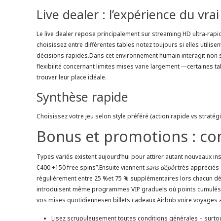
Live dealer : l’expérience du vrai
Le live dealer repose principalement sur streaming HD ultra‑rap
choisissez entre différentes tables notez toujours si elles utili
décisions rapides.Dans cet environnement humain interagit non s
flexibilité concernant limites mises varie largement —certaines 
trouver leur place idéale.​
Synthèse rapide
Choisissez votre jeu selon style préféré (action rapide vs stratégi
Bonus et promotions : c
Types variés existent aujourd’hui pour attirer autant nouveaux i
€400 +150 free spins”.Ensuite viennent
sans dépôt
très appréciés 
régulièrement entre 25 %et 75 % supplémentaires lors chacun 
introduisent même programmes VIP graduels où points cumulés d
vos mises quotidiennes​en billets cadeaux Airbnb voire voyages al
Lisez scrupuleusement toutes conditions générales – surto