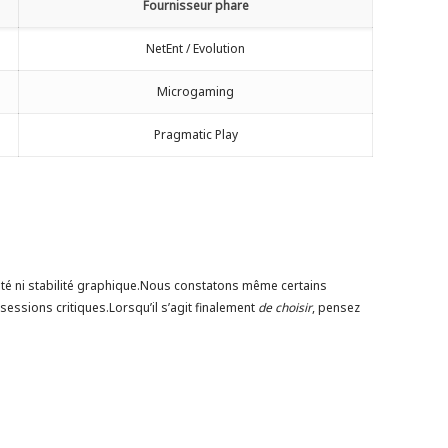
Fournisseur phare
NetEnt / Evolution
Microgaming
Pragmatic Play
ité ni stabilité graphique.Nous constatons même certains
ssions critiques.Lorsqu’il s’agit finalement
de choisir
, pensez