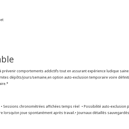
Net
able
prévenir comportements addictifs tout en assurant expérience ludique saine.L
limites dépôts/jours/semaine,en option auto-exclusion temporaire voire définiti
aire.*
Sessions chronométrées affichées temps réel • Possibilité auto-exclusion pe
re lorsqu’on joue spontanément après travail.• Journaux détaillés sauvega