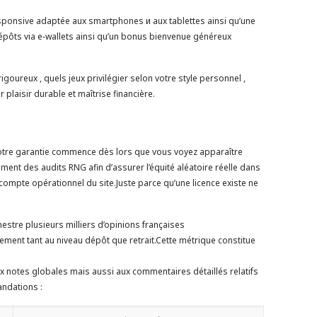
responsive adaptée aux smartphones и aux tablettes ainsi qu’une
dépôts via e‑wallets ainsi qu’un bonus bienvenue généreux
oureux , quels jeux privilégier selon votre style personnel ,
laisir durable et maîtrise financière.
al.Votre garantie commence dès lors que vous voyez apparaître
 des audits RNG afin d’assurer l’équité aléatoire réelle dans
compte opérationnel du site.Juste parce qu’une licence existe ne
stre plusieurs milliers d’opinions françaises
dement tant au niveau dépôt que retrait.Cette métrique constitue
x notes globales mais aussi aux commentaires détaillés relatifs
andations :