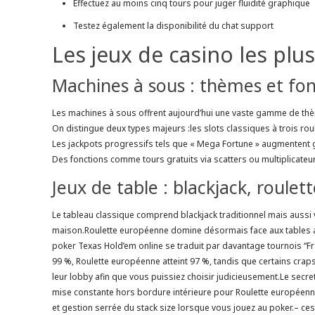
Effectuez au moins cinq tours pour juger fluidité graphique
Testez également la disponibilité du chat support
Les jeux de casino les plu
Machines à sous : thèmes et fon
Les machines à sous offrent aujourd’hui une vaste gamme de thè
On distingue deux types majeurs :les slots classiques à trois ro
Les jackpots progressifs tels que « Mega Fortune » augmentent 
Des fonctions comme tours gratuits via scatters ou multiplicateu
Jeux de table : blackjack, roulet
Le tableau classique comprend blackjack traditionnel mais aussi 
maison.Roulette européenne domine désormais face aux tables am
poker Texas Hold’em online se traduit par davantage tournois “
99 %, Roulette européenne atteint 97 %, tandis que certains craps
leur lobby afin que vous puissiez choisir judicieusement.Le secre
mise constante hors bordure intérieure pour Roulette européenn
et gestion serrée du stack size lorsque vous jouez au poker.– ces