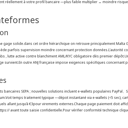
 réellement à votre profil bancaire —plus faible multiplier ↔️ moindre risque 
lateformes
ion
 gage solide.dans cet ordre hiérarchique on retrouve principalement Malta
sède parfois supervision moindre concernant protection données.L’autorité co
abs , lutte active contre blanchiment AML/KYC obligatoire dès premier dépôt.
tige survient.En outre ANJ française impose exigences spécifiques concernant p
es
ts bancaires SEPA ; nouvelles solutions incluent e-wallets populaires PayPal
Voit temps traitement typique —dépot instantané via e-wallets (<5 sec), carte 
adenas vert indiquant connexion SSL/TLS chiffrée
// avant toute saisie confidentielle.Pour vérifier conformité technique cliqu