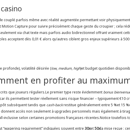
 casino
ide couplé parfois même avec réalité augmentée permettant voir physiquement
sent Motion Capture pour suivre précisément chaque geste du croupier ; cela réd
eulement via chat texte mais parfois audio bidirectionnel offrant vraiment c
tables acceptent dès 0,01 € alors qu’autres ciblent gros enjeux supérieurs à 5
e profonde), volatilité désirée (
low
,
medium
,
high
)​et budget quotidien disponib
omment en profiter au maximu
nscrits que joueurs réguliers.Le premier type reste évidemment
bonus bienvenu
car ils permettent tester réellement sans risque financier – typiquement €10 cr
dépôt subséquent tandis que
cash‑back
restitue généralement entre 5 %et 15 
onnent accès non seulement à upgrades personnels mais également à tirages
l-inclusive selon certaines promotions françaises récentes.Notice toutefois to
ut “wagering requirement” indiquées souvent entre
30x
et
50x
la mise reçue ; c