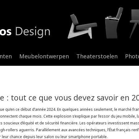
anten
Meubelontwerpen
Theaterstoelen
Phot
e : tout ce que vous devez savoir en 2
ue qu’en ce début d’année 2024. En quelques années seulement, le marché fr
 connectent chaque mois. Cette explosion s’explique par l’essor du jeu mobile, 
s soucieux d’équité et de sécurité financière. Les opérateurs investissent ma
high‑rollers aguerris. Parallèlement aux avancées techniques, l’État français r
er leur chance depuis leur salon ou leur smartphone portable.