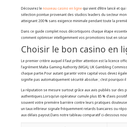
Découvrez le
nouveau casino en ligne
qui vient d’être lancé et q
sélection pointue provenant des studios leaders du secteur mondi
atteignant 200 % sans exigence minimale pendant toute la premièr
Dans ce guide complet nous décortiquons chaque étape essentielle 
comment optimiser intelligemment vos promotions tout en sécurisa
Choisir le bon casino en l
Le premier critère auquel il faut prêter attention est la licence 
l’agrément Malta Gaming Authority (MGA), UK Gambling Commissi
chaque partie.Pour autant garantir votre capital vous devez égal
signifie pas automatiquement sécurité absolue ; c’est pourquoi il 
La réputation se mesure surtout grâce aux avis publiés sur des 
authentiques.Lorsqu’un opérateur cumule plus 85 % d’avis positifs 
souvent votre première barrière contre leurs pratiques douteus
un taux inférieur signale fréquemment retards bancaires ou répon
aux délais payout.Dans notre tableau comparatif ci-dessous nou