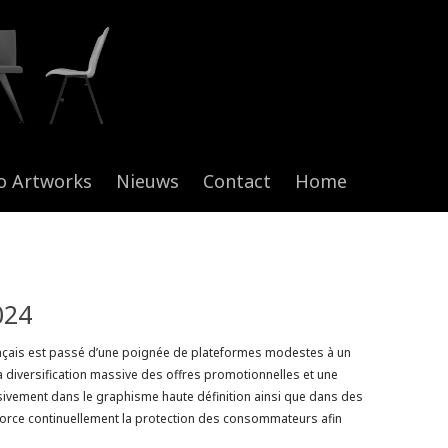
o Artworks
Nieuws
Contact
Home
024
ançais est passé d’une poignée de plateformes modestes à un
la diversification massive des offres promotionnelles et une
ssivement dans le graphisme haute définition ainsi que dans des
enforce continuellement la protection des consommateurs afin