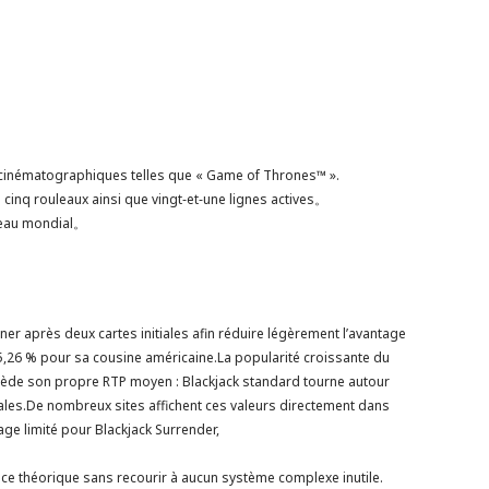
 cinématographiques telles que « Game of Thrones™ ».
cinq rouleaux ainsi que vingt‑et‑une lignes actives。
éseau mondial。
er après deux cartes initiales afin réduire légèrement l’avantage
,26 % pour sa cousine américaine.La popularité croissante du
sède son propre RTP moyen : Blackjack standard tourne autour
imales.De nombreux sites affichent ces valeurs directement dans
age limité pour Blackjack Surrender,
nce théorique sans recourir à aucun système complexe inutile.​