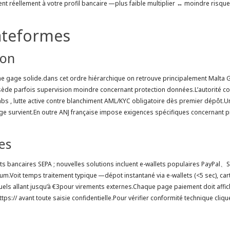
 réellement à votre profil bancaire —plus faible multiplier ↔️ moindre risque 
lateformes
ion
 gage solide.dans cet ordre hiérarchique on retrouve principalement Malta
sède parfois supervision moindre concernant protection données.L’autorité co
abs , lutte active contre blanchiment AML/KYC obligatoire dès premier dépôt.
tige survient.En outre ANJ française impose exigences spécifiques concernant p
es
ts bancaires SEPA ; nouvelles solutions incluent e-wallets populaires PayPal
Voit temps traitement typique —dépot instantané via e-wallets (<5 sec), carte 
adenas vert indiquant connexion SSL/TLS chiffrée
// avant toute saisie confidentielle.Pour vérifier conformité technique cliqu