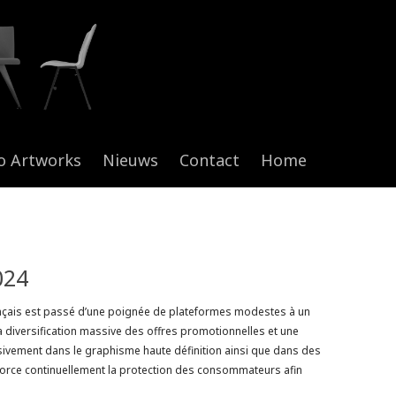
o Artworks
Nieuws
Contact
Home
024
ançais est passé d’une poignée de plateformes modestes à un
la diversification massive des offres promotionnelles et une
ssivement dans le graphisme haute définition ainsi que dans des
enforce continuellement la protection des consommateurs afin