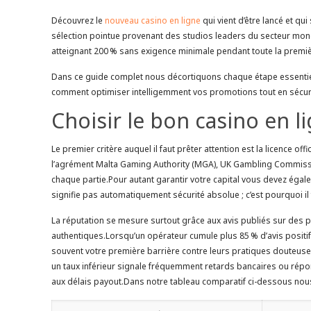
Découvrez le
nouveau casino en ligne
qui vient d’être lancé et q
sélection pointue provenant des studios leaders du secteur mondi
atteignant 200 % sans exigence minimale pendant toute la premièr
Dans ce guide complet nous décortiquons chaque étape essentielle 
comment optimiser intelligemment vos promotions tout en sécurisa
Choisir le bon casino en l
Le premier critère auquel il faut prêter attention est la licence 
l’agrément Malta Gaming Authority (MGA), UK Gambling Commissi
chaque partie.Pour autant garantir votre capital vous devez égal
signifie pas automatiquement sécurité absolue ; c’est pourquoi il 
La réputation se mesure surtout grâce aux avis publiés sur des 
authentiques.Lorsqu’un opérateur cumule plus 85 % d’avis positifs 
souvent votre première barrière contre leurs pratiques douteus
un taux inférieur signale fréquemment retards bancaires ou répon
aux délais payout.Dans notre tableau comparatif ci-dessous nou