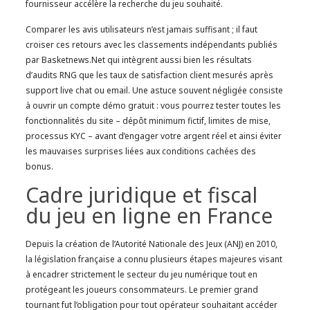
fournisseur accélère la recherche du jeu souhaité.
Comparer les avis utilisateurs n’est jamais suffisant ; il faut
croiser ces retours avec les classements indépendants publiés
par Basketnews.Net qui intègrent aussi bien les résultats
d’audits RNG que les taux de satisfaction client mesurés après
support live chat ou email. Une astuce souvent négligée consiste
à ouvrir un compte démo gratuit : vous pourrez tester toutes les
fonctionnalités du site – dépôt minimum fictif, limites de mise,
processus KYC – avant d’engager votre argent réel et ainsi éviter
les mauvaises surprises liées aux conditions cachées des
bonus.
Cadre juridique et fiscal
du jeu en ligne en France
Depuis la création de l’Autorité Nationale des Jeux (ANJ) en 2010,
la législation française a connu plusieurs étapes majeures visant
à encadrer strictement le secteur du jeu numérique tout en
protégeant les joueurs consommateurs. Le premier grand
tournant fut l’obligation pour tout opérateur souhaitant accéder