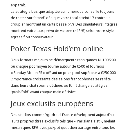
apparaît.
La stratégie basique adaptée au numérique conseille toujours
de rester sur “stand” dès que votre total atteint 17 contre un
croupier montrant un carte basse (<7). Des simulateurs intégrés
montrent votre taux prévu de victoire (>42 %) selon votre style
agressif ou conservateur.
Poker Texas Hold’em online
Deux formats majeurs se démarquent : cash games NL100/200
où chaque pot moyen tourne autour de €500 et tournois
« Sunday Million FR » offrant un prize pool supérieur à €250 000.
L’importance croissante des salons francophones se reflète
dans leurs chat rooms dédiées où l’on échange stratégies
“push/fold” avant chaque main décisive.
Jeux exclusifs européens
Des studios comme Yggdrasil France développent aujourd’hui
leurs propres titres exclusifs tels que « Parisian Heist », mêlant
mécaniques RPG avec jackpot quotidien partagé entre tous les