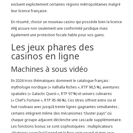
excluent explicitement certaines régions métropolitaines malgré
leur licence française.
En résumé, choisir un nouveau casino qui possède bien la licence
ANJ assure non seulement une conformité juridique mais
également une protection fiscale fiable pour vos gains.
Les jeux phares des
casinos en ligne
Machines à sous vidéo
En 2026 trois thématiques dominent le catalogue français :
mythologie nordique (« Valhalla Riches », RTP 96,5 %), aventures
spatiales (« Galactic Quest », RTP 97 %) et univers culinaires
(« Chef’s Fortune », RTP 95‑96 %). Ces titres offrent entre six et
huit rouleaux avec jusqu’à trente lignes gagnantes simultanées ;
certains intègrent même des mécanismes “cluster pays” où
chaque groupe adjacent déclenche une cascade supplémentaire.
Les fonctions bonus se sont sophisti­quées : multiplicateurs
aléatoires jusqu’à×10 pendant le free‑spin round et mini‑jeux