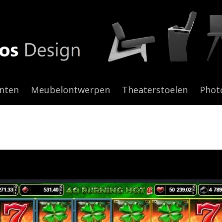
anten
Meubelontwerpen
Theaterstoelen
Phot