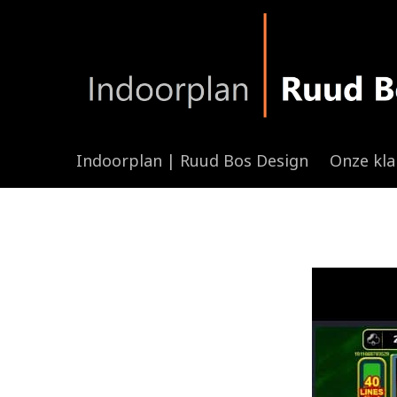
Indoorplan | Ruud Bos Design
Onze kl