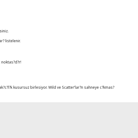
iniz.
 listelenir.
c noktas?d?r!
k?c?l?k kusursuz birlesiyor. Wild ve Scatter’lar?n sahneye c?kmas?