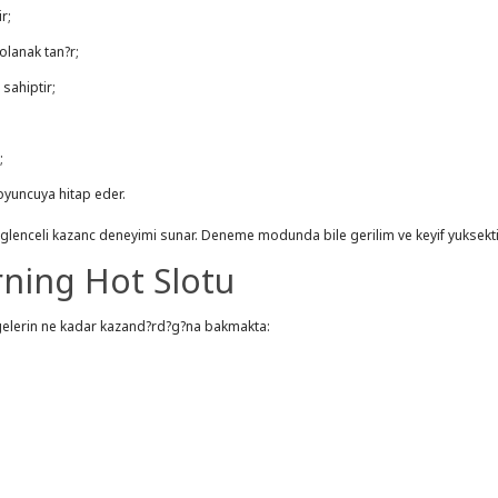
r;
olanak tan?r;
sahiptir;
;
 oyuncuya hitap eder.
lenceli kazanc deneyimi sunar. Deneme modunda bile gerilim ve keyif yuksektir. 
ning Hot Slotu
gelerin ne kadar kazand?rd?g?na bakmakta: