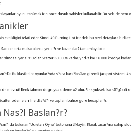
;
slayanlar oyunu tan?mak icin once dusuk bahisler kullanabilir. Bu sekilde hem oy
anikler
spin eksikligini telafi eder. Simdi 40 Burning Hot icindeki bu ozel detaylara birlikt
. Sadece orta makaralarda yer al?r ve kazanclar? tamamlayabilir.
ter simgesi yer al?r. Dolar Scatter 80.000’e kadar, y?ld?z ise 16.000 krediye kad
?d?r. Bu klasik slot oyunlar?nda s?kca kars?las?lan gizemli jackpot sistemi 4 s
i de mevcut! Renk tahmini dogruysa odeme x2 olur. Risk yuksek; kars?l?g? cift
 Scatter odemeleri line d?s?d?r ve toplam bahse gore hesaplan?r.
Nas?l Baslan?r?
?sm?nda bulunan “Ucretsiz Oyna” butonuna t?klay?n. Klasik tasar?ma sahip slo
lecek su ipuclar?n? da gozden gecirin!