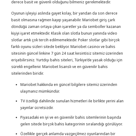
derece basit ve güvenli olduğunu bilmeniz gerekmektedir.
Oyunun işleyişi aslında gayet kolay, bir yandan da son derece
basit olmasına rağmen kayıp yaşanabilir. Mariobet giriş çark
döndüğü zaman ortaya çıkan işaretler ya da semboller kazanan
kişiyi işaret etmektedir. Klasik olan slotla bunun yanında video
slotlar artık çok tercih edilmemektedir. Poker slotlar gibi birçok
farklı oyunu sizleri sitede bekliyor. Mariobet casinoı ve bahis
sitesinin güncel linkine 7 gün 24 saat kesintisiz sitemiz üzerinden
erişebilirsiniz. Yurtdışı bahis siteleri, Türkiye’de yasak olduğu için
sürekli engellenir. Mariobet lisanslı ve en güvenilir bahis
sitelerinden biridir.
Mariobet hakkında en güncel bilgilere sitemiz üzerinden
ulaşmanız mümkündür.
TV özelliği dahilinde sunulan hizmetleri ile birlikte yerini alan
yayınlar ücretsizdir.
Piyasadaki en iyi ve en güvenilir bahis sitemlerinin başında
gelen sitede birçok bahis kategorinin sıralandığı görülüyor.
Özellikle gerçek anlamda vazgeçilmez oyunlarından bir