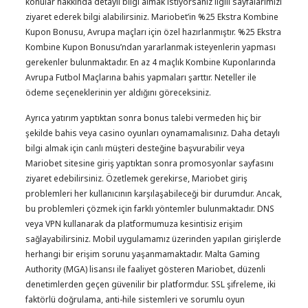
konular hakkında detaylı bilgi almak istiyorsanız ilgili sayfalarımızı
ziyaret ederek bilgi alabilirsiniz. Mariobet’in %25 Ekstra Kombine
Kupon Bonusu, Avrupa maçları için özel hazırlanmıştır. %25 Ekstra
Kombine Kupon Bonusu’ndan yararlanmak isteyenlerin yapması
gerekenler bulunmaktadır. En az 4 maçlık Kombine Kuponlarında
Avrupa Futbol Maçlarına bahis yapmaları şarttır. Neteller ile
ödeme seçeneklerinin yer aldığını göreceksiniz.
Ayrıca yatırım yaptıktan sonra bonus talebi vermeden hiç bir
şekilde bahis veya casino oyunları oynamamalısınız. Daha detaylı
bilgi almak için canlı müşteri desteğine başvurabilir veya
Mariobet sitesine giriş yaptıktan sonra promosyonlar sayfasını
ziyaret edebilirsiniz. Özetlemek gerekirse, Mariobet giriş
problemleri her kullanıcının karşılaşabileceği bir durumdur. Ancak,
bu problemleri çözmek için farklı yöntemler bulunmaktadır. DNS
veya VPN kullanarak da platformumuza kesintisiz erişim
sağlayabilirsiniz. Mobil uygulamamız üzerinden yapılan girişlerde
herhangi bir erişim sorunu yaşanmamaktadır. Malta Gaming
Authority (MGA) lisansı ile faaliyet gösteren Mariobet, düzenli
denetimlerden geçen güvenilir bir platformdur. SSL şifreleme, iki
faktörlü doğrulama, anti-hile sistemleri ve sorumlu oyun