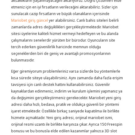
aksaklıkların yaşanmayacağını aktarıyoruz. Doğru çözümleri elde
etmeniz için en iyi fırsatların verileceğini aktarabiliriz. Sizler için
sunulacak cazip fırsatların ve büyük olanakların içerisinde
Mariobet giriş güncel
yer alabilirsiniz. Canlı bahis siteleri belirli
zamanlarda adres değişiklikleri gerçekleştirmektedir. Mariobet
sitesi üyelerine kaliteli hizmet vermeyi hedefleyen ve bu alanda
çalışmalarını senelerdir yürüten bir bürodur. Oyuncuların site
tercih ederken güvenilirlik haricinde memnun olduğu
seçeneklerden biri de geniş ve avantajlı promosyonlarının
bulunmasıdır.
Eğer giremiyorum problemleriniz varsa sizlerde bu yöntemlerle
kısa sürede siteye ulaşabilirsiniz. Aynı zamanda daha fazla erişim
tavsiyesi için canlı destek hattını kullanabilirsiniz. Güvenilir
kaynaklardan edinmeniz, indirim ve kurulum işlemini yapmanız ya
da değişimini gerçekleştirmeniz gerekecektir. Mariobet yeni giriş
adresi daha hızlı, bedava, pratik ve oldukça güvenli bir yöntemi
işaret etmektedir. Özellikle birkaç saniyede kapatılma ile birlikte
hizmete açmaktadır. Yeni giriş adresi, orijinal mariobet ismi,
orijinal resmi uzantı ile birlikte karşınıza çıkar. Ayrıca 150 Freespin
bonusu ve bu bonusla elde edilen kazanımlar yalnızca 3D slot