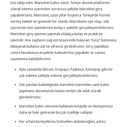
bizi takip edni. Mariobet bahis sitesi Türkçe destek platformu
olarak sitemiz üzerinden sorunsuz şekilde Mariobet giriş
yapabilirsiniz. Mariobet, uzun yıllar boyunca Türkiye’de hizmet
vermiş kaliteli ve güvenilir bir sitedir. Mariobet’e üye olup, site
içerisinde tüm işlemlerinizi kolay ir şekilde gerçekleştirebilirsiniz.
Mariobet giriş işlemini yapmak oldukça kolay ve pratik bir
işlemdir. Ana sayfanın sağ üst köşesinde bulunan “Giriş” butonuna
tıklayarak kullanıcı adı ve şifrenizi girebilirsiniz. Giriş yaptıktan
sonra hesabınıza erişebilir, bahislerinizi yapabilir ve casino
oyunlarına katılabilirsiniz.
Aynı zamanda Bitcoin, Ecopayz, Paykasa, Astropay gibi bir
çok ödeme şekliyle ödeme gerçekleştirebilirsiniz.
Öte yandan bakıldığında mariobet üzerinden canlı bahis
yapmanız durumunda bütün verileri de anlık olarak
görebilirsiniz.
Mariobet bahis sitesinin kullanımı kolaydır ve deneyiminizi
daha iyi hale getirecek birçok özelliğe sahiptir.
Her ortamda keyifle bu hizmetleri alabileceğiniz adres