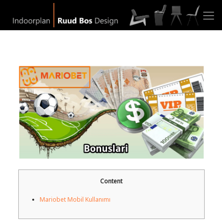
Content
Mariobet Mobil Kullanımı