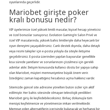
oyunlarında geçerlidir.
Mariobet girişte poker
kralı bonusu nedir?
VIP üyelerimize özel yüksek limitli masalar, kişisel hesap yöneticisi
ve özel bonuslar sunuyoruz. Evolution Gaming’in Salon Privé ve
özel VIP masalarında, yüksek bahis limitleriyle daha heyecanlı bir
oyun deneyimi yaşayabilirsiniz. Canlı destek dışında, daha detaylı
veya resmi talepler için e-posta yoluyla da siteyle iletişime
geçebilirsiniz. E-posta üzerinden yapılan başvurular genellikle
kısa sürede yanıtlanır ve sorunlarınızın çözülmesi için gerekli
adımlar atılır. İletişim konusunda kullanıcı dostu bir yapıya sahip
olan Mariobet, müşteri memnuniyetine büyük önem verir.
İstediğiniz zaman kapattığınız hesabınızı açma hakkınız vardır.
Sitemizde güncel site adresine yönelten buton sizler için aktif
edilmiştir. Her bahis sitesinde olmayan teknolojik yenilikleri
Mariobet giriş ile keşfedebileceksiniz. Birkaç dokunuşla tüm
menüyü keşfetmenize ve yönetmenize imkan verilmektedir.
Memnun eden alternatiflerin içerisinde bulunacak ve herhangi bir