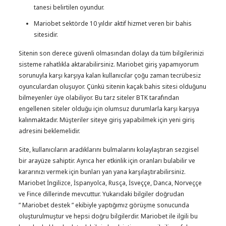
tanesi belirtilen oyundur.
Mariobet sektörde 10 yıldır aktif hizmet veren bir bahis
sitesidir.
Sitenin son derece güvenli olmasından dolayı da tüm bilgilerinizi
sisteme rahatlıkla aktarabilirsiniz. Mariobet giriş yapamıyorum
sorunuyla karşı karşıya kalan kullanıcılar çoğu zaman tecrübesiz
oyunculardan oluşuyor. Çünkü sitenin kaçak bahis sitesi olduğunu
bilmeyenler üye olabiliyor. Bu tarz siteler BTK tarafından
engellenen siteler olduğu için olumsuz durumlarla karşı karşıya
kalınmaktadır. Müşteriler siteye giriş yapabilmek için yeni giriş
adresini beklemelidir.
Site, kullanıcıların aradıklarını bulmalarını kolaylaştıran sezgisel
bir arayüze sahiptir. Ayrıca her etkinlik için oranları bulabilir ve
kararınızı vermek için bunları yan yana karşılaştırabilirsiniz.
Mariobet İngilizce, İspanyolca, Rusça, İsveççe, Danca, Norveççe
ve Fince dillerinde mevcuttur. Yukarıdaki bilgiler doğrudan
” Mariobet destek ” ekibiyle yaptığımız görüşme sonucunda
oluşturulmuştur ve hepsi doğru bilgilerdir. Mariobet ile ilgili bu