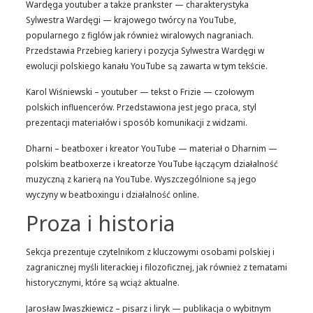
Wardęga youtuber a także prankster — charakterystyka
Sylwestra Wardęgi — krajowego twórcy na YouTube,
popularnego z figlów jak również wiralowych nagraniach.
Przedstawia Przebieg kariery i pozycja Sylwestra Wardęgi w
ewolucji polskiego kanału YouTube są zawarta w tym tekście.
Karol Wiśniewski – youtuber — tekst o Frizie — czołowym
polskich influencerów. Przedstawiona jest jego praca, styl
prezentacji materiałów i sposób komunikacji z widzami.
Dharni – beatboxer i kreator YouTube — materiał o Dharnim —
polskim beatboxerze i kreatorze YouTube łączącym działalność
muzyczną z karierą na YouTube. Wyszczególnione są jego
wyczyny w beatboxingu i działalność online.
Proza i historia
Sekcja prezentuje czytelnikom z kluczowymi osobami polskiej i
zagranicznej myśli literackiej i filozoficznej, jak również z tematami
historycznymi, które są wciąż aktualne.
Jarosław Iwaszkiewicz – pisarz i liryk — publikacja o wybitnym