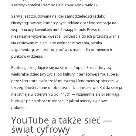
szerszy kontekst i samodzielnie wyciągnął wnioski.
Serwis jest zbudowana na idei samodzielności redakcji.
Niewystępowanie komercyjnych reklam oraz koncentracja na
wsparciu użytkowników umożliwiają Impuls Press online
niezależnie wybierać kwestie i podejścia do ich przedstawiania.
Na czołowym miejscu stoi wolność mówienia, sztuka
argumentacji, wielość poglądów i uznanie dla odmiennych
punktów widzenia.
Publikacje znajdujące się na stronie Impuls Press dotyczą
wielorakie dziedziny życia: od kultury internetowej i YouTube’a,
przez literaturę, twórczość muzyczną i fenomeny społeczne, w
szczególności znane osobistości i dziennikarstwo. Każda sekcja
nie istnieje w oderwaniu od innych — wzajemnie się przenikają,
budując pełen obraz trudności, z jakimi mierzy się nowe
pokolenie.
YouTube a także sieć —
świat cyfrowy