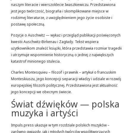
naszym literacie i wierszoklecie Iwaszkiewiczu. Przedstawiona
jest jego twórczość, biografia i skomplikowane miejsce w
rodzimej literaturze, z uwzględnieniem jego życie osobiste i
postawę społeczną.
Pozycje o Auschwitz — wykaz i przegląd publikacji poświęconych
kwestii Auschwitz-Birkenau i Zagłady. Tekst wspiera
użytkownikom znaleźć książki, która przedstawia rozmiar tragedii
i utrzymuje wspomnienie historyczną o jednej z największych
katastrof minionego stulecia.
Charles Montesquieu – filozof i prawnik – artykuł o francuskim
Monteskiuszu, jego koncepcji separacji władzy i udziale w rozwój
europejskiej filozofii politycznej. Przedstawiona jest aktualność
jego koncepcji we obecnym świecie.
Świat dźwięków — polska
muzyka i artyści
Impuls.press ukazuje w tym rozdziale polskich muzyków –
zarówno gwiazdy, jak i młodych twórców współtworzących