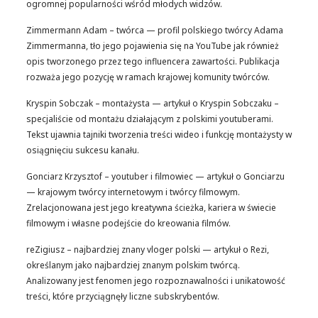
ogromnej popularności wśród młodych widzów.
Zimmermann Adam – twórca — profil polskiego twórcy Adama
Zimmermanna, tło jego pojawienia się na YouTube jak również
opis tworzonego przez tego influencera zawartości. Publikacja
rozważa jego pozycję w ramach krajowej komunity twórców.
Kryspin Sobczak – montażysta — artykuł o Kryspin Sobczaku –
specjaliście od montażu działającym z polskimi youtuberami.
Tekst ujawnia tajniki tworzenia treści wideo i funkcję montażysty w
osiągnięciu sukcesu kanału.
Gonciarz Krzysztof – youtuber i filmowiec — artykuł o Gonciarzu
— krajowym twórcy internetowym i twórcy filmowym.
Zrelacjonowana jest jego kreatywna ścieżka, kariera w świecie
filmowym i własne podejście do kreowania filmów.
reZigiusz – najbardziej znany vloger polski — artykuł o Rezi,
określanym jako najbardziej znanym polskim twórcą.
Analizowany jest fenomen jego rozpoznawalności i unikatowość
treści, które przyciągnęły liczne subskrybentów.