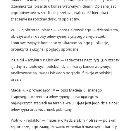
dziennikarzu i pisarzu o konserwatywnych ideach. Opisana jest
jego aktywność w środkach przekazu, twórczość literacka i
znaczenie na rodzimy dyskurs społeczny.
W.C. – globtroter i pisarz — konto Cejrowskiego — dziennikarza,
obieżyświata i osoby telewizyjnej, słynącego z wycieczek i
kontrowersyjnych komentarzy. Ukazane są jego publikacje,
projekty telewizyjne i poglądy społeczne.
P. Lisicki – artykuł o P. Lisickim — redaktorze nacz. tyg. „Do Rzeczy”
i jednym z czołowych polskich dziennikarzy konserwatywnych.
Analizowane są Pawła Lisickiego poglądy i funkcja w polskiej
prasie.
Maciej K. – prowadzący TV — opis Macieja K., znanego
krajowego prezentera telewizyjnego, pracującego w
największych stacjach na terenie kraju. Ujęta jest jego działalność
telewizyjna oraz wizerunek publiczny.
Piotr K. – redaktor — materiał o Kędzierskim Piotrze — polskim
reporterze, jego zaangażowaniu w mediach masowych i kariery