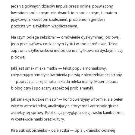
Jeden z głównych działów Impuls.press online, poświęcony
kwestiom społecznym: nierównościom społecznym, tematom
językowym, kwestiom uzależnień, problemom gender i
pozostałym zjawiskom współczesnym.
Na czym polega seksizm? — omówienie dyskryminacji płciowej,
jego przejawów w codziennym życiu i w społeczeństwie. Tekst
zapewnia użytkownikowi metod do identyfikowania dyskryminacji
płciowej.
Jaki jest smak mleka matki? — tekst popularnonaukowy,
rozpatrujący tematyce karmienia piersią z nieoczekiwanej strony
— poprzez analizę smaku i składu mleka mamy. Materiał bada
biologiczny i społeczny aspekt tej problematyki.
Jak smakuje ludzkie mięso? — kontrowersyjny w formie, ale pełen
wiedzy w treści tekst, analizujący historyczne i antropologiczne
aspekty tej sprawy. Publikacja przygląda się zjawisku kanibalizmu
w kontekście nauki oraz kultury.
Kira Sukhoboichenko – działaczka — opis ukraińsko-polskiej