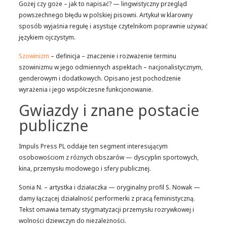
Gożej czy goże – jak to napisać? — lingwistyczny przegląd
powszechnego błędu w polskiej pisowni. Artykuł w klarowny
sposób wyjaśnia regułę i asystuje czytelnikom poprawnie używać
językiem ojczystym.
Szowinizm
– definicja – znaczenie i rozważenie terminu
szowinizmu w jego odmiennych aspektach – nacjonalistycznym,
genderowym i dodatkowych. Opisano jest pochodzenie
wyrażenia i jego współczesne funkcjonowanie.
Gwiazdy i znane postacie
publiczne
Impuls Press PL oddaje ten segment interesującym
osobowościom z różnych obszarów — dyscyplin sportowych,
kina, przemysłu modowego i sfery publicznej.
Sonia N. – artystka i działaczka — oryginalny profil S. Nowak —
damy łączącej działalność performerki z pracą feministyczną.
Tekst omawia tematy stygmatyzacji przemysłu rozrywkowej i
wolności dziewczyn do niezależności.