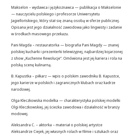
Makselon – wydawca i językoznawca — publikacja o Makselonie
— nauczycielu polskiego i profesorze Uniwersytetu
Jagiellońskiego, który stał się znaną osobą w sferze publicznej.
Opisana jest jego działalność zawodowa jako lingwisty i zadanie
w środkach masowego przekazu.
Pani Magda – restauratorka — biografia Pani Magdy — znanej
polskiej kucharki i prezenterki telewizyjnej, najbardziej kojarzonej
z show „Kuchenne Rewolucje”. Omówiona jest jej kariera i rola na
polską scenę kulinarną.
B. Kapustka – piłkarz — wpis o polskim zawodniku B. Kapustce,
jego karierze w polskich i zagranicznych klubach oraz kadrze
narodowej.
Olga Kleczkowska modelka — charakterystyka polskiej modelki
Olgi Kleczkowskiej, jej ścieżka zawodowa i działalność w branży
modowej.
Aleksandra C. – aktorka – materiał o polskiej artystce
Aleksandrze Ciejek, jej własnych rolach w filmie i sztukach oraz