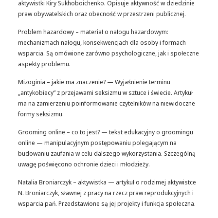
aktywistki Kiry Sukhoboichenko. Opisuje aktywność w dziedzinie
praw obywatelskich oraz obecność w przestrzeni publicznej.
Problem hazardowy – materiał o nałogu hazardowym:
mechanizmach nałogu, konsekwencjach dla osoby i formach
wsparcia. Są omówione zarówno psychologiczne, jak i społeczne
aspekty problemu.
Mizoginia – jakie ma znaczenie? — Wyjaśnienie terminu
„antykobiecy” z przejawami seksizmu w sztuce i świecie. Artykuł
ma na zamierzeniu poinformowanie czytelników na niewidoczne
formy seksizmu.
Grooming online – co to jest? — tekst edukacyjny o groomingu
online — manipulacyjnym postępowaniu polegającym na
budowaniu zaufania w celu dalszego wykorzystania. Szczególną
uwagę poświęcono ochronie dzieci i młodzieży.
Natalia Broniarczyk – aktywistka — artykuł o rodzimej aktywistce
N. Broniarczyk, sławnej z pracy na rzecz praw reprodukcyjnych i
wsparcia pań. Przedstawione są jej projekty i funkcja społeczna.