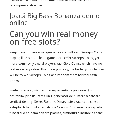
recompense atractive.
Joacă Big Bass Bonanza demo
online
Can you win real money
on free slots?
Keep in mind there is no guarantee you will earn Sweeps Coins
playing free slots. These games can offer Sweeps Coins, yet
more commonly award players with Gold Coins, which have no
real monetary value. The more you play, the better your chances
will be to win Sweeps Coins and redeem them for real cash
prizes.
Suntem dedicați să oferim o experiență de joc corectă și
echitabilă, prin utilizarea unui generator de numere aleatoare
verificat de terți. Sweet Bonanza Xmas este exact ceea ce v-ati
astepta de la un slot tematic de Craciun. Cu oameni de zapada in
fundal si o coloana sonora placuta, simbolurile include banane,