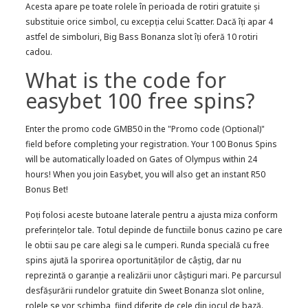
Acesta apare pe toate rolele în perioada de rotiri gratuite și
substituie orice simbol, cu excepția celui Scatter. Dacă îți apar 4
astfel de simboluri, Big Bass Bonanza slot îți oferă 10 rotiri
cadou.
What is the code for
easybet 100 free spins?
Enter the promo code GMB50 in the "Promo code (Optional)"
field before completing your registration. Your 100 Bonus Spins
will be automatically loaded on Gates of Olympus within 24
hours! When you join Easybet, you will also get an instant R50
Bonus Bet!
Poți folosi aceste butoane laterale pentru a ajusta miza conform
preferințelor tale. Totul depinde de functiile bonus cazino pe care
le obtii sau pe care alegi sa le cumperi. Runda specială cu free
spins ajută la sporirea oportunităților de câștig, dar nu
reprezintă o garanție a realizării unor câștiguri mari. Pe parcursul
desfășurării rundelor gratuite din Sweet Bonanza slot online,
rolele se vor schimba, fiind diferite de cele din jocul de bază.