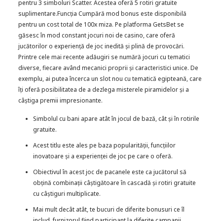
pentru 3 simboluri Scatter. Acestea oferă 5 rotiri gratuite
suplimentare.Funcția Cumpără mod bonus este disponibilă
pentru un cost total de 100x miza. Pe platforma GetsBet se
găsesc în mod constant jocuri noi de casino, care oferă
jucătorilor o experiență de joc inedită și plină de provocări.
Printre cele mai recente adăugiri se numără jocuri cu tematici
diverse, fiecare având mecanici proprii și caracteristici unice. De
exemplu, ai putea încerca un slot nou cu tematică egipteană, care
îți oferă posibilitatea de a dezlega misterele piramidelor și a
câștiga premii impresionante.
Simbolul cu bani apare atât în jocul de bază, cât și în rotirile
gratuite.
Acest titlu este ales pe baza popularității, funcțiilor
inovatoare și a experienței de joc pe care o oferă.
Obiectivul în acest joc de pacanele este ca jucătorul să
obțină combinații câștigătoare în cascadă și rotiri gratuite
cu câștiguri multiplicate.
Mai mult decât atât, te bucuri de diferite bonusuri ce îl
includ, furnizorul fiind participant la diferite campanii