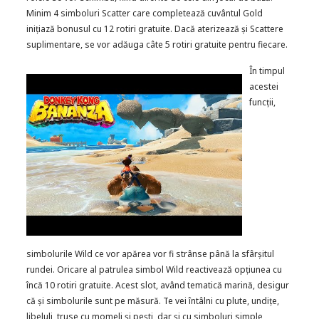
Minim 4 simboluri Scatter care completează cuvântul Gold
inițiază bonusul cu 12 rotiri gratuite. Dacă aterizează și Scattere
suplimentare, se vor adăuga câte 5 rotiri gratuite pentru fiecare.
În timpul
acestei
funcții,
simbolurile Wild ce vor apărea vor fi strânse până la sfârșitul
rundei. Oricare al patrulea simbol Wild reactivează opțiunea cu
încă 10 rotiri gratuite. Acest slot, având tematică marină, desigur
că și simbolurile sunt pe măsură. Te vei întâlni cu plute, undițe,
libeluli, truse cu momeli și pești, dar și cu simboluri simple,