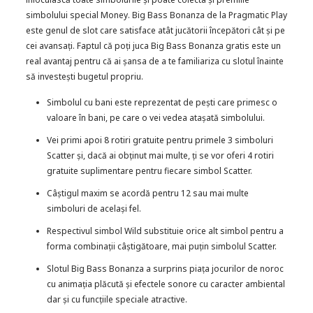
simbolului special Money. Big Bass Bonanza de la Pragmatic Play
este genul de slot care satisface atât jucătorii începători cât și pe
cei avansați. Faptul că poți juca Big Bass Bonanza gratis este un
real avantaj pentru că ai șansa de a te familiariza cu slotul înainte
să investești bugetul propriu.
Simbolul cu bani este reprezentat de pești care primesc o
valoare în bani, pe care o vei vedea atașată simbolului.
Vei primi apoi 8 rotiri gratuite pentru primele 3 simboluri
Scatter și, dacă ai obținut mai multe, ți se vor oferi 4 rotiri
gratuite suplimentare pentru fiecare simbol Scatter.
Câștigul maxim se acordă pentru 12 sau mai multe
simboluri de același fel.
Respectivul simbol Wild substituie orice alt simbol pentru a
forma combinații câștigătoare, mai puțin simbolul Scatter.
Slotul Big Bass Bonanza a surprins piața jocurilor de noroc
cu animația plăcută și efectele sonore cu caracter ambiental
dar și cu funcțiile speciale atractive.