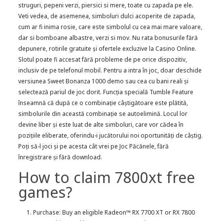
struguri, pepeni verzi, piersici si mere, toate cu zapada pe ele.
Veti vedea, de asemenea, simboluri dulci acoperite de zapada,
cum ar fi inima rosie, care este simbolul cu cea mai mare valoare,
dar si bomboane albastre, verzi si mov. Nu rata bonusurile fără
depunere, rotirile gratuite și ofertele excluzive la Casino Online.
Slotul poate fi accesat fără probleme de pe orice dispozitiv,
inclusiv de pe telefonul mobil. Pentru a intra în joc, doar deschide
versiunea Sweet Bonanza 1000 demo sau cea cu bani reali și
selectează pariul de joc dorit. Funcția specială Tumble Feature
înseamnă că după ce o combinație câștigătoare este plătită,
simbolurile din această combinație se autoelimină. Locul lor
devine liber și este luat de alte simboluri, care vor cădea în
pozițiile eliberate, oferindu-i jucătorului noi oportunități de câștig.
Poți să-l joci și pe acesta cât vrei pe Joc Păcănele, fără
înregistrare și fără download.
How to claim 7800xt free
games?
Purchase: Buy an eligible Radeon™ RX 7700 XT or RX 7800