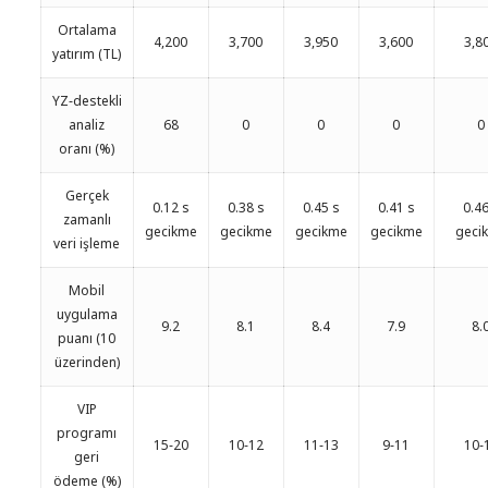
Ortalama
4,200
3,700
3,950
3,600
3,8
yatırım (TL)
YZ‑destekli
analiz
68
0
0
0
0
oranı (%)
Gerçek
0.12 s
0.38 s
0.45 s
0.41 s
0.46
zamanlı
gecikme
gecikme
gecikme
gecikme
geci
veri işleme
Mobil
uygulama
9.2
8.1
8.4
7.9
8.
puanı (10
üzerinden)
VIP
programı
15‑20
10‑12
11‑13
9‑11
10‑
geri
ödeme (%)