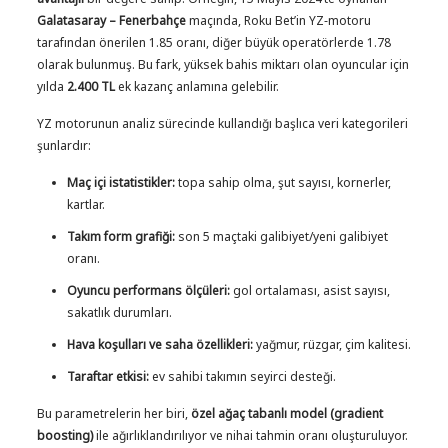
Galatasaray – Fenerbahçe
maçında, Roku Bet’in YZ‑motoru
tarafından önerilen 1.85 oranı, diğer büyük operatörlerde 1.78
olarak bulunmuş. Bu fark, yüksek bahis miktarı olan oyuncular için
yılda
2.400 TL
ek kazanç anlamına gelebilir.
YZ motorunun analiz sürecinde kullandığı başlıca veri kategorileri
şunlardır:
Maç içi istatistikler:
topa sahip olma, şut sayısı, kornerler,
kartlar.
Takım form grafiği:
son 5 maçtaki galibiyet/yeni galibiyet
oranı.
Oyuncu performans ölçüleri:
gol ortalaması, asist sayısı,
sakatlık durumları.
Hava koşulları ve saha özellikleri:
yağmur, rüzgar, çim kalitesi.
Taraftar etkisi:
ev sahibi takımın seyirci desteği.
Bu parametrelerin her biri,
özel ağaç tabanlı model (gradient
boosting)
ile ağırlıklandırılıyor ve nihai tahmin oranı oluşturuluyor.