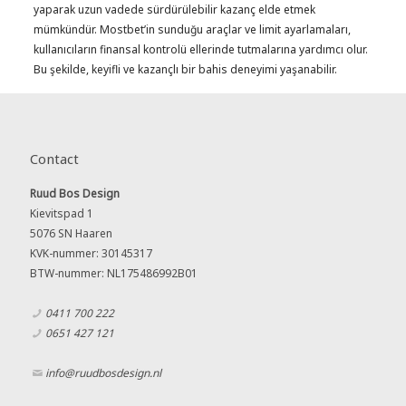
yaparak uzun vadede sürdürülebilir kazanç elde etmek
mümkündür. Mostbet’in sunduğu araçlar ve limit ayarlamaları,
kullanıcıların finansal kontrolü ellerinde tutmalarına yardımcı olur.
Bu şekilde, keyifli ve kazançlı bir bahis deneyimi yaşanabilir.
Contact
Ruud Bos Design
Kievitspad 1
5076 SN Haaren
KVK-nummer: 30145317
BTW-nummer: NL175486992B01
0411 700 222
0651 427 121
info@ruudbosdesign.nl