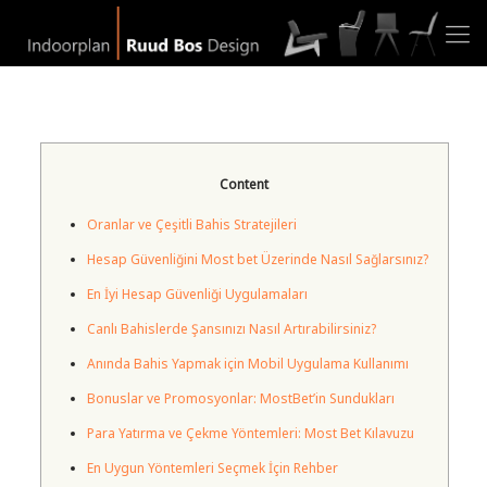
Content
Oranlar ve Çeşitli Bahis Stratejileri
Hesap Güvenliğini Most bet Üzerinde Nasıl Sağlarsınız?
En İyi Hesap Güvenliği Uygulamaları
Canlı Bahislerde Şansınızı Nasıl Artırabilirsiniz?
Anında Bahis Yapmak için Mobil Uygulama Kullanımı
Bonuslar ve Promosyonlar: MostBet’in Sundukları
Para Yatırma ve Çekme Yöntemleri: Most Bet Kılavuzu
En Uygun Yöntemleri Seçmek İçin Rehber