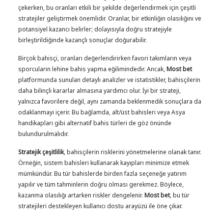
çekerken, bu oranları etkili bir şekilde değerlendirmek için çeşitli
stratejiler geliştirmek önemlidir. Oranlar, bir etkinliğin olasılığını ve
potansiyel kazancı belirler; dolayısıyla doğru stratejiyle
birleştirildiğinde kazançlı sonuçlar doğurabilir.
Birçok bahisçi, oranları değerlendirirken favori takımların veya
sporcuların lehine bahis yapma eğilimindedir. Ancak,
Most bet
platformunda sunulan detaylı analizler ve istatistikler, bahisçilerin
daha bilinçli kararlar almasına yardımcı olur. İyi bir strateji,
yalnızca favorilere değil, aynı zamanda beklenmedik sonuçlara da
odaklanmayı içerir. Bu bağlamda, alt/üst bahisleri veya Asya
handikapları gibi alternatif bahis türleri de göz önünde
bulundurulmalıdır.
Stratejik çeşitlilik
, bahisçilerin risklerini yönetmelerine olanak tanır.
Örneğin, sistem bahisleri kullanarak kayıpları minimize etmek
mümkündür. Bu tür bahislerde birden fazla seçeneğe yatırım
yapılır ve tüm tahminlerin doğru olması gerekmez. Böylece,
kazanma olasılığı artarken riskler dengelenir.
Most bet
, bu tür
stratejileri destekleyen kullanıcı dostu arayüzü ile öne çıkar.