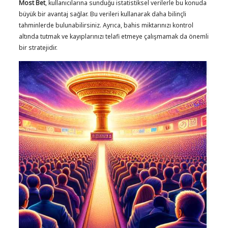
Most Bet
, kullanıcılarına sunduğu istatistiksel verilerle bu konuda
büyük bir avantaj sağlar. Bu verileri kullanarak daha bilinçli
tahminlerde bulunabilirsiniz. Ayrıca, bahis miktarınızı kontrol
altında tutmak ve kayıplarınızı telafi etmeye çalışmamak da önemli
bir stratejidir.