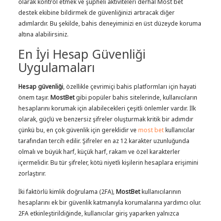
olarak kontrol etmek ve şüpheli aktiviteleri derhal Most bet
destek ekibine bildirmek de güvenliğinizi artıracak diğer
adımlardır. Bu şekilde, bahis deneyiminizi en üst düzeyde koruma
altına alabilirsiniz.
En İyi Hesap Güvenliği
Uygulamaları
Hesap güvenliği
, özellikle çevrimiçi bahis platformları için hayati
önem taşır.
MostBet
gibi popüler bahis sitelerinde, kullanıcıların
hesaplarını korumak için alabilecekleri çeşitli önlemler vardır. İlk
olarak, güçlü ve benzersiz şifreler oluşturmak kritik bir adımdır
çünkü bu, en çok güvenlik için gereklidir ve
most bet
kullanıcılar
tarafından tercih edilir. Şifreler en az 12 karakter uzunluğunda
olmalı ve büyük harf, küçük harf, rakam ve özel karakterler
içermelidir. Bu tür şifreler, kötü niyetli kişilerin hesaplara erişimini
zorlaştırır.
İki faktörlü kimlik doğrulama (2FA),
MostBet
kullanıcılarının
hesaplarını ek bir güvenlik katmanıyla korumalarına yardımcı olur.
2FA etkinleştirildiğinde, kullanıcılar giriş yaparken yalnızca