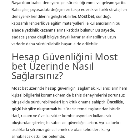
Başarılı bir bahis deneyimi için sürekli öğrenme ve gelişim şarttır.
Bahisçiler, piyasadaki değişimleri takip ederek ve farklı stratejileri
deneyerek kendilerini geliştirebilirler.
Most bet
, sunduğu
kapsamlı rehberlik ve eğitim materyalleri ile kullanıcılarının bu
alanda yetkinlik kazanmalarına katkıda bulunur. Bu sayede,
sadece şansa değil bilgiye dayalı kararlar alınabilir ve uzun
vadede daha sürdürülebilir başarı elde edilebilir.
Hesap Güvenliğini Most
bet Üzerinde Nasıl
Sağlarsınız?
Most bet üzerinde hesap güvenliğini sağlamak, kullanıcıların hem
kişisel bilgilerini korumak hem de bahis deneyimlerini sorunsuz
bir şekilde sürdürebilmeleri için kritik öneme sahiptir.
Öncelikle,
güçlü bir şifre oluşturmak
bu sürecin temel taşlarından biridir.
Harf, rakam ve özel karakter kombinasyonları kullanarak
oluşturulan şifreler, hesabınızın güvenliğini artırır. Ayrıca, belirli
aralıklarla şifrenizi güncellemek de olası tehditlere karşı
alınabilecek etkili bir önlemdir.