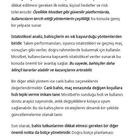
dikkat edilmesi gereken ilk nokta, kişisel hedefler ve risk
toleransıdır.
Özellikle Mostbet gibi güvenilir platformlarda,
kullanıcıların tercih ettiği yöntemlerin çeşitliliği
, bu konuda geniş
bir yelpaze sunar.
İstatistiksel analiz, bahisçilerin en sık başvurduğu yöntemlerden
biridir.
Takım performansları, oyuncu istatistikleri ve geçmiş maç
sonuçları gibi veriler, doğru tahminlerde bulunmak için kullanılır.
Mostbet, kullanıcılarına kapsamlı istatistiksel veriler sunarak bu
konuda önemli bir avantaj sağlar.
Bu sayede, bahisçiler daha
bilinçli kararlar alabilir ve kazançlarını artırabilir.
Bir diğer etkili yöntem ise canlı bahis seçeneklerini
değerlendirmektir.
Canlı bahis, maç esnasında değişen koşullara
hızlı tepki verme imkanı tanır.
Mostbet’in sunduğu hızlı ve kullanıcı
dostu arayüz sayesinde, anlık değişikliklere kolayca uyum
sağlanabilir. Bu da bahisçilerin stratejilerini dinamik bir şekilde
güncellemelerine olanak tanır.
Son olarak,
bahis tutkunlarının dikkat etmesi gereken bir diğer
önemli nokta da bütçe yönetimidir.
Doğru bütçe planlaması