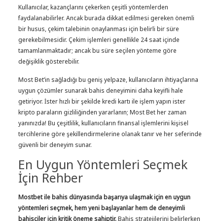
Kullanıcılar, kazançlarını çekerken çeşitli yöntemlerden
faydalanabilirler. Ancak burada dikkat edilmesi gereken önemli
bir husus, çekim talebinin onaylanması için belirli bir süre
gerekebilmesidir. Çekim işlemleri genellikle 24 saat içinde
tamamlanmaktadır; ancak bu süre seçilen yönteme göre
değişiklik gösterebilir.
Most Bet’in sağladığı bu geniş yelpaze, kullanıcıların ihtiyaçlarına
uygun çözümler sunarak bahis deneyimini daha keyifli hale
getiriyor. İster hızlı bir şekilde kredi kartı ile işlem yapın ister
kripto paraların gizliliğinden yararlanın; Most Bet her zaman
yanınızda! Bu çeşitlilik, kullanıcıların finansal işlemlerini kişisel
tercihlerine göre şekillendirmelerine olanak tanır ve her seferinde
güvenli bir deneyim sunar.
En Uygun Yöntemleri Seçmek
İçin Rehber
Mostbet ile bahis dünyasında başarıya ulaşmak için en uygun
yöntemleri seçmek, hem yeni başlayanlar hem de deneyimli
bahisçiler için kritik öneme sahiptir.
Bahis stratejilerini belirlerken