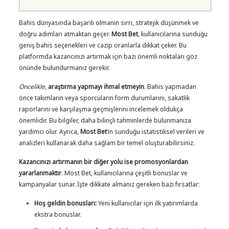
Bahis dünyasında başarılı olmanın sırrı, stratejik düşünmek ve
doğru adımları atmaktan geçer.
Most Bet
, kullanıcılarına sunduğu
geniş bahis seçenekleri ve cazip oranlarla dikkat çeker. Bu
platformda kazancınızı artırmak için bazı önemli noktaları göz
önünde bulundurmanız gerekir.
Öncelikle
,
araştırma yapmayı ihmal etmeyin
. Bahis yapmadan
önce takımların veya sporcuların form durumlarını, sakatlık
raporlarını ve karşılaşma geçmişlerini incelemek oldukça
önemlidir. Bu bilgiler, daha bilinçli tahminlerde bulunmanıza
yardımcı olur. Ayrıca,
Most Bet
‘in sunduğu istatistiksel verileri ve
analizleri kullanarak daha sağlam bir temel oluşturabilirsiniz.
Kazancınızı artırmanın bir diğer yolu ise promosyonlardan
yararlanmaktır
. Most Bet, kullanıcılarına çeşitli bonuslar ve
kampanyalar sunar. İşte dikkate almanız gereken bazı fırsatlar:
Hoş geldin bonusları:
Yeni kullanıcılar için ilk yatırımlarda
ekstra bonuslar.