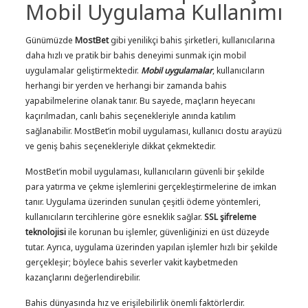
Mobil Uygulama Kullanımı
Günümüzde
MostBet
gibi yenilikçi bahis şirketleri, kullanıcılarına
daha hızlı ve pratik bir bahis deneyimi sunmak için mobil
uygulamalar geliştirmektedir.
Mobil uygulamalar
, kullanıcıların
herhangi bir yerden ve herhangi bir zamanda bahis
yapabilmelerine olanak tanır. Bu sayede, maçların heyecanı
kaçırılmadan, canlı bahis seçenekleriyle anında katılım
sağlanabilir. MostBet’in mobil uygulaması, kullanıcı dostu arayüzü
ve geniş bahis seçenekleriyle dikkat çekmektedir.
MostBet’in mobil uygulaması, kullanıcıların güvenli bir şekilde
para yatırma ve çekme işlemlerini gerçekleştirmelerine de imkan
tanır. Uygulama üzerinden sunulan çeşitli ödeme yöntemleri,
kullanıcıların tercihlerine göre esneklik sağlar.
SSL şifreleme
teknolojisi
ile korunan bu işlemler, güvenliğinizi en üst düzeyde
tutar. Ayrıca, uygulama üzerinden yapılan işlemler hızlı bir şekilde
gerçekleşir; böylece bahis severler vakit kaybetmeden
kazançlarını değerlendirebilir.
Bahis dünyasında hız ve erişilebilirlik önemli faktörlerdir.