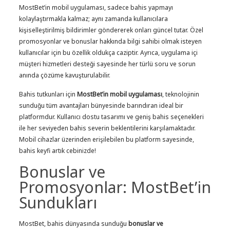
MostBet’in mobil uygulaması, sadece bahis yapmayı
kolaylaştırmakla kalmaz; aynı zamanda kullanıcılara
kişiselleştirilmiş bildirimler göndererek onları güncel tutar. Özel
promosyonlar ve bonuslar hakkında bilgi sahibi olmak isteyen
kullanıcılar için bu özellik oldukça caziptir. Ayrıca, uygulama içi
müşteri hizmetleri desteği sayesinde her türlü soru ve sorun
anında çözüme kavuşturulabilir.
Bahis tutkunları için
MostBet’in mobil uygulaması
, teknolojinin
sunduğu tüm avantajları bünyesinde barındıran ideal bir
platformdur. Kullanıcı dostu tasarımı ve geniş bahis seçenekleri
ile her seviyeden bahis severin beklentilerini karşılamaktadır.
Mobil cihazlar üzerinden erişilebilen bu platform sayesinde,
bahis keyfi artık cebinizde!
Bonuslar ve
Promosyonlar: MostBet’in
Sundukları
MostBet, bahis dünyasında sunduğu
bonuslar ve