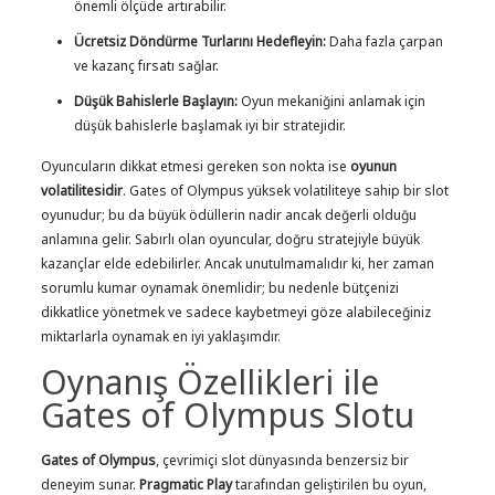
önemli ölçüde artırabilir.
Ücretsiz Döndürme Turlarını Hedefleyin:
Daha fazla çarpan
ve kazanç fırsatı sağlar.
Düşük Bahislerle Başlayın:
Oyun mekaniğini anlamak için
düşük bahislerle başlamak iyi bir stratejidir.
Oyuncuların dikkat etmesi gereken son nokta ise
oyunun
volatilitesidir
. Gates of Olympus yüksek volatiliteye sahip bir slot
oyunudur; bu da büyük ödüllerin nadir ancak değerli olduğu
anlamına gelir. Sabırlı olan oyuncular, doğru stratejiyle büyük
kazançlar elde edebilirler. Ancak unutulmamalıdır ki, her zaman
sorumlu kumar oynamak önemlidir; bu nedenle bütçenizi
dikkatlice yönetmek ve sadece kaybetmeyi göze alabileceğiniz
miktarlarla oynamak en iyi yaklaşımdır.
Oynanış Özellikleri ile
Gates of Olympus Slotu
Gates of Olympus
, çevrimiçi slot dünyasında benzersiz bir
deneyim sunar.
Pragmatic Play
tarafından geliştirilen bu oyun,