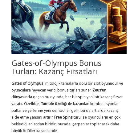
Gates-of-Olympus Bonus
Turları: Kazanç Fırsatları
Gates of Olympus
, mitolojik temalarla dolu bir slot oyunudur ve
oyunculara heyecan verici bonus turları sunar.
Zeus’un
dünyasında
geçen bu oyunda, her bir spin yeni bir kazanç fırsatı
yaratır. Özellikle,
Tumble özelliği
ile kazanılan kombinasyonlar
patlar ve yerlerine yeni semboller gelir, bu da art arda kazanç
elde etme şansını artırır.
Free Spins
turu ise oyuncuların en çok
beklediği anlardan biridir; burada, çarpanlar toplanarak daha
büyük ödüller kazanılabilir.