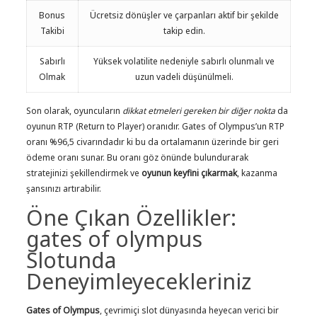
Bonus
Ücretsiz dönüşler ve çarpanları aktif bir şekilde
Takibi
takip edin.
Sabırlı
Yüksek volatilite nedeniyle sabırlı olunmalı ve
Olmak
uzun vadeli düşünülmeli.
Son olarak, oyuncuların
dikkat etmeleri gereken bir diğer nokta
da
oyunun RTP (Return to Player) oranıdır. Gates of Olympus’un RTP
oranı %96,5 civarındadır ki bu da ortalamanın üzerinde bir geri
ödeme oranı sunar. Bu oranı göz önünde bulundurarak
stratejinizi şekillendirmek ve
oyunun keyfini çıkarmak
, kazanma
şansınızı artırabilir.
Öne Çıkan Özellikler:
gates of olympus
Slotunda
Deneyimleyecekleriniz
Gates of Olympus
, çevrimiçi slot dünyasında heyecan verici bir