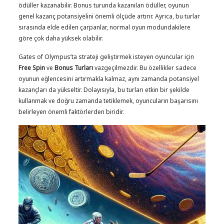
ödüller kazanabilir. Bonus turunda kazanılan ödüller, oyunun
genel kazanç potansiyelini önemli ölçüde artırır. Ayrıca, bu turlar
sırasında elde edilen çarpanlar, normal oyun modundakilere
göre çok daha yüksek olabilir.
Gates of Olympus’ta strateji geliştirmek isteyen oyuncular için
Free Spin
ve
Bonus Turları
vazgeçilmezdir. Bu özellikler sadece
oyunun eğlencesini artırmakla kalmaz, aynı zamanda potansiyel
kazançları da yükseltir. Dolayısıyla, bu turları etkin bir şekilde
kullanmak ve doğru zamanda tetiklemek, oyuncuların başarısını
belirleyen önemli faktörlerden biridir.