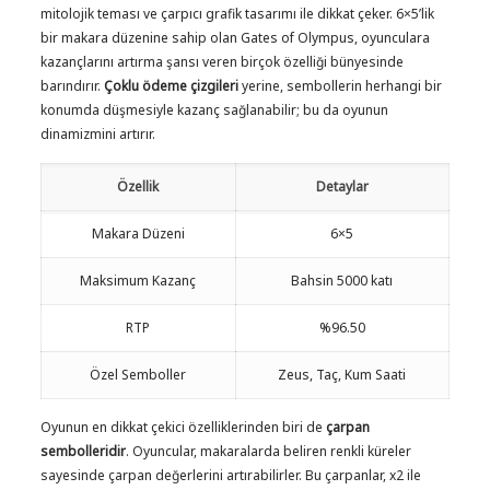
mitolojik teması ve çarpıcı grafik tasarımı ile dikkat çeker. 6×5’lik
bir makara düzenine sahip olan Gates of Olympus, oyunculara
kazançlarını artırma şansı veren birçok özelliği bünyesinde
barındırır.
Çoklu ödeme çizgileri
yerine, sembollerin herhangi bir
konumda düşmesiyle kazanç sağlanabilir; bu da oyunun
dinamizmini artırır.
Özellik
Detaylar
Makara Düzeni
6×5
Maksimum Kazanç
Bahsin 5000 katı
RTP
%96.50
Özel Semboller
Zeus, Taç, Kum Saati
Oyunun en dikkat çekici özelliklerinden biri de
çarpan
sembolleridir
. Oyuncular, makaralarda beliren renkli küreler
sayesinde çarpan değerlerini artırabilirler. Bu çarpanlar, x2 ile