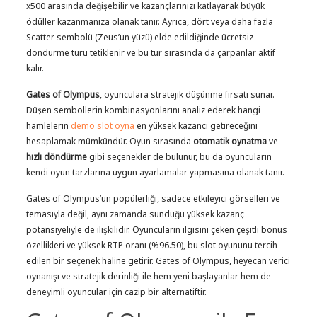
x500 arasında değişebilir ve kazançlarınızı katlayarak büyük
ödüller kazanmanıza olanak tanır. Ayrıca, dört veya daha fazla
Scatter sembolü (Zeus’un yüzü) elde edildiğinde ücretsiz
döndürme turu tetiklenir ve bu tur sırasında da çarpanlar aktif
kalır.
Gates of Olympus
, oyunculara stratejik düşünme fırsatı sunar.
Düşen sembollerin kombinasyonlarını analiz ederek hangi
hamlelerin
demo slot oyna
en yüksek kazancı getireceğini
hesaplamak mümkündür. Oyun sırasında
otomatik oynatma
ve
hızlı döndürme
gibi seçenekler de bulunur, bu da oyuncuların
kendi oyun tarzlarına uygun ayarlamalar yapmasına olanak tanır.
Gates of Olympus’un popülerliği, sadece etkileyici görselleri ve
temasıyla değil, aynı zamanda sunduğu yüksek kazanç
potansiyeliyle de ilişkilidir. Oyuncuların ilgisini çeken çeşitli bonus
özellikleri ve yüksek RTP oranı (%96.50), bu slot oyununu tercih
edilen bir seçenek haline getirir. Gates of Olympus, heyecan verici
oynanışı ve stratejik derinliği ile hem yeni başlayanlar hem de
deneyimli oyuncular için cazip bir alternatiftir.