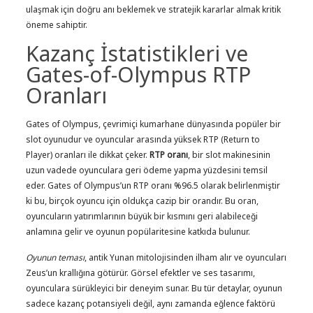
ulaşmak için doğru anı beklemek ve stratejik kararlar almak kritik
öneme sahiptir.
Kazanç İstatistikleri ve
Gates-of-Olympus RTP
Oranları
Gates of Olympus, çevrimiçi kumarhane dünyasında popüler bir
slot oyunudur ve oyuncular arasında yüksek RTP (Return to
Player) oranları ile dikkat çeker.
RTP oranı
, bir slot makinesinin
uzun vadede oyunculara geri ödeme yapma yüzdesini temsil
eder. Gates of Olympus’un RTP oranı %96.5 olarak belirlenmiştir
ki bu, birçok oyuncu için oldukça cazip bir orandır. Bu oran,
oyuncuların yatırımlarının büyük bir kısmını geri alabileceği
anlamına gelir ve oyunun popülaritesine katkıda bulunur.
Oyunun teması
, antik Yunan mitolojisinden ilham alır ve oyuncuları
Zeus’un krallığına götürür. Görsel efektler ve ses tasarımı,
oyunculara sürükleyici bir deneyim sunar. Bu tür detaylar, oyunun
sadece kazanç potansiyeli değil, aynı zamanda eğlence faktörü