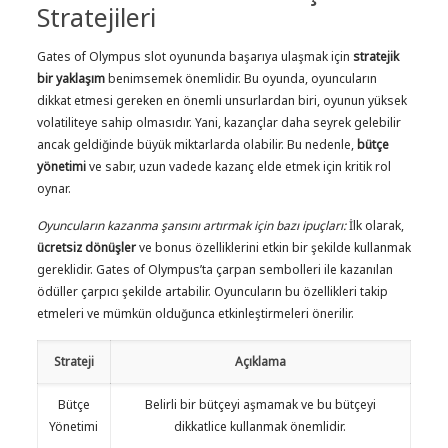
Stratejileri
Gates of Olympus slot oyununda başarıya ulaşmak için
stratejik
bir yaklaşım
benimsemek önemlidir. Bu oyunda, oyuncuların
dikkat etmesi gereken en önemli unsurlardan biri, oyunun yüksek
volatiliteye sahip olmasıdır. Yani, kazançlar daha seyrek gelebilir
ancak geldiğinde büyük miktarlarda olabilir. Bu nedenle,
bütçe
yönetimi
ve sabır, uzun vadede kazanç elde etmek için kritik rol
oynar.
Oyuncuların kazanma şansını artırmak için bazı ipuçları:
İlk olarak,
ücretsiz dönüşler
ve bonus özelliklerini etkin bir şekilde kullanmak
gereklidir. Gates of Olympus’ta çarpan sembolleri ile kazanılan
ödüller çarpıcı şekilde artabilir. Oyuncuların bu özellikleri takip
etmeleri ve mümkün olduğunca etkinleştirmeleri önerilir.
Strateji
Açıklama
Bütçe
Belirli bir bütçeyi aşmamak ve bu bütçeyi
Yönetimi
dikkatlice kullanmak önemlidir.