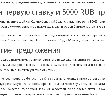
льности, предназначенная для самых престижных пользователей, которые
 первую ставку и 5000 RUB пр
е пополнившие свой Кэт Казино бонусный баланс, имеют право на 100% пр
 равна сумме ставки, что в целом удваивает игровой банкролл. Ставка х35 
достоверяющего личность, и бонус под названием «Бонус за регистрацию»
пробовать каталог игр. Все просто: у вас будет 90 суток, чтобы выполнить 
угие предложения
 всем. В целом, помимо приветственного предложения, оператор также рез
 стимулов. Просто кликните на раздел «Акции» в верхней части меню осно
нее о них вы можете узнать в описании.
конвертировать в бонусы, на сайте есть акции, посвященные в основном ве
ную рекламную деятельность, предлагая множество других инициатив каж
лайн билетов. Эти временные акции на постоянной основе меняются. Такж
ккаунт по вашей рефферальной ссылке – вы получаете «скрытый» бонус.