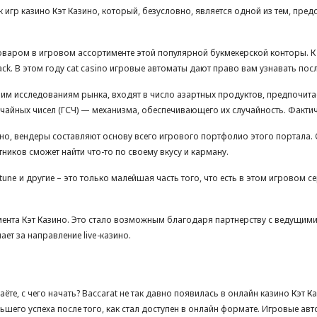
к игр казино Кэт Казино, который, безусловно, является одной из тем, пре
товаром в игровом ассортименте этой популярной букмекерской конторы. 
kjack. В этом году cat casino игровые автоматы дают право вам узнавать 
вним исследованиям рынка, входят в число азартных продуктов, предпочит
айных чисел (ГСЧ) — механизма, обеспечивающего их случайность. Фактиче
ино, вендеры составляют основу всего игрового портфолио этого портала. 
ников сможет найти что-то по своему вкусу и карману.
rtune и другие – это только малейшая часть того, что есть в этом игровом 
ента Кэт Казино. Это стало возможным благодаря партнерству с ведущими
ает за направление live-казино.
ёте, с чего начать? Baccarat не так давно появилась в онлайн казино Кэт Ка
льшего успеха после того, как стал доступен в онлайн формате. Игровые ав