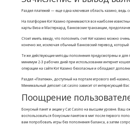
Раздел платежей — еще одна ключевая область казино, ведь 
На платформе Кэт Казино принимаются все наиболее известные 
карты Виза и Мастеркард, банковские транзакции, предоплач
Стоит иметь ввиду, что пополнить счет Кет казино можно очен
конечно же, исключая обычный банковский перевод, который в
Те же действующие методы пополнения предусмотрены и для п
минимум 2-3 рабочих дней при использовании интернет кошельк
операции на сайте Кэт Казино безопасные и обладают дополн
Раздел «Платежи», доступный на портале игрового веб-казин
Минимальный депозит cat casino зависит от интересующей Вас 
Поощрение пользовател
Бонусный пакет и акции у Cat Casino на высшем уровне. Ваш 
воспользоваться бонусным пакетом в миг после первого попол
вам попробовать игры без пополнения баланса, а затем сопр