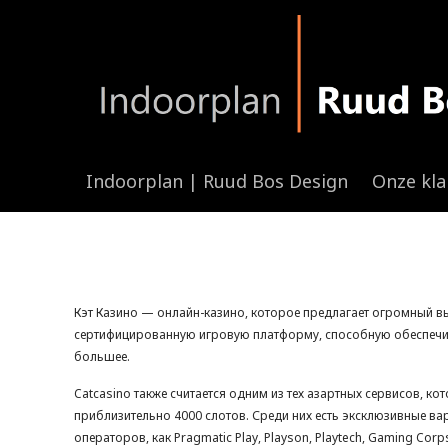
Indoorplan | Ruud Bos Design
Onze kl
Кэт Казино — онлайн-казино, которое предлагает огромный вы
сертифицированную игровую платформу, способную обеспечить
большее.
Catcasino также считается одним из тех азартных сервисов, к
приблизительно 4000 слотов. Среди них есть эксклюзивные вар
операторов, как Pragmatic Play, Playson, Playtech, Gaming C