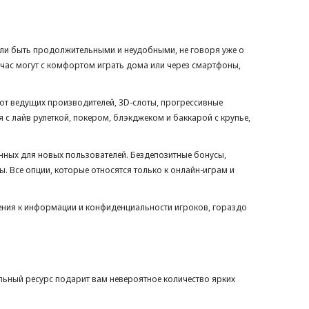
огли быть продолжительными и неудобными, не говоря уже о
йчас могут с комфортом играть дома или через смартфоны,
 от ведущих производителей, 3D-слоты, прогрессивные
я с лайв рулеткой, покером, блэкджеком и баккарой с крупье,
нных для новых пользователей. Бездепозитные бонусы,
. Все опции, которые относятся только к онлайн-играм и
ажения к информации и конфиденциальности игроков, гораздо
иальный ресурс подарит вам невероятное количество ярких