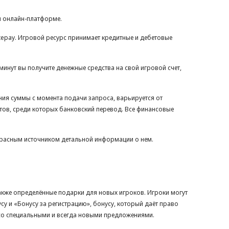
й онлайн-платформе.
stepay. Игровой ресурс принимает кредитные и дебетовые
минут вы получите денежные средства на свой игровой счет,
ния суммы с момента подачи запроса, варьируется от
антов, среди которых банковский перевод. Все финансовые
екрасным источником детальной информации о нем.
также определённые подарки для новых игроков. Игроки могут
у и «Бонусу за регистрацию», бонусу, который даёт право
 со специальными и всегда новыми предложениями.