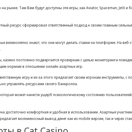
на рынке. Там Вам будут доступны эти игры, как Aviator, Spaceman, JetX и б
ртный ресурс сформировал ответственный подход к своим главным сильным
е великолепно знают, что они могут делать ставки на платформе. На веб-
.
ы, казино постоянно подвергается проверкам с целью мониторинга поведен
ущим нормам в отношении онлайн азартных игр.
етственную игру и из-за этого предлагает своим игрокам инструменты, с
ьно управлять ресурсами своего банкролла.
которая может нанести ущерб психологическому состоянию пользователей, 
Она достаточно комфортная и удобная в использовании. Азартные участник
редлагает молниеносный вывод денег как из mobile версии, так и через ст
ты в Cat Casino