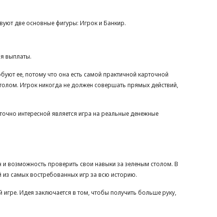
ствуют две основные фигуры: Игрок и Банкир.
ия выплаты.
буют ее, потому что она есть самой практичной карточной
 столом. Игрок никогда не должен совершать прямых действий,
таточно интересной является игра на реальные денежные
ин и возможность проверить свои навыки за зеленым столом. В
й из самых востребованных игр за всю историю.
й игре. Идея заключается в том, чтобы получить больше руку,