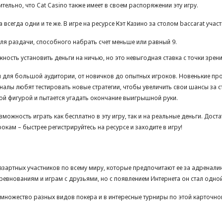
ельно, что Cat Casino также имеет в своем распоряжении эту игру.
 всегда одни и те же. В игре на ресурсе Кэт Казино за столом baccarat уча
ля раздачи, способного набрать счет меньше или равный 9.
жность установить деньги на ничью, но это невыгодная ставка с точки зрен
й для большой аудитории, от новичков до опытных игроков. Новенькие про
оналы любят тестировать новые стратегии, чтобы увеличить свои шансы за
ной фигурой и пытается угадать окончание выигрышной руки.
озможность играть как бесплатно в эту игру, так и на реальные деньги. Дос
окам – быстрее регистрируйтесь на ресурсе и заходите в игру!
 азартных участников по всему миру, которые предпочитают ее за адренал
ревнованиям и играм с друзьями, но с появлением Интернета он стал одно
о множество разных видов покера и в интересные турниры по этой карточно