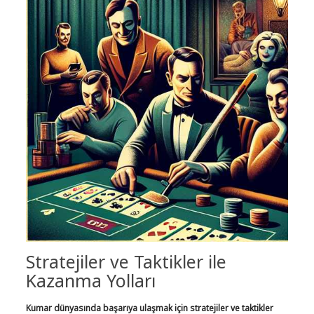
Stratejiler ve Taktikler ile
Kazanma Yolları
Kumar dünyasında başarıya ulaşmak için stratejiler ve taktikler