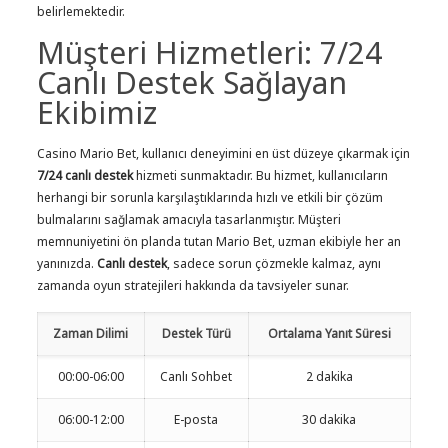
belirlemektedir.
Müşteri Hizmetleri: 7/24
Canlı Destek Sağlayan
Ekibimiz
Casino Mario Bet, kullanıcı deneyimini en üst düzeye çıkarmak için
7/24 canlı destek
hizmeti sunmaktadır. Bu hizmet, kullanıcıların
herhangi bir sorunla karşılaştıklarında hızlı ve etkili bir çözüm
bulmalarını sağlamak amacıyla tasarlanmıştır. Müşteri
memnuniyetini ön planda tutan Mario Bet, uzman ekibiyle her an
yanınızda.
Canlı destek
, sadece sorun çözmekle kalmaz, aynı
zamanda oyun stratejileri hakkında da tavsiyeler sunar.
Zaman Dilimi
Destek Türü
Ortalama Yanıt Süresi
00:00-06:00
Canlı Sohbet
2 dakika
06:00-12:00
E-posta
30 dakika