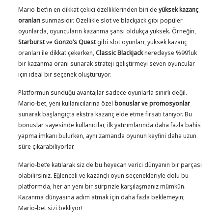
Mario-bet’in en dikkat çekici özelliklerinden biri de
yüksek kazanç
oranları
sunmasıdır. Özellikle slot ve blackjack gibi popüler
oyunlarda, oyuncuların kazanma şansı oldukça yüksek. Örneğin,
Starburst
ve
Gonzo’s Quest
gibi slot oyunları, yüksek kazanç
oranları ile dikkat çekerken,
Classic Blackjack
neredeyse %99’luk
bir kazanma oranı sunarak strateji geliştirmeyi seven oyuncular
için ideal bir seçenek oluşturuyor.
Platformun sunduğu avantajlar sadece oyunlarla sınırlı değil.
Mario-bet, yeni kullanıcılarına özel
bonuslar ve promosyonlar
sunarak başlangıçta ekstra kazanç elde etme fırsatı tanıyor. Bu
bonuslar sayesinde kullanıcılar, ilk yatırımlarında daha fazla bahis
yapma imkanı bulurken, aynı zamanda oyunun keyfini daha uzun
süre çıkarabiliyorlar.
Mario-bet’e katılarak siz de bu heyecan verici dünyanın bir parçası
olabilirsiniz. Eğlenceli ve kazançlı oyun seçenekleriyle dolu bu
platformda, her an yeni bir sürprizle karşılaşmanız mümkün.
Kazanma dünyasına adım atmak için daha fazla beklemeyin;
Mario-bet sizi bekliyor!