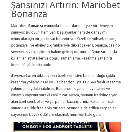
Şansınızı Artırın: Mariobet
Bonanza
Mariobet,
Bonanza
oyunuyla kullanıcılarına eşsiz bir deneyim
sunuyor. Bu oyun, hem yeni başlayanlar hem de deneyimli
oyuncular için birçok fırsat barındırıyor. Özellikle yüksek kazanç
potansiyeli ve etkileyici grafikleriyle dikkat çeken Bonanza, casino
severlerin vazgeçilmezi haline gelmiş durumda. Oyun sırasında
kullanılan stratejiler ve doğru zamanlama, kazanma şansınızı
önemli ölçüde artırabilir.
Bonanza’nın
en dikkat çekici özelliklerinden biri, sunduğu çoklu
kazanma yollarıdır. Oyuncular, her dönüşte 117,649 farklı kazanma
yolundan faydalanabilirler. Bu durum, oyunun heyecanını ve
dinamik yapısını sürekli canlı tutar. Ayrıca, oyunun içerisinde yer
alan özel semboller ve çarpanlar, kazançlarınızı katlama fırsatı
sunar. Özellikle free spin turları sırasında elde edilen çarpanlar
sayesinde büyük ödüllere ulaşmak mümkün hale gelir.