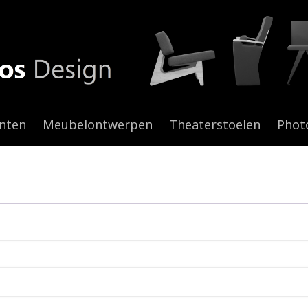
anten
Meubelontwerpen
Theaterstoelen
Phot