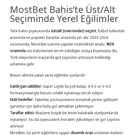
MostBet Bahis’te Üst/Alt
Seçiminde Yerel Eğilimler
Türk bahis piyasasında
üst/alt (over/under) seçimi
, futbol tutkunları
arasında en popüler kararlar arasında yer alır. 2023‑2024
sezonunda, Most Bet üzerine yapılan istatistiksel analiz,
%58
oranında
üst bahislerinin tercih edildiğini ortaya koymuştur. Bu,
Türk izleyicilerin maçlarda gol sayısının artmasını beklediği
anlamına gelir.
Bunun altında yatan yerel eğilimler şunlardır:
Saldırgan taktikler:
Süper Lig’de birçok kulüp, 4‑3‑3 ve 3‑4‑3
formasyonlarıyla hücum odaklı oynamayı tercih ediyor.
Mali hedefler:
Takımlar, pozisyonlarını korumak yerine galibiyet
garantisi için daha fazla gol atmaktan çekinmiyor.
Taraftar etkisi:
Maçların büyük bir kısmı kalabalık stadyumlarda
oynanıyor; bu da oyuncuların moralini yükseltiyor ve gol sayısını
artırıyor.
MostBet, bu yerel eğilimlere uygun
dinamik oran
sistemini kullanır.