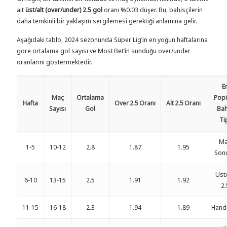
ait
üst/alt (over/under) 2.5 gol
oranı %0.03 düşer. Bu, bahisçilerin
daha temkinli bir yaklaşım sergilemesi gerektiği anlamına gelir.
Aşağıdaki tablo, 2024 sezonunda Süper Lig’in en yoğun haftalarına
göre ortalama gol sayısı ve Most Bet’in sunduğu over/under
oranlarını göstermektedir.
E
Maç
Ortalama
Popü
Hafta
Over 2.5 Oranı
Alt 2.5 Oranı
Sayısı
Gol
Bah
Ti
Ma
1‑5
10‑12
2.8
1.87
1.95
Son
Üst/
6‑10
13‑15
2.5
1.91
1.92
2.
11‑15
16‑18
2.3
1.94
1.89
Hand