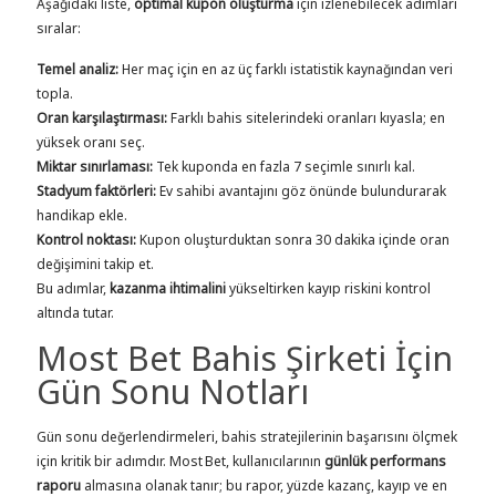
Aşağıdaki liste,
optimal kupon oluşturma
için izlenebilecek adımları
sıralar:
Temel analiz:
Her maç için en az üç farklı istatistik kaynağından veri
topla.
Oran karşılaştırması:
Farklı bahis sitelerindeki oranları kıyasla; en
yüksek oranı seç.
Miktar sınırlaması:
Tek kuponda en fazla 7 seçimle sınırlı kal.
Stadyum faktörleri:
Ev sahibi avantajını göz önünde bulundurarak
handikap ekle.
Kontrol noktası:
Kupon oluşturduktan sonra 30 dakika içinde oran
değişimini takip et.
Bu adımlar,
kazanma ihtimalini
yükseltirken kayıp riskini kontrol
altında tutar.
Most Bet Bahis Şirketi İçin
Gün Sonu Notları
Gün sonu değerlendirmeleri, bahis stratejilerinin başarısını ölçmek
için kritik bir adımdır. Most Bet, kullanıcılarının
günlük performans
raporu
almasına olanak tanır; bu rapor, yüzde kazanç, kayıp ve en