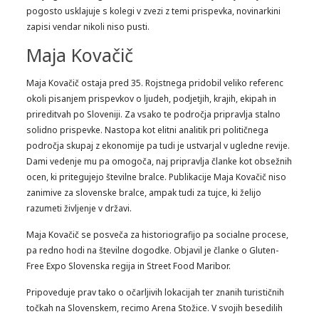
pogosto usklajuje s kolegi v zvezi z temi prispevka, novinarkini
zapisi vendar nikoli niso pusti.
Maja Kovačič
Maja Kovačič ostaja pred 35. Rojstnega pridobil veliko referenc
okoli pisanjem prispevkov o ljudeh, podjetjih, krajih, ekipah in
prireditvah po Sloveniji. Za vsako te področja pripravlja stalno
solidno prispevke. Nastopa kot elitni analitik pri političnega
področja skupaj z ekonomije pa tudi je ustvarjal v ugledne revije.
Dami vedenje mu pa omogoča, naj pripravlja članke kot obsežnih
ocen, ki pritegujejo številne bralce. Publikacije Maja Kovačič niso
zanimive za slovenske bralce, ampak tudi za tujce, ki želijo
razumeti življenje v državi.
Maja Kovačič se posveča za historiografijo pa socialne procese,
pa redno hodi na številne dogodke. Objavil je članke o Gluten-
Free Expo Slovenska regija in Street Food Maribor.
Pripoveduje prav tako o očarljivih lokacijah ter znanih turističnih
točkah na Slovenskem, recimo Arena Stožice. V svojih besedilih