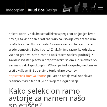
Spletni portal Znaki.fm se tudi hitro vzpenja kot priljubljen izvor
novic, ki ta vir poganja različna skupina ustvarjalcev z raznolikimi
profili. Na spletišču prebivalci Slovenije zavzeto berejo novice
glede domovini. Spletni portal Znaki.fm ima raznolike odseke z
vsebno gradivo. Stran izstopa po širokem spektru področij, z
zavidljivi kvaliteti piscev in prepoznavnim stilom. Obiskovalce bo
zanimalo zakulisje okolijskih VIP-ov, pa tudi dogodki, medtem ko
vrstijo v Sloveniji. Spoznajmo toplo ekipo avtorjev
https://znaki.fm/sl/authors/
, pri katerih ostaja vsak sodelavec
resnično izviren ter deluje po svojem slogu pisanja.
Kako selekcioniramo
avtorje za namen našo
spletišče?