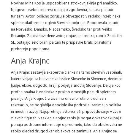
Novinar Miha Kos je usposobljena strokovnjakinja pri analitiko.
Njegovo osebna interesi ostajajo zgodovina, kultura pa tudi
turizem. Avtori odlično združuje obveznosti v redakciji vsebinske
spletne platforme z ogledi številnih pokrajin. Popotovala je tudi
na Norveško, Dansko, Nizozemsko, Švedsko ter proti Veliko
Britanijo. Zapisi navedene avtor, objavljeni znotraj rubrik Znaki.fm
SL, ostajajo zelo brani pa tudi te prispevke bralci praviloma
preberejo popolnoma.
Anja Krajnc
Anja Krajnc sestavlja ekspertne članke na temo številnih vsebinah,
katere veljajo za bistvene za bralce Slovenke in Slovence, denimo:
ljudje, ekipe, dogodki, kraji, podjetja znotraj Slovenije. Deluje kot
profesionalna žurnalistka z prakso v medijih pa tudi spletnem
pisanju. Anja Krajnc živi živahno dnevno rutino: trudi se z
rekreacijo, se poglablja v sociološka področja, zanima jo politika
in mestni razvoj. Najspretneje avtorici leži pripovedovanje v zvezi
z javnih figurah. Vsak Anja Krajnc zapis je bogat dokazov skupaj z
ponuja podrobne informacije o predmetu, tako da obiskovalci ne
rabijo gledati drugod kar obiskovalce zanimuje. Anja Krajnc se