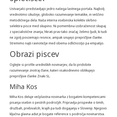
Ustvarjalci predstavljajo jedro našega lastnega portala. Najbolj
vrednotimo izkušnje, globoko razumevanje tematike, in veščino
metodičnega dela. Naša interna vsebinska kolektiv skrbno
selektira pisce med skupino. Ni pomembna izobraženost skupaj
z specialistične znanja, hkrati prav tako značaj; želimo ljudi, ki tudi
ne zgolj povzemajo resnice, ampak snujejo prepričljive članke.
Stremimo najti ravnotežje med obema odličnostjo pa empatijo.
Obrazi piscev
Oglejte si profile uredniških novinarjev, da bi pridobite
razumevanje znotraj člane, kateri vsakodnevno oblikujejo
prepričljive članke Znaki SL.
Miha Kos
Miha Kos deluje večplastna novinarka z bogatimi kompetencami
pisanja vsebin o pestrih področjih. Pripravlja prispevke o timih,
družbah, prebivalcih, krajih pa tudi dogajanju v Sloveniji. Njegovo
ključna glavna adut je bogate reference s področja novinarstva.