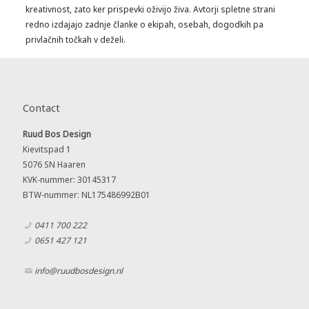
kreativnost, zato ker prispevki oživijo živa. Avtorji spletne strani
redno izdajajo zadnje članke o ekipah, osebah, dogodkih pa
privlačnih točkah v deželi.
Contact
Ruud Bos Design
Kievitspad 1
5076 SN Haaren
KVK-nummer: 30145317
BTW-nummer: NL175486992B01
0411 700 222
0651 427 121
info@ruudbosdesign.nl