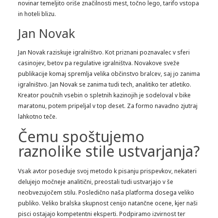
novinar temeljito oriše značilnosti mest, točno lego, tarifo vstopa
in hoteli blizu.
Jan Novak
Jan Novak raziskuje igralništvo. Kot priznani poznavalec v sferi
casinojev, betov pa regulative igralništva. Novakove sveže
publikacije komaj spremlja velika občinstvo bralcev, saj jo zanima
igralništvo. Jan Novak se zanima tudi tech, analitiko ter atletiko.
Kreator poučnih vsebin o spletnih kazinojih je sodeloval v bike
maratonu, potem pripeljal v top deset. Za formo navadno zjutraj
lahkotno teče.
Čemu spoštujemo
raznolike stile ustvarjanja?
Vsak avtor poseduje svoj metodo k pisanju prispevkov, nekateri
delujejo močneje analitični, preostali tudi ustvarjajo v še
neobvezujočem stilu. Posledično naša platforma dosega veliko
publiko. Veliko bralska skupnost cenijo natančne ocene, kjer naši
pisci ostajajo kompetentni eksperti. Podpiramo izvirnost ter