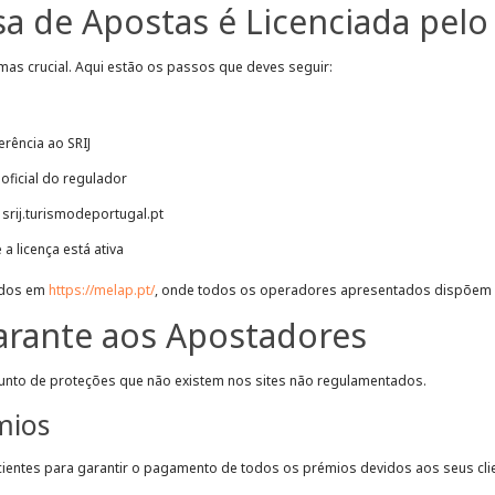
a de Apostas é Licenciada pelo 
 mas crucial. Aqui estão os passos que deves seguir:
rência ao SRIJ
 oficial do regulador
e srij.turismodeportugal.pt
 licença está ativa
iados em
https://melap.pt/
, onde todos os operadores apresentados dispõem de
Garante aos Apostadores
njunto de proteções que não existem nos sites não regulamentados.
mios
ientes para garantir o pagamento de todos os prémios devidos aos seus cli