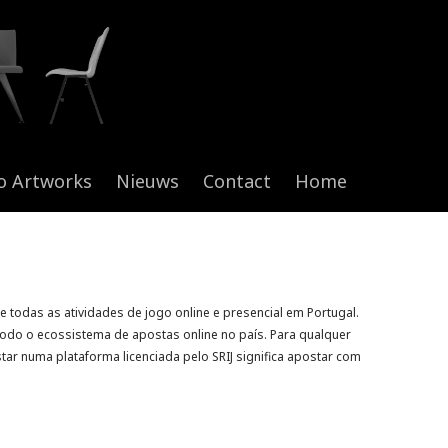
o Artworks
Nieuws
Contact
Home
e todas as atividades de jogo online e presencial em Portugal.
 todo o ecossistema de apostas online no país. Para qualquer
r numa plataforma licenciada pelo SRIJ significa apostar com