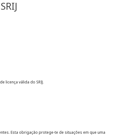
SRIJ
 licença válida do SRIJ.
entes. Esta obrigação protege-te de situações em que uma