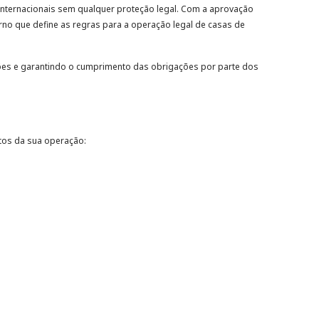
internacionais sem qualquer proteção legal. Com a aprovação
erno que define as regras para a operação legal de casas de
ações e garantindo o cumprimento das obrigações por parte dos
tos da sua operação: