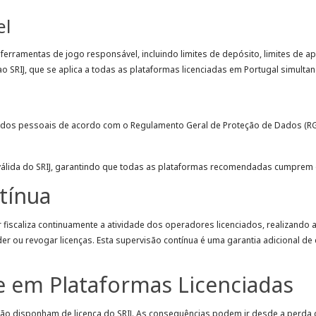
el
erramentas de jogo responsável, incluindo limites de depósito, limites de a
 SRIJ, que se aplica a todas as plataformas licenciadas em Portugal simulta
dados pessoais de acordo com o Regulamento Geral de Proteção de Dados (RG
álida do SRIJ, garantindo que todas as plataformas recomendadas cumprem 
ntínua
r fiscaliza continuamente a atividade dos operadores licenciados, realizando a
er ou revogar licenças. Esta supervisão contínua é uma garantia adicional 
 em Plataformas Licenciadas
o disponham de licença do SRIJ. As consequências podem ir desde a perda d