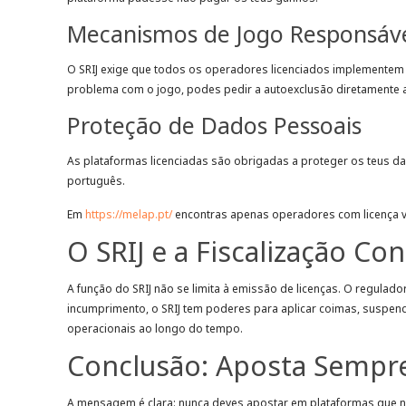
Mecanismos de Jogo Responsáv
O SRIJ exige que todos os operadores licenciados implementem f
problema com o jogo, podes pedir a autoexclusão diretamente ao
Proteção de Dados Pessoais
As plataformas licenciadas são obrigadas a proteger os teus 
português.
Em
https://melap.pt/
encontras apenas operadores com licença v
O SRIJ e a Fiscalização Co
A função do SRIJ não se limita à emissão de licenças. O regulado
incumprimento, o SRIJ tem poderes para aplicar coimas, suspend
operacionais ao longo do tempo.
Conclusão: Aposta Sempre
A mensagem é clara: nunca deves apostar em plataformas que nã