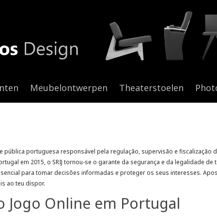
anten
Meubelontwerpen
Theaterstoelen
Phot
de pública portuguesa responsável pela regulação, supervisão e fiscalização d
ortugal em 2015, o SRIJ tornou-se o garante da segurança e da legalidade de
encial para tomar decisões informadas e proteger os seus interesses. Aposta
s ao teu dispor.
o Jogo Online em Portugal