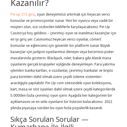
Kazanılır?
Pin up 215 giriş
, oyun deneyiminizi artırmak için heyecan verici
bonuslar ve promosyonlar sunar. Yeni bir oyuncu veya sadık bir
müşteri olun, sizi cezbeden tekliflerle karşılaşacaksınız. Pin Up
Casino’ya hoş geldiniz – çevrimiçi oyun ve inanılmaz kazançlar için
en iyi giriş yer. Casinomuz heyecan verici oyunlar, cömert
bonuslar ve eğlenceniz için güvenilir bir platform sunar. Büyük
kazançlar için jackpot oyunlarımızı deneyin veya becerinizi poker
masalarında gösterin. Blackjack, rulet, bakara gibi klasik masa
oyunlarını gerçek krupiyeler eşliğinde deneyimleyin. Para yatırma
işlemleri banka kartları, e-cüzdanlar, çevrimiçi bankalar ve kripto
para birimleri dahil olmak üzere çeşitli ödeme sistemleri
aracılığıyla yapılabilir. Pin Up com sitesindeki oyun koleksiyonu,
kart, masa ve slot oyunları dahil olmak üzere çeşitli kategorilerde
5.000’den fazla çevrimiçi oyun içerir. Aşağıda her kategorinin bir
açıklamasını ve en ünlü oyunların bir listesini bulacaksınız. 2022
yılında piyasaya sürülen bu oyun hızla popülerlik kazandı.
Sıkça Sorulan Sorular —
Kumarhane İle İlgili