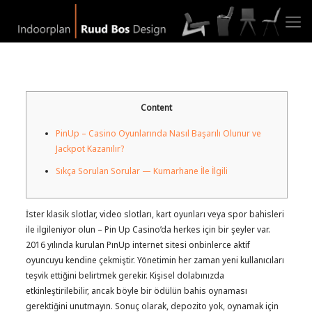
Content
PinUp – Casino Oyunlarında Nasıl Başarılı Olunur ve
Jackpot Kazanılır?
Sıkça Sorulan Sorular — Kumarhane İle İlgili
İster klasik slotlar, video slotları, kart oyunları veya spor bahisleri
ile ilgileniyor olun – Pin Up Casino’da herkes için bir şeyler var.
2016 yılında kurulan PınUp internet sitesi onbinlerce aktif
oyuncuyu kendine çekmiştir. Yönetimin her zaman yeni kullanıcıları
teşvik ettiğini belirtmek gerekir. Kişisel dolabınızda
etkinleştirilebilir, ancak böyle bir ödülün bahis oynaması
gerektiğini unutmayın. Sonuç olarak, depozito yok, oynamak için