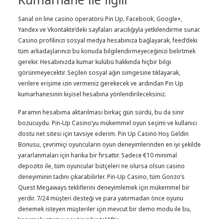
Sanal on line casino operatörü Pin Up, Facebook, Google+,
Yandex ve Vkontakte’deki sayfaları aracılığıyla yetkilendirme sunar.
Casino profilinizi sosyal medya hesabınıza bağlayarak, feed’deki
tüm arkadaşlarınızı bu konuda bilgilendirmeyeceğinizi belirtmek
gerekir. Hesabınızda kumar kulübü hakkında hiçbir bilgi
görünmeyecektir. Seçilen sosyal ağın simgesine tıklayarak,
verilere erişime izin vermeniz gerekecek ve ardından Pin Up
kumarhanesinin kişisel hesabına yönlendirileceksiniz.
Paramın hesabıma aktarılması birkaç gün sürdü, bu da sinir
bozucuydu. Pin-Up Casino’yu mükemmel oyun seçimi ve kullanıcı
dostu net sitesi için tavsiye ederim. Pin Up Casino Hoş Geldin
Bonusu, çevrimiçi oyuncuların oyun deneyimlerinden en iyi şekilde
yararlanmaları için harika bir fırsattır. Sadece €10 minimal
depozito ile, tüm oyuncular bütçeleri ne olursa olsun casino
deneyiminin tadını çıkarabilirler. Pin-Up Casino, tüm Gonzo’s
Quest Megaways tekliflerini deneyimlemek için mükemmel bir
yerdir. 7/24 müşteri desteği ve para yatırmadan önce oyunu
denemek isteyen müşteriler için mevcut bir demo modu ile bu,