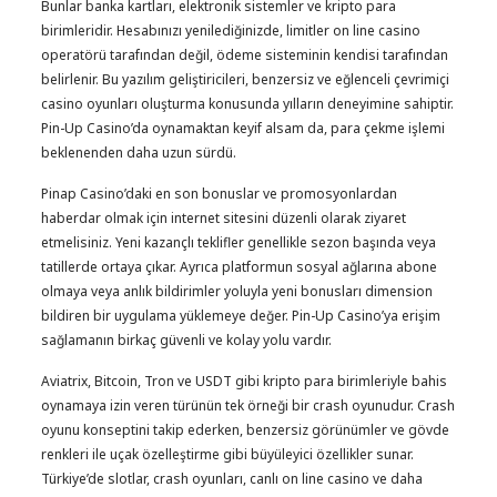
Bunlar banka kartları, elektronik sistemler ve kripto para
birimleridir. Hesabınızı yenilediğinizde, limitler on line casino
operatörü tarafından değil, ödeme sisteminin kendisi tarafından
belirlenir. Bu yazılım geliştiricileri, benzersiz ve eğlenceli çevrimiçi
casino oyunları oluşturma konusunda yılların deneyimine sahiptir.
Pin-Up Casino’da oynamaktan keyif alsam da, para çekme işlemi
beklenenden daha uzun sürdü.
Pinap Casino’daki en son bonuslar ve promosyonlardan
haberdar olmak için internet sitesini düzenli olarak ziyaret
etmelisiniz. Yeni kazançlı teklifler genellikle sezon başında veya
tatillerde ortaya çıkar. Ayrıca platformun sosyal ağlarına abone
olmaya veya anlık bildirimler yoluyla yeni bonusları dimension
bildiren bir uygulama yüklemeye değer. Pin-Up Casino’ya erişim
sağlamanın birkaç güvenli ve kolay yolu vardır.
Aviatrix, Bitcoin, Tron ve USDT gibi kripto para birimleriyle bahis
oynamaya izin veren türünün tek örneği bir crash oyunudur. Crash
oyunu konseptini takip ederken, benzersiz görünümler ve gövde
renkleri ile uçak özelleştirme gibi büyüleyici özellikler sunar.
Türkiye’de slotlar, crash oyunları, canlı on line casino ve daha