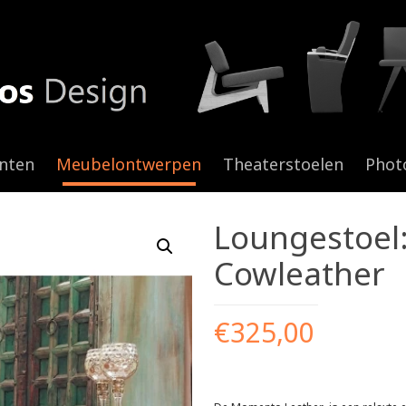
anten
Meubelontwerpen
Theaterstoelen
Phot
Loungestoel
Cowleather
€
325,00