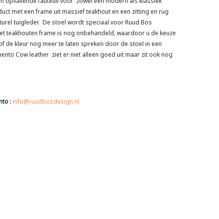
n opvallende fauteuil voor zowel een modern als klassiek
duct met een frame uit massief teakhout en een zitting en rug
urel tuigleder. De stoel wordt speciaal voor Ruud Bos
Het teakhouten frame is nog onbehandeld, waardoor u de keuze
 of de kleur nog meer te laten spreken door de stoel in een
nto Cow leather ziet er niet alleen goed uit maar zit ook nog
nto :
info@ruudbosdesign.nl